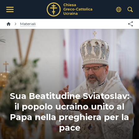
Materiali
Sua Beatitudine Sviatoslav:
il popolo ucraino unito al
Papa nella preghiera per la
pace