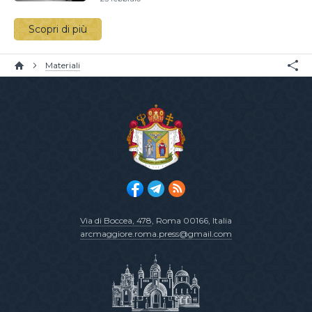
Scopri di più
Materiali
Via di Boccea, 478
, Roma 00166, Italia
arcmaggiore.roma.press@gmail.com