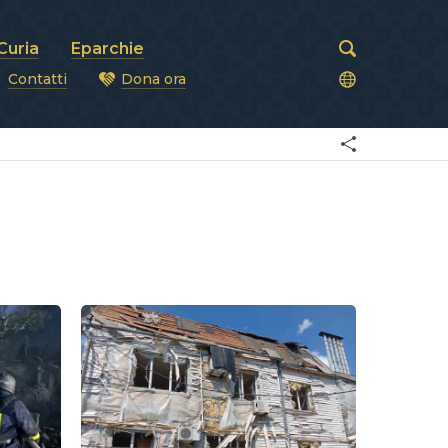
Curia
Eparchie
Contatti
Dona ora
covi