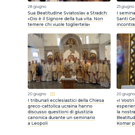
28 giugno
25 giugno
Sua Beatitudine Sviatoslav a Stradch:
I semina
«Dio è il Signore della tua vita. Non
Santi Ge
temere chi vuole togliertela»
incontr
20 giugno
20 giugn
I tribunali ecclesiastici della Chiesa
«I Vostri
greco-cattolica ucraina hanno
esperien
discusso questioni di giustizia
la nostra
canonica durante un seminario
Beatitud
a Leopoli
Komar pe