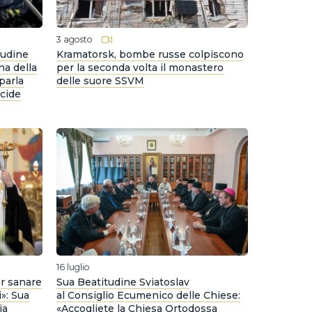
3 agosto
tudine
Kramatorsk, bombe russe colpiscono
na della
per la seconda volta il monastero
parla
delle suore SSVM
ccide
16 luglio
er sanare
Sua Beatitudine Sviatoslav
»: Sua
al Consiglio Ecumenico delle Chiese:
ia
«Accogliete la Chiesa Ortodossa