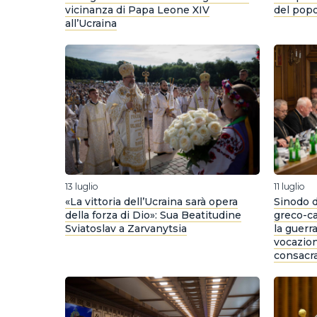
vicinanza di Papa Leone XIV
del popo
all’Ucraina
13 luglio
11 luglio
«La vittoria dell’Ucraina sarà opera
Sinodo d
della forza di Dio»: Sua Beatitudine
greco-ca
Sviatoslav a Zarvanytsia
la guerr
vocazioni
consacr