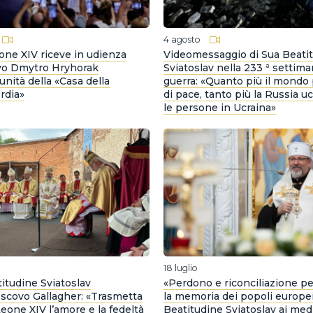
4 agosto
ne XIV riceve in udienza
Videomessaggio di Sua Beati
ovo Dmytro Hryhorak
Sviatoslav nella 233 ª settima
unità della «Casa della
guerra: «Quanto più il mondo 
rdia»
di pace, tanto più la Russia u
le persone in Ucraina»
18 luglio
itudine Sviatoslav
«Perdono e riconciliazione p
vescovo Gallagher: «Trasmetta
la memoria dei popoli europei
eone XIV l’amore e la fedeltà
Beatitudine Sviatoslav ai med