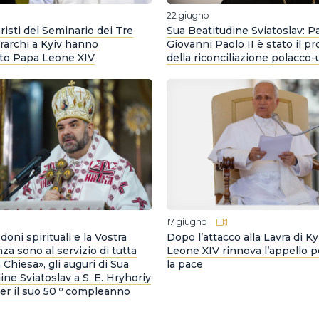
22 giugno
risti del Seminario dei Tre
Sua Beatitudine Sviatoslav: P
rarchi a Kyiv hanno
Giovanni Paolo II è stato il p
ato Papa Leone XIV
della riconciliazione polacco-
o
17 giugno
 doni spirituali e la Vostra
Dopo l’attacco alla Lavra di Ky
za sono al servizio di tutta
Leone XIV rinnova l’appello p
 Chiesa», gli auguri di Sua
la pace
ine Sviatoslav a S. E. Hryhoriy
r il suo 50 º compleanno