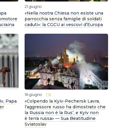
21 giugno
apa
«Nella nostra Chiesa non esiste una
romotore
parrocchia senza famiglie di soldati
ucraina
caduti»: la CGCU ai vescovi d’Europa
16 giugno
iv, Papa
«Colpendo la Kyiv-Pechersk Lavra,
er
l’aggressore russo ha dimostrato che
la Russia non è la Rus’, e Kyiv non
è terra russa» — Sua Beatitudine
Sviatoslav