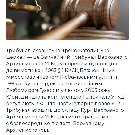
Трибунал Української Греко-Католицької
Церкви — це Звичайний Трибунал Верховного
Архиєпископа УГКЦ, утворений відповідно
до вимоги кан. 1063 § 1 ККСЦ Блаженнішим
Мирославом-Іваном Любачівським у липні
1993 року і стверджено Блаженнішим
Любомиром Гузаром у лютому 2005 року.
Юрисдикцію та компетенцію Трибуналу УГКЦ
регулюють ККСЦ та Партикулярне право УГКЦ.
Трибунал входить до складу Курії Верховного
Архиєпископа УГКЦ, всі його працівники
є безпосередньо підлеглі Верховному
Архиєпископові.