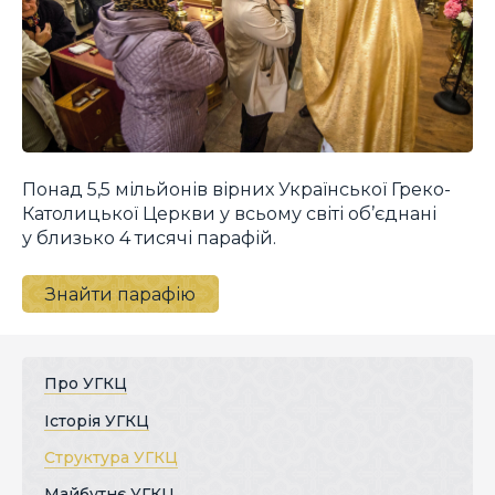
Понад 5,5 мільйонів вірних Української Греко-
Католицької Церкви у всьому світі об’єднані
у близько 4 тисячі парафій.
Знайти парафію
Про УГКЦ
Історія УГКЦ
Структура УГКЦ
Майбутнє УГКЦ