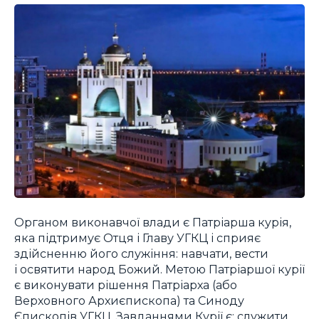
Органом виконавчої влади є Патріарша курія,
яка підтримує Отця і Главу УГКЦ і сприяє
здійсненню його служіння: навчати, вести
і освятити народ Божий. Метою Патріаршої курії
є виконувати рішення Патріарха (або
Верховного Архиєпископа) та Синоду
Єпископів УГКЦ. Завданнями Курії є: служити