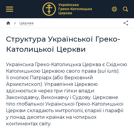
Церква
Структура Української Греко-
Католицької Церкви
Українська Греко-Католицька Церква є Східною
Католицькою Церквою свого права (
sui iuris
).
Її очолює Патріарх (або Верховний
Архиєпископ). Управління Церквою
здіснюється через три гілки влади:
Законодавчу, Виконавчу і Судову. Церковне
тіло глобальної Української Греко-Католицької
Церкви складають митрополії, єпархії і парафії
у понад десяти країнах на чотирьох
континентах світу.