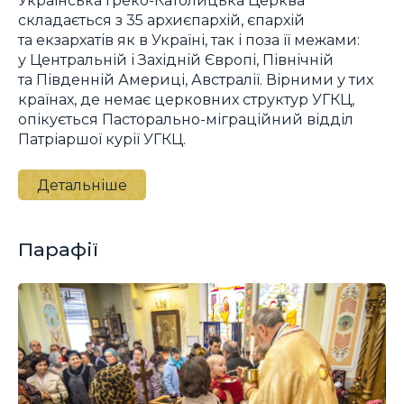
Українська Греко-Католицька Церква
складається з 35 архиєпархій, єпархій
та екзархатів як в Україні, так і поза її межами:
у Центральній і Західній Європі, Північній
та Південній Америці, Австралії. Вірними у тих
країнах, де немає церковних структур УГКЦ,
опікується Пасторально-міграційний відділ
Патріаршої курії УГКЦ.
Детальніше
Парафії