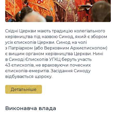
Східні Церкви мають традицію колегіального
керівництва під назвою Синод, який є збором
усіх єпископів Церкви. Синод на чолі
з Патріархом (або Верховним Архиєпископом)
є вищим органом керівництва Церкви. Нині
в Синоді Єпископів УГКЦ беруть участь
43 єпископів, не враховуючи почесних
єпископів-емеритів. Засідання Синоду
відбувається щороку.
Детальніше
Виконавча влада