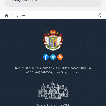
Церква
вул. Микільсько-Слобідська, 5
, Київ 02002, Україна
+380 (44) 541-11-14
,
press@ugcc.org.ua
Синод Єпископів УГКЦ