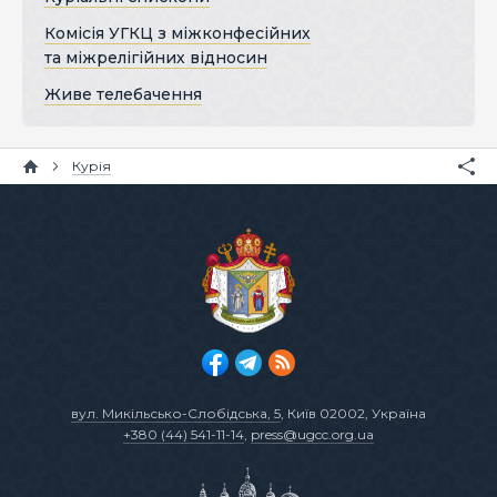
Комісія УГКЦ з міжконфесійних
та міжрелігійних відносин
Живе телебачення
Курія
вул. Микільсько-Слобідська, 5
, Київ 02002, Україна
+380 (44) 541-11-14
,
press@ugcc.org.ua