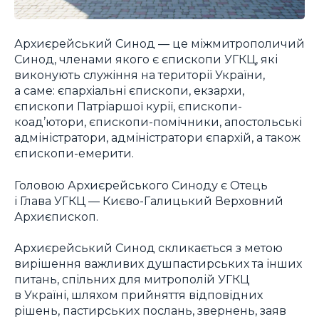
Архиєрейський Синод — це міжмитрополичий
Синод, членами якого є єпископи УГКЦ, які
виконують служіння на території України,
а саме: єпархіальні єпископи, екзархи,
єпископи Патріаршої курії, єпископи-
коад’ютори, єпископи-помічники, апостольські
адміністратори, адміністратори єпархій, а також
єпископи-емерити.
Головою Архиєрейського Синоду є Отець
і Глава УГКЦ — Києво-Галицький Верховний
Архиєпископ.
Архиєрейський Синод скликається з метою
вирішення важливих душпастирських та інших
питань, спільних для митрополій УГКЦ
в Україні, шляхом прийняття відповідних
рішень, пастирських послань, звернень, заяв