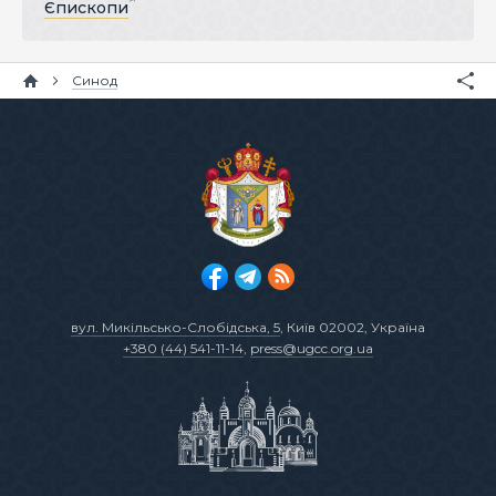
Єпископи
Синод
вул. Микільсько-Слобідська, 5
, Київ 02002, Україна
+380 (44) 541-11-14
,
press@ugcc.org.ua