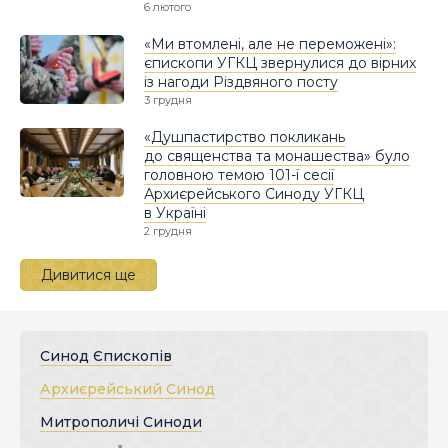
6 лютого
«Ми втомлені, але не переможені»:
єпископи УГКЦ звернулися до вірних
із нагоди Різдвяного посту
3 грудня
«Душпастирство покликань
до священства та монашества» було
головною темою 101-ї сесії
Архиєрейського Синоду УГКЦ
в Україні
2 грудня
Дивитися ще
Синод Єпископів
Архиєрейський Синод
Митрополичі Синоди