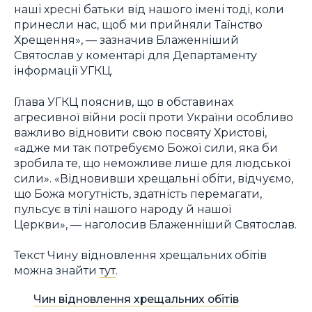
наші хресні батьки від нашого імені тоді, коли
принесли нас, щоб ми прийняли Таїнство
Хрещення», — зазначив Блаженніший
Святослав у коментарі для Департаменту
інформації УГКЦ.
Глава УГКЦ пояснив, що в обставинах
агресивної війни росії проти України особливо
важливо відновити свою посвяту Христові,
«адже ми так потребуємо Божої сили, яка би
зробила те, що неможливе лише для людської
сили». «Відновивши хрещальні обіти, відчуємо,
що Божа могутність, здатність перемагати,
пульсує в тілі нашого народу й нашої
Церкви», — наголосив Блаженніший Святослав.
Текст Чину відновлення хрещальних обітів
можна знайти
тут
.
Чин відновлення хрещальних обітів