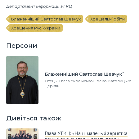
Департамент інформації УГКЦ
Блаженніший Святослав Шевчук
Хрещальні обіти
Хрещення Русі-України
Персони
Блаженніший Святослав Шевчук
Отець і Глава Української Греко-Католицької
Церкви
Дивіться також
Глава УГКЦ: «Наші маленькі зернятка