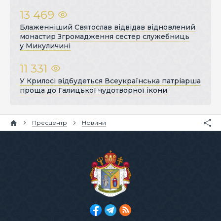
13 469
Блаженніший Святослав відвідав відновлений
монастир Згромадження сестер служебниць
у Микуличині
11 331
У Крилосі відбудеться Всеукраїнська патріарша
проща до Галицької чудотворної ікони
Пресцентр
Новини