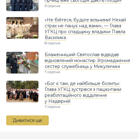
гірчиці вже сьогодні дають плоди»
9 серпня
«Не бійтеся, будьте вільними! Нехай
страх не панує над вами», — Глава
УГКЦ про спадщину владики Павла
Василика
8 серпня
Блаженніший Святослав відвідав
відновлений монастир Згромадження
сестер служебниць у Микуличині
7 серпня
«Бог є там, де найбільше болить»:
Глава УГКЦ зустрівся з пацієнтами
реабілітаційного відділення
у Надвірній
7 серпня
Дивитися ще