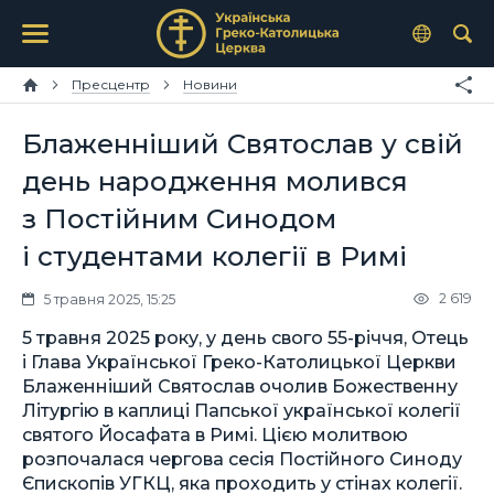
Пресцентр
Новини
Блаженніший Святослав у свій
день народження молився
з Постійним Синодом
і студентами колегії в Римі
2 619
5 травня 2025, 15:25
5 травня 2025 року, у день свого 55-річчя, Отець
і Глава Української Греко-Католицької Церкви
Блаженніший Святослав очолив Божественну
Літургію в каплиці Папської української колегії
святого Йосафата в Римі. Цією молитвою
розпочалася чергова сесія Постійного Синоду
Єпископів УГКЦ, яка проходить у стінах колегії.