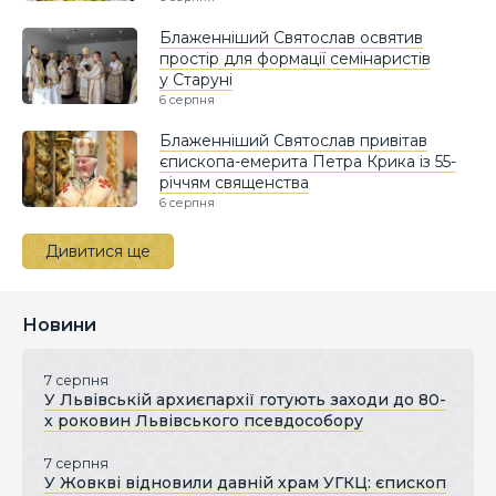
Блаженніший Святослав освятив
простір для формації семінаристів
у Старуні
6 серпня
Блаженніший Святослав привітав
єпископа-емерита Петра Крика із 55-
річчям священства
6 серпня
Дивитися ще
Новини
7 серпня
У Львівській архиєпархії готують заходи до 80-
х роковин Львівського псевдособору
7 серпня
У Жовкві відновили давній храм УГКЦ: єпископ