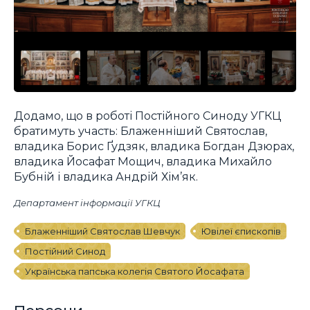
Додамо, що в роботі Постійного Синоду УГКЦ
братимуть участь: Блаженніший Святослав,
владика Борис Ґудзяк, владика Богдан Дзюрах,
владика Йосафат Мощич, владика Михайло
Бубній і владика Андрій Хім’як.
Департамент інформації УГКЦ
Блаженніший Святослав Шевчук
Ювілеї єпископів
Постійний Синод
Українська папська колегія Святого Йосафата