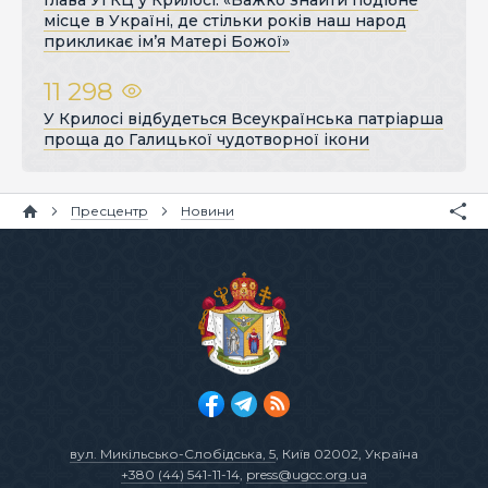
місце в Україні, де стільки років наш народ
прикликає ім’я Матері Божої»
11 298
У Крилосі відбудеться Всеукраїнська патріарша
проща до Галицької чудотворної ікони
Пресцентр
Новини
вул. Микільсько-Слобідська, 5
, Київ 02002, Україна
+380 (44) 541-11-14
,
press@ugcc.org.ua