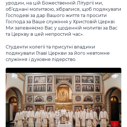
уродин, на цій Божественній Літургії ми,
об’єднані молитвою, зібралися, щоб подякувати
Господеві за дар Вашого життя та просити
Господа за Ваше служіння у Христовій Церкві.
Ми запевняємо Вас у щоденній молитві за Вас
та Церкву в цей непростий час».
Студенти колегії та присутні владики
подякували Главі Церкви за його невтомне
служіння і духовне лідерство.