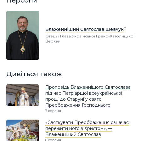
Персони
Блаженніший Святослав Шевчук
Отець і Глава Української Греко-Католицької
Церкви
Дивіться також
Проповідь Блаженнішого Святослава
під час Патріаршої всеукраїнської
прощі до Старуні у свято
Преображення Господнього
7 серпня
«Святкувати Преображення означає
пережити його з Христом», —
Блаженніший Святослав
6 серпня