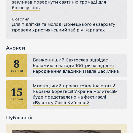
закликав повернути святиню громаді для
богослужінь
6 серпня
Для підлітків та молоді Донецького екзархату
провели християнський табір у Карпатах
Анонси
8
Блаженніший Святослав відвідає
Коломию з нагоди 100-річчя від дня
народження владики Павла Василика
серпня
Мистецький проєкт «Україна стоїть!
15
Україна бореться! Україна молиться!»
буде представлено на фестивалі
серпня
«Букет» у Софії Київській
Публікації