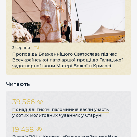
3 серпня
Проповідь Блаженнішого Святослава під час
Всеукраїнської патріаршої прощі до Галицької
чудотворної ікони Матері Божої в Крилосі
Читають
39 566
Понад дві тисячі паломників взяли участь
у сотих молитовних чуваннях у Старуні
19 458
Глава УГКЦ у Крилосі: «Важко знайти подібне