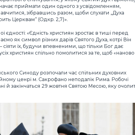
значає приймати один одного з усвідомленням,
 навчитися, зібравшись разом, щоби слухати „Духа
ворить Церквам“ (Одкр. 2,7)».
ої єдності: «Єдність християн зростає в тиші перед
аємо як символ різних дарів Святого Духа, котрі Він
сіяти їх, будучи впевненими, що тільки Бог дає
в усіх християн спільно помолитися за те, щоб «наново
пського Синоду розпочали час спільних духовних
ійному ценрі м. Сакрофано неподалік Рима. Робочі
ні й закінчаться 29 жовтня Святою Месою, яку очоли