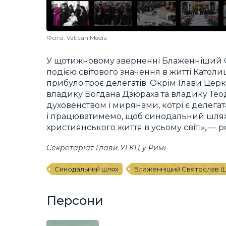
Фото: Vatican Media
У щотижновому зверненні Блаженніший 
подією світового значення в житті Катол
прибуло троє делегатів. Окрім Глави Цер
владику Богдана Дзюраха та владику Тео
духовенством і мирянами, котрі є делег
і працюватимемо, щоб синодальний шлях
християнського життя в усьому світі», — р
Секретаріат Глави УГКЦ у Римі
Синодальний шлях
Блаженніший Святослав 
Персони