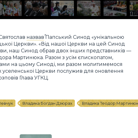
Святослав
назвав
Папський Синод «унікальною
ицької Церкви». «Від нашої Церкви на цей Синод
кви, наш Синод обрав двох інших представників —
дора Мартинюка. Разом з усім єпископатом,
атами на цьому Синоді, ми разом молитимемося
 уселенської Церкви послужив для оновлення
озповів Глава УГКЦ.
Шевчук
Владика Богдан Дзюрах
Владика Теодор Мартиню