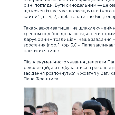
різні погляди. Бути синодальним — це о
що кожен із нас має що засвідчити і чого
істини“ (Ів. 14,17), щоб пізнати, що Він „го
Така ж важлива тиша і на шляху екуменічн
хрестом подібно до насіння, яке ми отрим
дарує різним традиціям: наше завдання — 
зростання (пор. 1 Кор. 3,6)». Папа заклика
навчитися тиші».
Після екуменічного чування делегати Па
реколекцій, які відбуваються в реколекц
засідання розпочнуться 4 жовтня у Ватика
Папа Франциск.