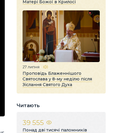
Матері Божої в Крилосі
27 липня
Проповідь Блаженнішого
Святослава у 8-му неділю після
Зіслання Святого Духа
Читають
39 555
Понад дві тисячі паломників
ує