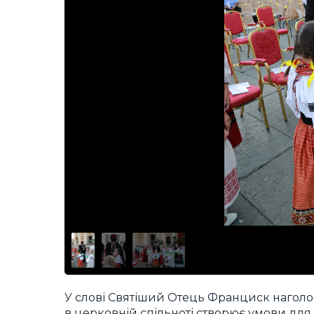
У слові Святіший Отець Франциск наголос
в церковній спільноті створює умови для 