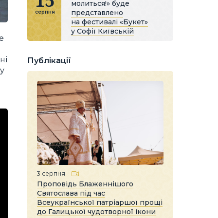
15
молиться!» буде
представлено
серпня
на фестивалі «Букет»
у Софії Київській
е
ні
Публікації
му
3 серпня
Проповідь Блаженнішого
Святослава під час
Всеукраїнської патріаршої прощі
до Галицької чудотворної ікони