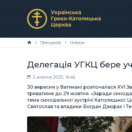
Пресцентр
Новини
Делегація УГКЦ бере у
2 жовтня 2023, 16:46
30 вересня у Ватикані розпочалася XVI З
триватиме до 29 жовтня. «Заради синодал
тема синодальної зустрічі Католицької 
Святослав та владики Богдан Дзюрах і Т