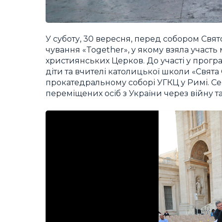
У суботу, 30 вересня, перед собором Свя
чування «Together», у якому взяла участь 
християнських Церков. До участі у програ
діти та вчителі католицької школи «Свята
прокатедральному соборі УГКЦ у Римі. Се
переміщених осіб з України через війну та