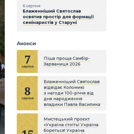
6 серпня
Блаженніший Святослав
освятив простір для формації
семінаристів у Старуні
Анонси
7
Піша проща Самбір-
Зарваниця 2026
серпня
Блаженніший Святослав
8
відвідає Коломию
з нагоди 100-річчя від
дня народження
серпня
владики Павла Василика
Мистецький проєкт
«Україна стоїть! Україна
бореться! Україна