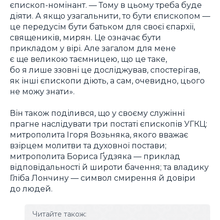
єпископ-номінант. — Тому в цьому треба буде
діяти. А якщо узагальнити, то бути єпископом —
це передусім бути батьком для своєї єпархії,
священиків, мирян. Це означає бути
прикладом у вірі. Але загалом для мене
є ще великою таємницею, що це таке,
бо я лише ззовні це досліджував, спостерігав,
як інші єпископи діють, а сам, очевидно, цього
не можу знати».
Він також поділився, що у своєму служінні
прагне наслідувати три постаті єпископів УГКЦ:
митрополита Ігоря Возьняка, якого вважає
взірцем молитви та духовної постави;
митрополита Бориса Ґудзяка — приклад
відповідальності й широти бачення; та владику
Гліба Лончину — символ смирення й довіри
до людей.
Читайте також: