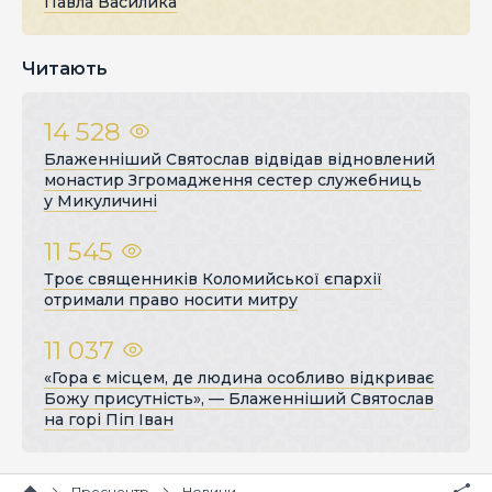
Павла Василика
Читають
14 528
Блаженніший Святослав відвідав відновлений
монастир Згромадження сестер служебниць
у Микуличині
11 545
Троє священників Коломийської єпархії
отримали право носити митру
11 037
«Гора є місцем, де людина особливо відкриває
Божу присутність», — Блаженніший Святослав
на горі Піп Іван
Пресцентр
Новини