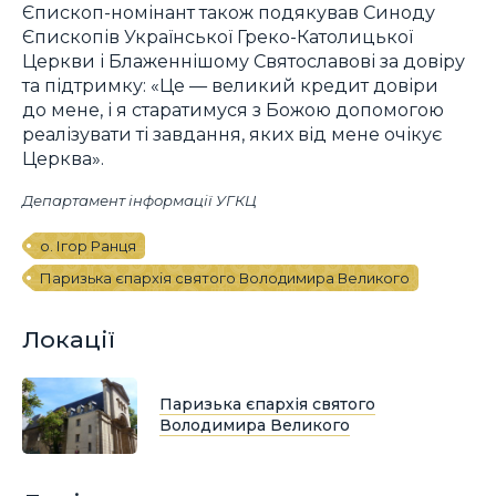
Єпископ-номінант також подякував Синоду
Єпископів Української Греко-Католицької
Церкви і Блаженнішому Святославові за довіру
та підтримку: «Це — великий кредит довіри
до мене, і я старатимуся з Божою допомогою
реалізувати ті завдання, яких від мене очікує
Церква».
Департамент інформації УГКЦ
о. Ігор Ранця
Паризька єпархія святого Володимира Великого
Локації
Паризька єпархія святого
Володимира Великого