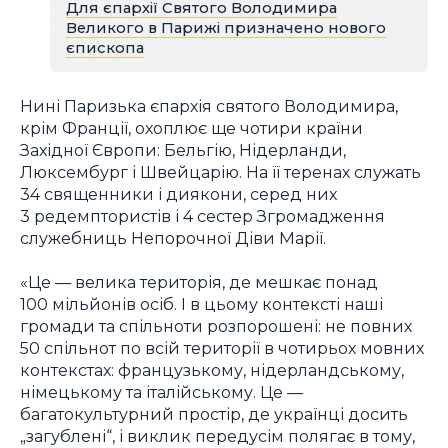
Для єпархії Святого Володимира
Великого в Парижі призначено нового
єпископа
Нині Паризька єпархія святого Володимира,
крім Франції, охоплює ще чотири країни
Західної Європи: Бельгію, Нідерланди,
Люксембург і Швейцарію. На її теренах служать
34 священники і диякони, серед них
3 редемптористів і 4 сестер Згромадження
служебниць Непорочної Діви Марії.
«Це — велика територія, де мешкає понад
100 мільйонів осіб. І в цьому контексті наші
громади та спільноти розпорошені: не повних
50 спільнот по всій території в чотирьох мовних
контекстах: французькому, нідерландському,
німецькому та італійському. Це —
багатокультурний простір, де українці досить
„загублені“, і виклик передусім полягає в тому,