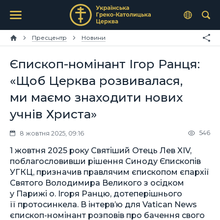
Пресцентр
Новини
Єпископ-номінант Ігор Ранця:
«Щоб Церква розвивалася,
ми маємо знаходити нових
учнів Христа»
546
8 жовтня 2025, 09:16
1 жовтня 2025 року Святіший Отець Лев XIV,
поблагословивши рішення Синоду Єпископів
УГКЦ, призначив правлячим єпископом єпархії
Святого Володимира Великого з осідком
у Парижі о. Ігоря Ранцю, дотеперішнього
її протосинкела. В інтервʼю для Vatican News
єпископ-номінант розповів про бачення свого