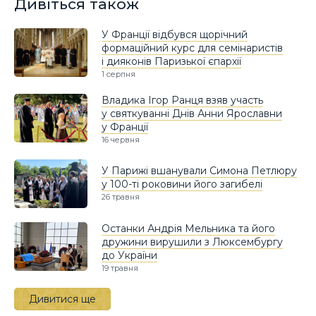
Дивіться також
У Франції відбувся щорічний
формаційний курс для семінаристів
і дияконів Паризької єпархії
1 серпня
Владика Ігор Ранця взяв участь
у святкуванні Днів Анни Ярославни
у Франції
16 червня
У Парижі вшанували Симона Петлюру
у 100-ті роковини його загибелі
26 травня
Останки Андрія Мельника та його
дружини вирушили з Люксембургу
до України
19 травня
Дивитися ще