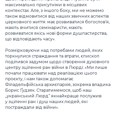
максимально присутніми в місцевих
контекстах. Але, з іншого боку, ми не можемо
також відмовитися від наших звичних аспектів
церковного життя: має розвиватися богослов’я,
мають вчитися семінаристи, мають
розвиватися якісь нові форми душпастирства,
що відповідають часу».
Розмірковуючи над потребами людей, яких
торкнулися страждання та втрати, єпископ
поділився задумом щодо створення духовного
центру зцілення ран війни в Люрді: «Ми лише
почали працювати над реалізацією цього
проєкту, і нам також допомагає
Філадельфійська архиєпархія, зокрема владика
Борис Ґудзяк. Старатимемося, щоб наш
„український Люрд“ якнайкраще послужив
у зціленні ран і душ наших людей, які
постраждали від війни».