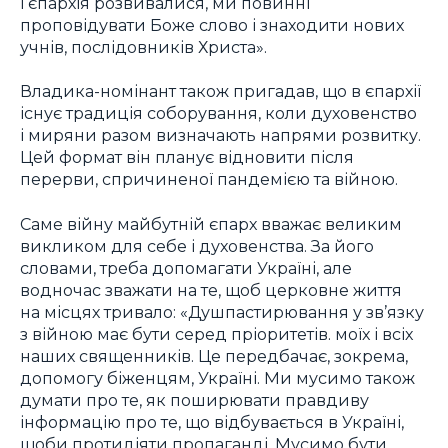
і єпархія розвивалися, ми повинні
проповідувати Боже слово і знаходити нових
учнів, послідовників Христа».
Владика-номінант також пригадав, що в єпархії
існує традиція соборування, коли духовенство
і миряни разом визначають напрями розвитку.
Цей формат він планує відновити після
перерви, спричиненої пандемією та війною.
Саме війну майбутній єпарх вважає великим
викликом для себе і духовенства. За його
словами, треба допомагати Україні, але
водночас зважати на те, щоб церковне життя
на місцях тривало: «Душпастирювання у зв’язку
з війною має бути серед пріоритетів. моїх і всіх
наших священників. Це передбачає, зокрема,
допомогу біженцям, Україні. Ми мусимо також
думати про те, як поширювати правдиву
інформацію про те, що відбувається в Україні,
щоби протидіяти пропаганді. Мусимо бути