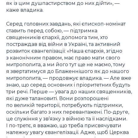
як із цим душпастирством до них дійти», —
каже владика.
Серед головних завдань, які єпископ-номінат
ставить перед собою, — підтримка
священників єпархії, допомога тим, хто
постраждав від війни в Україні, та активний
розвиток євангелізації: «Наша єпархія, згідно
з канонічним правом, має право мати свого
митрополита, а ми його тут ще не маємо, тому
я звертатимуся до Блаженнішого як до нашого
митрополита, — продовжує владика. — Але вже
знаю, що серед основних і пріоритетних будуть
три речі. Перше — увага до наших священників,
які дуже талановиті. Вони розпорошені
по великій території, потребують підтримки,
оскільки багато з них перевантажені. По-друге,
це служіння у зв’язку з війною та її наслідками.
І по-третє, я вважаю, що треба присвячувати
належну увагу євангелізації. Адже, щоб Церква