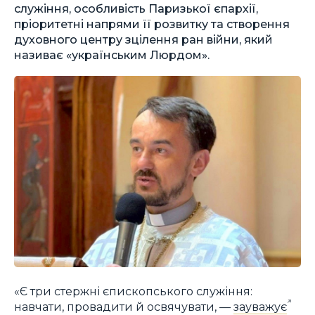
служіння, особливість Паризької єпархії,
пріоритетні напрями її розвитку та створення
духовного центру зцілення ран війни, який
називає «українським Люрдом».
«Є три стержні єпископського служіння:
навчати, провадити й освячувати, —
зауважує