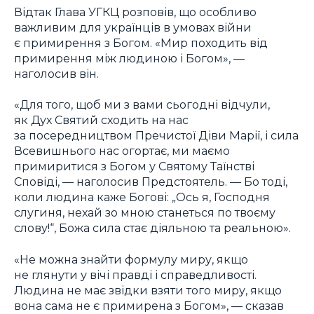
Відтак Глава УГКЦ розповів, що особливо
важливим для українців в умовах війни
є примирення з Богом. «Мир походить від
примирення між людиною і Богом», —
наголосив він.
«Для того, щоб ми з вами сьогодні відчули,
як Дух Святий сходить на нас
за посередництвом Пречистої Діви Марії, і сила
Всевишнього нас огортає, ми маємо
примиритися з Богом у Святому Таїнстві
Сповіді, — наголосив Предстоятель. — Бо тоді,
коли людина каже Богові: „Ось я, Господня
слугиня, нехай зо мною станеться по твоєму
слову!“, Божа сила стає діяльною та реальною».
«Не можна знайти формулу миру, якщо
не глянути у вічі правді і справедливості.
Людина не має звідки взяти того миру, якщо
вона сама не є примирена з Богом», — сказав