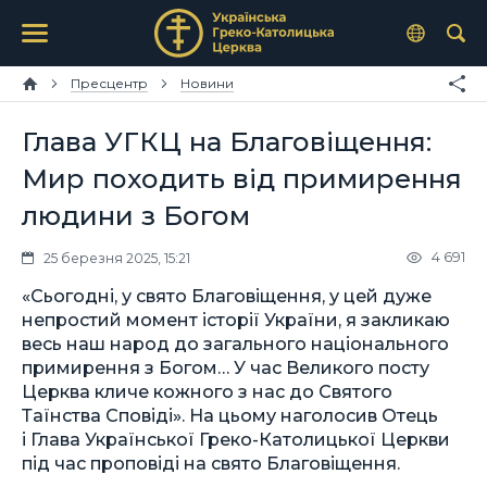
Пресцентр
Новини
Глава УГКЦ на Благовіщення:
Мир походить від примирення
людини з Богом
4 691
25 березня 2025, 15:21
«Сьогодні, у свято Благовіщення, у цей дуже
непростий момент історії України, я закликаю
весь наш народ до загального національного
примирення з Богом… У час Великого посту
Церква кличе кожного з нас до Святого
Таїнства Сповіді». На цьому наголосив Отець
і Глава Української Греко-Католицької Церкви
під час проповіді на свято Благовіщення.