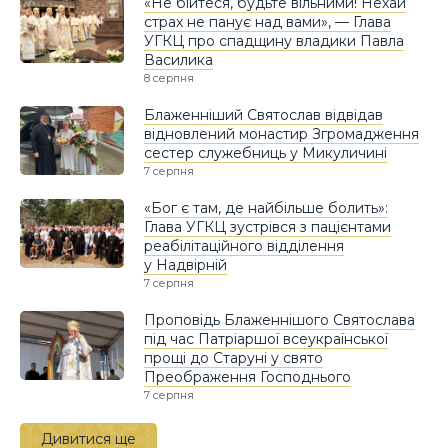
«Не бійтеся, будьте вільними! Нехай
страх не панує над вами», — Глава
УГКЦ про спадщину владики Павла
Василика
8 серпня
Блаженніший Святослав відвідав
відновлений монастир Згромадження
сестер служебниць у Микуличині
7 серпня
«Бог є там, де найбільше болить»:
Глава УГКЦ зустрівся з пацієнтами
реабілітаційного відділення
у Надвірній
7 серпня
Проповідь Блаженнішого Святослава
під час Патріаршої всеукраїнської
прощі до Старуні у свято
Преображення Господнього
7 серпня
Дивитися ще