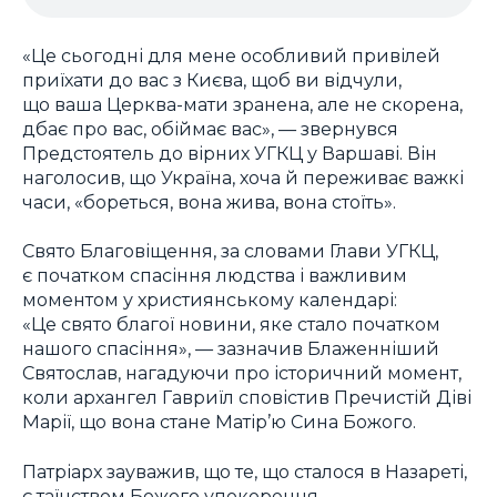
«Це сьогодні для мене особливий привілей
приїхати до вас з Києва, щоб ви відчули,
що ваша Церква-мати зранена, але не скорена,
дбає про вас, обіймає вас», — звернувся
Предстоятель до вірних УГКЦ у Варшаві. Він
наголосив, що Україна, хоча й переживає важкі
часи, «бореться, вона жива, вона стоїть».
Свято Благовіщення, за словами Глави УГКЦ,
є початком спасіння людства і важливим
моментом у християнському календарі:
«Це свято благої новини, яке стало початком
нашого спасіння», — зазначив Блаженніший
Святослав, нагадуючи про історичний момент,
коли архангел Гавриїл сповістив Пречистій Діві
Марії, що вона стане Матір’ю Сина Божого.
Патріарх зауважив, що те, що сталося в Назареті,
є таїнством Божого упокорення.