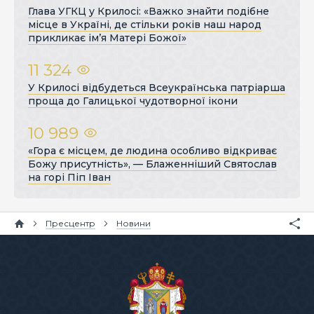
Глава УГКЦ у Крилосі: «Важко знайти подібне
місце в Україні, де стільки років наш народ
прикликає ім’я Матері Божої»
11 324
У Крилосі відбудеться Всеукраїнська патріарша
проща до Галицької чудотворної ікони
10 989
«Гора є місцем, де людина особливо відкриває
Божу присутність», — Блаженніший Святослав
на горі Піп Іван
Пресцентр
Новини