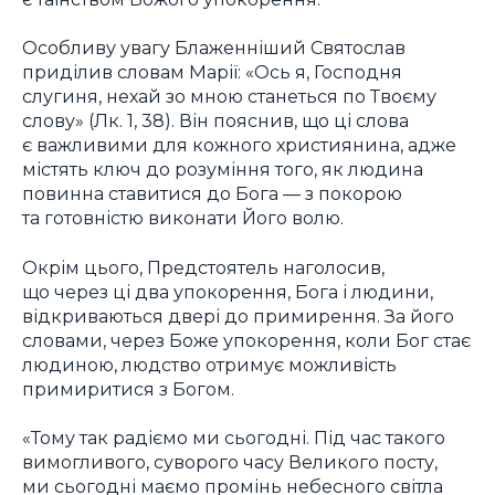
Особливу увагу Блаженніший Святослав
приділив словам Марії: «Ось я, Господня
слугиня, нехай зо мною станеться по Твоєму
слову» (Лк. 1, 38). Він пояснив, що ці слова
є важливими для кожного християнина, адже
містять ключ до розуміння того, як людина
повинна ставитися до Бога — з покорою
та готовністю виконати Його волю.
Окрім цього, Предстоятель наголосив,
що через ці два упокорення, Бога і людини,
відкриваються двері до примирення. За його
словами, через Боже упокорення, коли Бог стає
людиною, людство отримує можливість
примиритися з Богом.
«Тому так радіємо ми сьогодні. Під час такого
вимогливого, суворого часу Великого посту,
ми сьогодні маємо промінь небесного світла