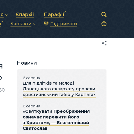
ія
Єпархії
Парафії
и
Контакти
Підтримати
астирська рада
нод
нсово-господарська діяльність
Загальна інформація
ди
ки та комунікації
Глава УГКЦ
ністративні питання
Синоди Єпископів
підрозділи
Трибунал
Патріарша курія
Новини
я
Єпархії та екзархати
»
6 серпня
Для підлітків та молоді
Донецького екзархату провели
80
християнський табір у Карпатах
6 серпня
«Святкувати Преображення
означає пережити його
з Христом», — Блаженніший
Святослав