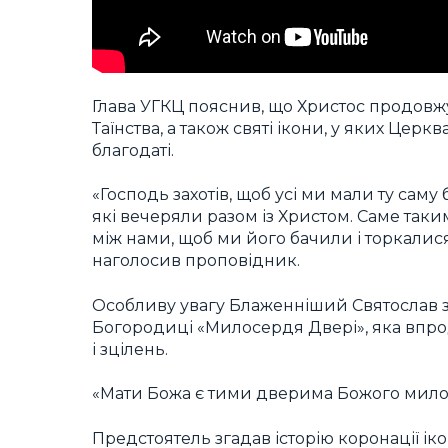
Глава УГКЦ пояснив, що Христос продовжу
Таїнства, а також святі ікони, у яких Це
благодаті.
«Господь захотів, щоб усі ми мали ту саму
які вечеряли разом із Христом. Саме таки
між нами, щоб ми його бачили і торкалися, 
наголосив проповідник.
Особливу увагу Блаженніший Святослав з
Богородиці «Милосердя Двері», яка впро
і зцілень.
«Мати Божа є тими дверима Божого милос
Предстоятель згадав історію коронації і