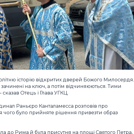
чолітню історію відкритих дверей Божого Милосердя.
кі зачинені на ключ, а потім відчиняюються. Тими
 сказав Отець і Глава УГКЦ.
рдинал Раньєро Канталамесса розповів про
ля чого було прийняте рішення привезти образ
ала до Рима й була присутня на площі Святого Петра,