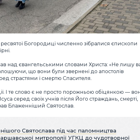
Пресвятої Богородиці численно зібралися єпископи
рні.
в над євангельськими словами Христа: «Не лишу в
голошуючи, що вони були звернені до апостолів
ед страстями і смертю Спасителя.
дії. І те слово є не просто порожньою обіцянкою — во
і Ісуса серед своїх учнів після Його страждань, смерті,
азав Блаженніший Святослав.
нішого Святослава під час паломництва
ршавської митрополії УГКЦ до чудотворної