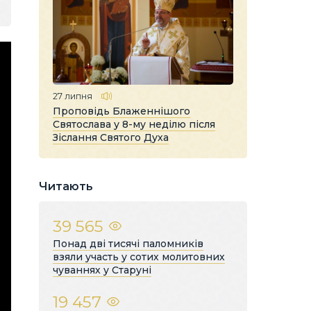
27 липня
Проповідь Блаженнішого
Святослава у 8-му неділю після
Зіслання Святого Духа
Читають
39 565
Понад дві тисячі паломників
взяли участь у сотих молитовних
чуваннях у Старуні
19 457