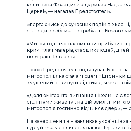
коли папа Франциск відкривав Надзвич
Церкві», — нагадав Предстоятель.
Звертаючись до сучасних подій в Україні
сьогодні особливо потребують Божого мил
«Ми сьогодні як паломники прибули із пр
крик, плач матерів, старших людей, дітей
по Україні 13 травня.
Також Предстоятель подякував Богові за
митрополії, яка стала місцем підтримки дл
змушений покинути рідний дім через вій
«Доля емігранта, вигнанця ніколи не є лег
століттями живе тут, на цій землі, і тим, 
митрополія гостинно відчиняє двері», — 
На завершення він закликав українців за
гуртуйтеся у спільнотах нашої Церкви в тій