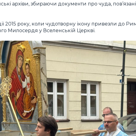
ські архіви, збираючи документи про чуда, пов’язані
ї 2015 року, коли чудотворну ікону привезли до Ри
го Милосердя у Вселенській Церкві.