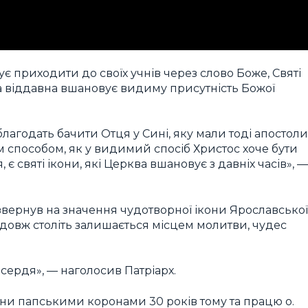
є приходити до своїх учнів через слово Боже, Святі
рква віддавна вшановує видиму присутність Божої
 благодать бачити Отця у Сині, яку мали тоді апостоли
м способом, як у видимий спосіб Христос хоче бути
є святі ікони, які Церква вшановує з давніх часів», —
вернув на значення чудотворної ікони Ярославської
довж століть залишається місцем молитви, чудес
ердя», — наголосив Патріарх.
кони папськими коронами 30 років тому та працю о.