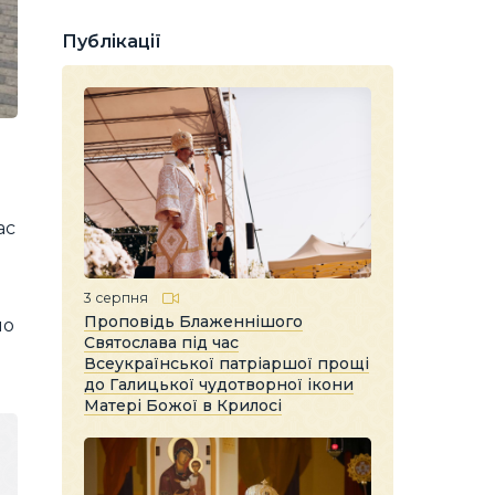
Публікації
ас
3 серпня
Проповідь Блаженнішого
но
Святослава під час
Всеукраїнської патріаршої прощі
до Галицької чудотворної ікони
Матері Божої в Крилосі