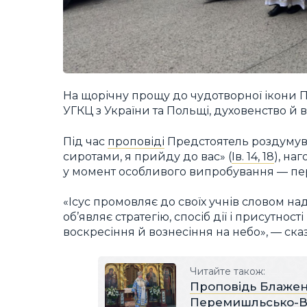
На щорічну прощу до чудотворної ікони 
УГКЦ з України та Польщі, духовенство й ві
Під час
проповіді
Предстоятель роздумува
сиротами, я прийду до вас» (
Ів. 14, 18
), на
у момент особливого випробування — пер
«Ісус промовляє до своїх учнів словом на
об’являє стратегію, спосіб дії і присутност
воскресіння й вознесіння на небо», — ск
Читайте також:
Проповідь Блажен
Перемишльсько-Ва