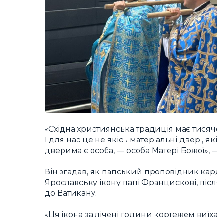
«Східна християнська традиція має тися
І для нас це не якісь матеріальні двері, я
дверима є особа, — особа Матері Божої», —
Він згадав, як папський проповідник ка
Ярославську ікону папі Францискові, піс
до Ватикану.
«Ця ікона за лічені години кортежем виїх