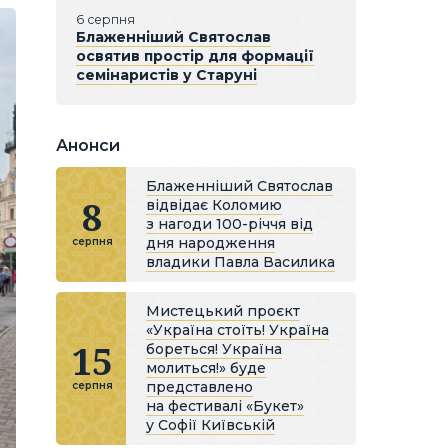
6 серпня
Блаженніший Святослав
освятив простір для формації
семінаристів у Старуні
Анонси
Блаженніший Святослав
8
відвідає Коломию
з нагоди 100-річчя від
дня народження
серпня
владики Павла Василика
Мистецький проєкт
«Україна стоїть! Україна
15
бореться! Україна
молиться!» буде
представлено
серпня
на фестивалі «Букет»
у Софії Київській