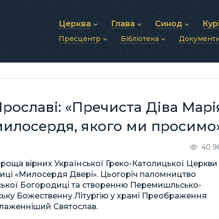
Церква
Глава
Синод
Кур
Пресцентр
Бібліотека
Документ
Про УГКЦ
Блаженніший Святослав
Синод Єпископів
Душп
Історія УГКЦ
Біографія
Архиєрейський Си
Фіна
Новини
Святе Письмо
Структура УГКЦ
Фотографії
Митрополичі Сино
Зв’яз
Анонси
Богослужіння
Майбутнє УГКЦ
Щоденні відеозвернення
Єпископи
Адмі
Публікації
Молитви
Інші 
Історії
Подкасти
Ярославі: «Пречиста Діва Марі
Фото та відео
Архів новин (2013–2022)
 милосердя, якого ми просимо
40 9
 проща вірних Української Греко-Католицької Церкви
иці «Милосердя Двері». Цьогоріч паломництво
ської Богородиці та створенню Перемишльсько-
ську Божественну Літургію у храмі Преображення
Блаженніший Святослав.