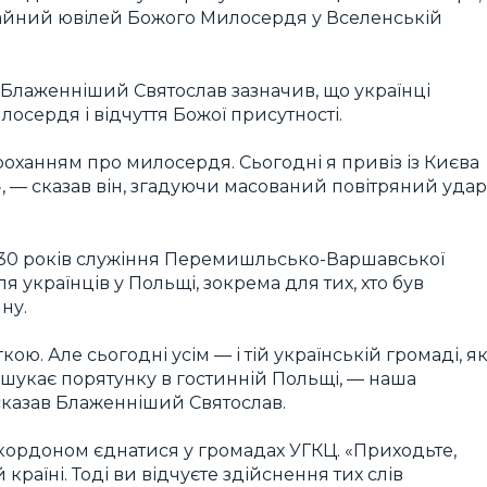
айний ювілей Божого Милосердя у Вселенській
, Блаженніший Святослав зазначив, що українці
осердя і відчуття Божої присутності.
оханням про милосердя. Сьогодні я привіз із Києва
», — сказав він, згадуючи масований повітряний удар
 30 років служіння Перемишльсько-Варшавської
я українців у Польщі, зокрема для тих, хто був
ну.
кою. Але сьогодні усім — і тій українській громаді, я
хто шукає порятунку в гостинній Польщі, — наша
сказав Блаженніший Святослав.
 кордоном єднатися у громадах УГКЦ. «Приходьте,
 країні. Тоді ви відчуєте здійснення тих слів