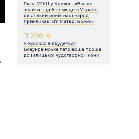
Глава УГКЦ у Крилосі: «Важко
знайти подібне місце в Україні,
де стільки років наш народ
прикликає ім’я Матері Божої»
11 296
У Крилосі відбудеться
Всеукраїнська патріарша проща
до Галицької чудотворної ікони
,