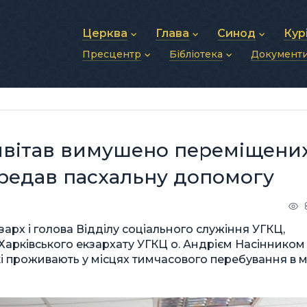
Церква
Глава
Синод
Кур
Пресцентр
Бібліотека
Документ
Про УГКЦ
Блаженніший Святослав
Синод Єпископів
Душп
Історія УГКЦ
Біографія
Архиєрейський Си
Фіна
Новини
Святе Письмо
Структура УГКЦ
Фотографії
Митрополичі Сино
Зв’яз
Анонси
Богослужіння
Майбутнє УГКЦ
Щоденні відеозвернення
Єпископи
Адмі
Публікації
Молитви
Інші 
Історії
Подкасти
ивітав вимушено переміщени
Фото та відео
Архів новин (2013–2022)
ередав пасхальну допомогу
арх і голова Відділу соціального служіння УГКЦ,
Харківського екзархату УГКЦ о. Андрієм Насінником
і проживають у місцях тимчасового перебування в м