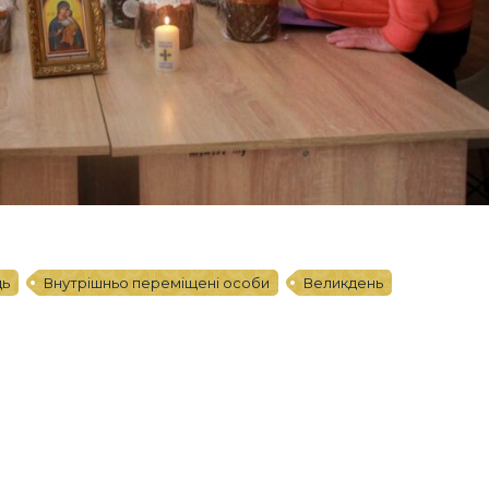
ць
Внутрішньо переміщені особи
Великдень