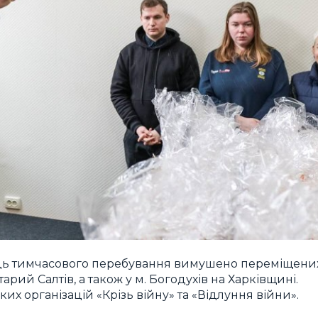
ісць тимчасового перебування вимушено переміщени
арий Салтів, а також у м. Богодухів на Харківщині.
х організацій «Крізь війну» та «Відлуння війни».