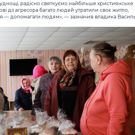
труднощі, радісно святкуємо найбільше християнське
ві дії агресора багато людей утратили своє житло,
ня — допомагати людям», — зазначив владика Василь