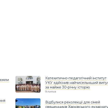
Катехитично-педагогічний інститут
взяли
УКУ здійснив найчисельніший випу
за майже 30-річну історію
9 липня
ння
Відбулися реколекції для сімей
священників Харківського екзархат