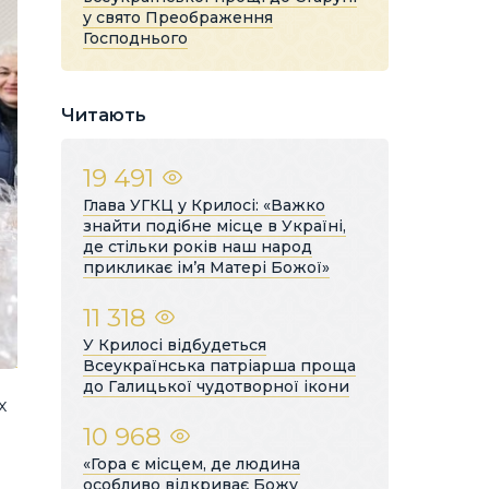
у свято Преображення
Господнього
Читають
19 491
Глава УГКЦ у Крилосі: «Важко
знайти подібне місце в Україні,
де стільки років наш народ
прикликає ім’я Матері Божої»
11 318
У Крилосі відбудеться
Всеукраїнська патріарша проща
до Галицької чудотворної ікони
х
10 968
«Гора є місцем, де людина
особливо відкриває Божу