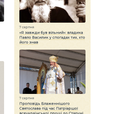
7 серпня
«Я завжди був вільний»: владика
Павло Василик у спогадах тих, хто
його знав
7 серпня
Проповідь Блаженнішого
Святослава під час Патріаршої
всеукраїнської прощі до Старуні