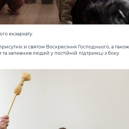
го екзархату.
присутніх зі святом Воскресіння Господнього, а також
 та запевнив людей у постійній підтримці з боку