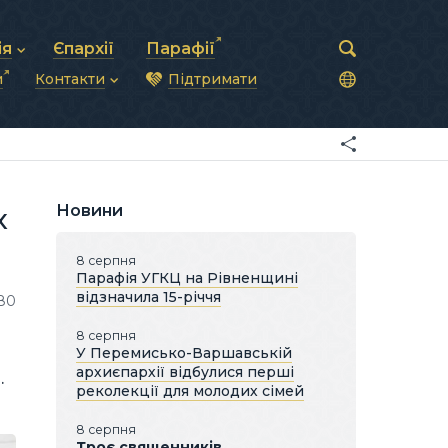
ія
Єпархії
Парафії
и
Контакти
Підтримати
астирська рада
нод
нсово-господарська діяльність
Загальна інформація
ди
ки та комунікації
Глава УГКЦ
ністративні питання
Синоди Єпископів
підрозділи
Трибунал
Патріарша курія
Новини
х
Єпархії та екзархати
8 серпня
Парафія УГКЦ на Рівненщині
відзначила 15-річчя
80
8 серпня
У Перемисько-Варшавській
архиєпархії відбулися перші
.
реколекції для молодих сімей
8 серпня
Троє священників