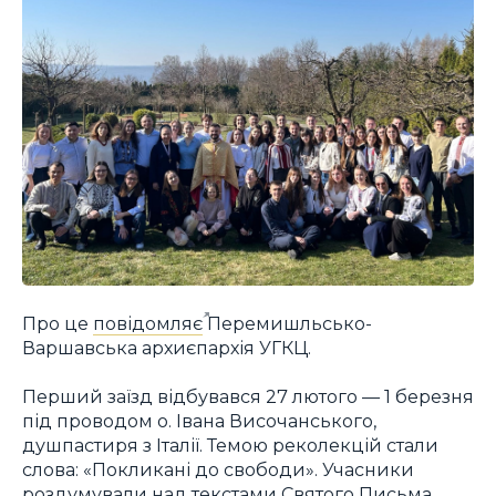
Про це
повідомляє
Перемишльсько-
Варшавська архиєпархія УГКЦ.
Перший заїзд відбувався 27 лютого — 1 березня
під проводом о. Івана Височанського,
душпастиря з Італії. Темою реколекцій стали
слова: «Покликані до свободи». Учасники
роздумували над текстами Святого Письма,