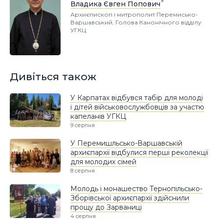
Владика Євген Попович
Архиєпископ і митрополит Перемисько-
Варшавський, Голова Канонічного відділу
УГКЦ
Дивіться також
У Карпатах відбувся табір для молоді
і дітей військовослужбовців за участю
капеланів УГКЦ
9 серпня
У Перемишльсько-Варшавській
архиєпархії відбулися перші реколекції
для молодих сімей
8 серпня
Молодь і монашество Тернопільсько-
Зборівської архиєпархії здійснили
прощу до Зарваниці
4 серпня