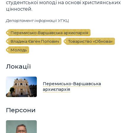
студентської молоді на основі християнських
цінностей.
Департамент інформації УГКЦ
Перемисько-Варшавська архиєпархія
Владика Євген Попович
Товариство «Обнова»
Молодь
Локації
Перемисько-Варшавська
архиєпархія
Персони