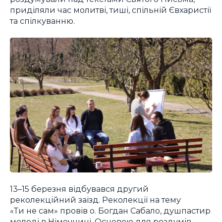
приділяли час молитві, тиші, спільній Євхаристії
та спілкуванню.
13–15 березня відбувався другий
реколекційний заїзд. Реколекції на тему
«Ти не сам» провів о. Богдан Сабало, душпастир
молоді в Німеччині. Основою для роздумів