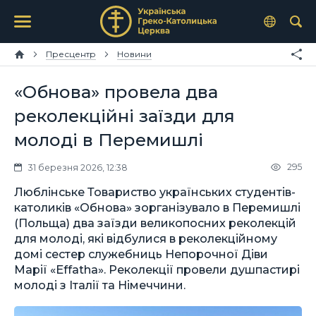
Пресцентр
Новини
«Обнова» провела два
реколекційні заїзди для
молоді в Перемишлі
295
31 березня 2026, 12:38
Люблінське Товариство українських студентів-
католиків «Обнова» зорганізувало в Перемишлі
(Польща) два заїзди великопосних реколекцій
для молоді, які відбулися в реколекційному
домі сестер служебниць Непорочної Діви
Марії «Effatha». Реколекції провели душпастирі
молоді з Італії та Німеччини.