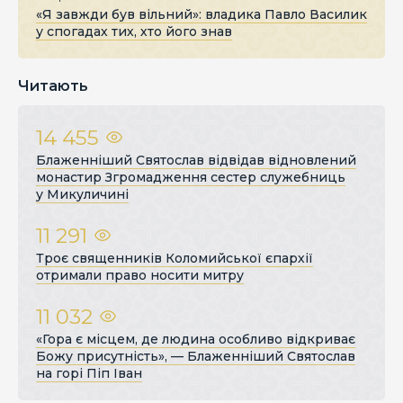
«Я завжди був вільний»: владика Павло Василик
у спогадах тих, хто його знав
Читають
14 455
Блаженніший Святослав відвідав відновлений
монастир Згромадження сестер служебниць
у Микуличині
11 291
Троє священників Коломийської єпархії
отримали право носити митру
11 032
«Гора є місцем, де людина особливо відкриває
Божу присутність», — Блаженніший Святослав
на горі Піп Іван