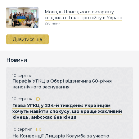
Молодь Донецького екзархату
свідчила в Італії про війну в Україні
29 липня
Дивитися ще
Новини
10 серпня
Парафія УГКЦ в Обері відзначила 60-річчя
канонічного заснування
10 серпня
Глава УГКЦ у 234-й тиждень: Українцям
хочуть навіяти спокусу, що краще жахливий
кінець, аніж жах без кінця
10 серпня
На Конвенції Лицарів Колумба за участю