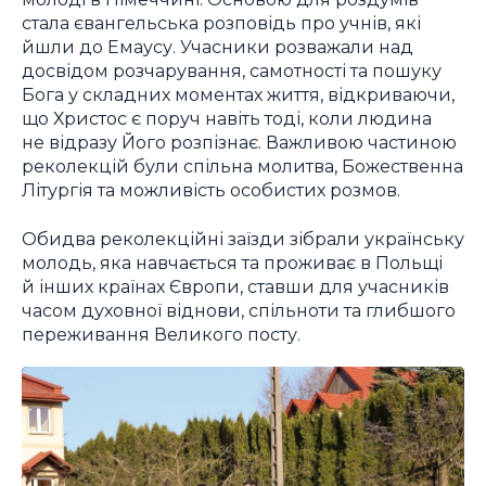
стала євангельська розповідь про учнів, які
йшли до Емаусу. Учасники розважали над
досвідом розчарування, самотності та пошуку
Бога у складних моментах життя, відкриваючи,
що Христос є поруч навіть тоді, коли людина
не відразу Його розпізнає. Важливою частиною
реколекцій були спільна молитва, Божественна
Літургія та можливість особистих розмов.
Обидва реколекційні заїзди зібрали українську
молодь, яка навчається та проживає в Польщі
й інших країнах Європи, ставши для учасників
часом духовної віднови, спільноти та глибшого
переживання Великого посту.