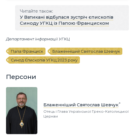
Читайте також:
У Ватикані відбулася зустріч єпископів
Синоду УГКЦ із Папою Франциском
Департамент інформації УГКЦ
Папа Франциск
Блаженніший Святослав Шевчук
Синод Єпископів УГКЦ 2023 року
Персони
Блаженніший Святослав Шевчук
Отець і Глава Української Греко-Католицької
Церкви