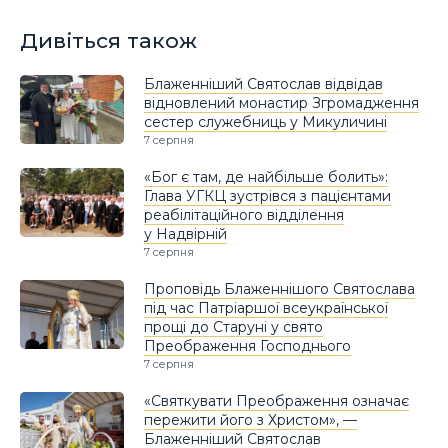
Дивіться також
Блаженніший Святослав відвідав
відновлений монастир Згромадження
сестер служебниць у Микуличині
7 серпня
«Бог є там, де найбільше болить»:
Глава УГКЦ зустрівся з пацієнтами
реабілітаційного відділення
у Надвірній
7 серпня
Проповідь Блаженнішого Святослава
під час Патріаршої всеукраїнської
прощі до Старуні у свято
Преображення Господнього
7 серпня
«Святкувати Преображення означає
пережити його з Христом», —
Блаженніший Святослав