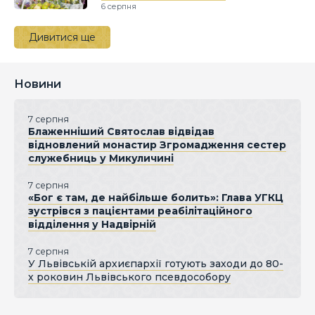
6 серпня
Дивитися ще
Новини
7 серпня
Блаженніший Святослав відвідав
відновлений монастир Згромадження сестер
служебниць у Микуличині
7 серпня
«Бог є там, де найбільше болить»: Глава УГКЦ
зустрівся з пацієнтами реабілітаційного
відділення у Надвірній
7 серпня
У Львівській архиєпархії готують заходи до 80-
х роковин Львівського псевдособору