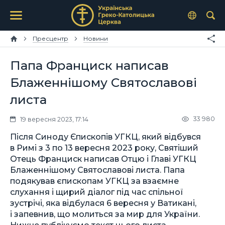
Пресцентр
Новини
Папа Франциск написав
Блаженнішому Святославові
листа
33 980
19 вересня 2023, 17:14
Після Синоду Єпископів УГКЦ, який відбувся
в Римі з 3 по 13 вересня 2023 року, Святіший
Отець Франциск написав Отцю і Главі УГКЦ
Блаженнішому Святославові листа. Папа
подякував єпископам УГКЦ за взаємне
слухання і щирий діалог під час спільної
зустрічі, яка відбулася 6 вересня у Ватикані,
і запевнив, що молиться за мир для України.
Нижче публікуємо текст цього листа.