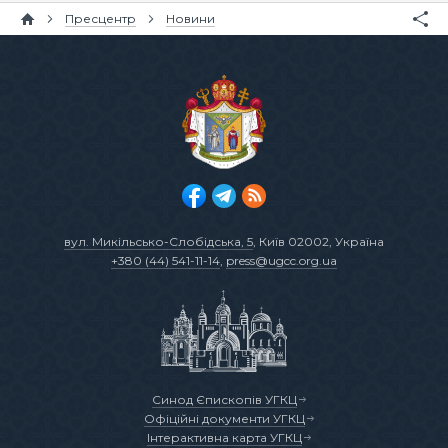
Пресцентр
Новини
вул. Микільсько-Слобідська, 5
, Київ 02002, Україна
+380 (44) 541-11-14
,
press@ugcc.org.ua
Синод Єпископів УГКЦ
Офіційні документи УГКЦ
Інтерактивна карта УГКЦ