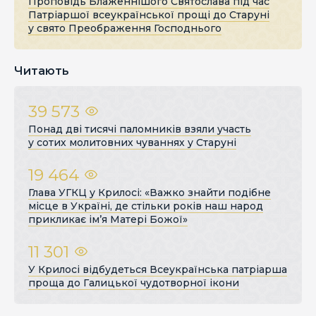
Проповідь Блаженнішого Святослава під час
Патріаршої всеукраїнської прощі до Старуні
у свято Преображення Господнього
Читають
39 573
Понад дві тисячі паломників взяли участь
у сотих молитовних чуваннях у Старуні
19 464
Глава УГКЦ у Крилосі: «Важко знайти подібне
місце в Україні, де стільки років наш народ
прикликає ім’я Матері Божої»
11 301
У Крилосі відбудеться Всеукраїнська патріарша
проща до Галицької чудотворної ікони