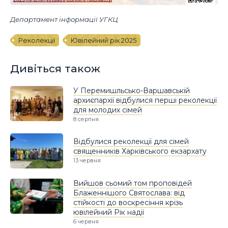
Департамент інформації УГКЦ
Реколекції
Ювілейний рік 2025
Дивіться також
У Перемишльсько-Варшавській
архиєпархії відбулися перші реколекції
для молодих сімей
8 серпня
Відбулися реколекції для сімей
священників Харківського екзархату
13 червня
Вийшов сьомий том проповідей
Блаженнішого Святослава: від
стійкості до воскресіння крізь
ювілейний Рік надії
6 червня