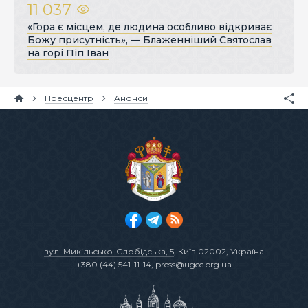
11 037
«Гора є місцем, де людина особливо відкриває
Божу присутність», — Блаженніший Святослав
на горі Піп Іван
Пресцентр
Анонси
вул. Микільсько-Слобідська, 5
, Київ 02002, Україна
+380 (44) 541-11-14
,
press@ugcc.org.ua