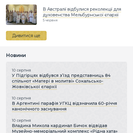
В Австралії відбулися реколекції для
духовенства Мельбурнської єпархії
5 червня
Дивитися ще
Новини
10 серпня
У Підгірцях відбувся з’їзд представниць 84
спільнот «Матері в молитві» Сокальсько-
Жовківської єпархії
10 серпня
В Аргентині парафія УГКЦ відзначила 60-річчя
канонічного заснування
10 серпня
Владика Микола кардинал Бичок відвідав
Музейно-меморіальний комплекс «Рідна хата»