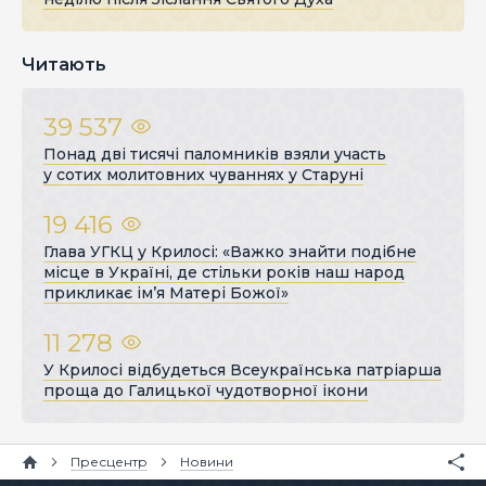
Читають
39 537
Понад дві тисячі паломників взяли участь
у сотих молитовних чуваннях у Старуні
19 416
Глава УГКЦ у Крилосі: «Важко знайти подібне
місце в Україні, де стільки років наш народ
прикликає ім’я Матері Божої»
11 278
У Крилосі відбудеться Всеукраїнська патріарша
проща до Галицької чудотворної ікони
Пресцентр
Новини