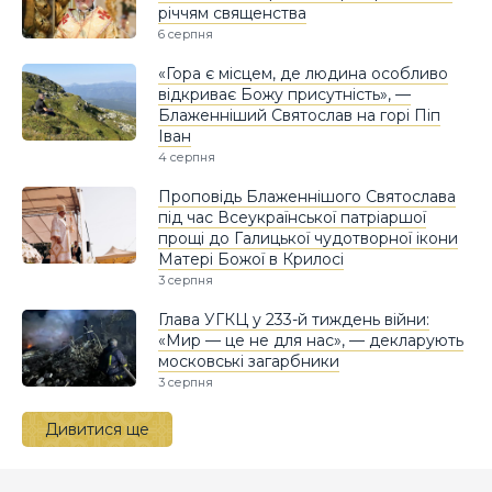
річчям священства
6 серпня
«Гора є місцем, де людина особливо
відкриває Божу присутність», —
Блаженніший Святослав на горі Піп
Іван
4 серпня
Проповідь Блаженнішого Святослава
під час Всеукраїнської патріаршої
прощі до Галицької чудотворної ікони
Матері Божої в Крилосі
3 серпня
Глава УГКЦ у 233-й тиждень війни:
«Мир — це не для нас», — декларують
московські загарбники
3 серпня
Дивитися ще