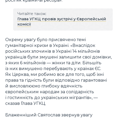
росії як країни-агресора».
Читайте також:
Глава УГКЦ провів зустрічі у Європейській
комісії
Окрему увагу було присвячено темі
гуманітарної кризи в Україні. «Внаслідок
російських злочинів в Україні 14 мільйонів
українців були змушені залишити свої домівки,
з яких 6 мільйонів — жінки та діти. Більшіть
із них вимушено перебувають у країнах ЄС.
Як Церква, ми робимо все для того, щоб їхні
права та гідність були відповідно гарантовані
й висловлюємо глибоку вдячність
європейським народам за солідарність
і гостинність до українських мігрантів», —
сказав Глава УГКЦ.
Блаженніший Святослав звернув увагу