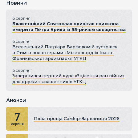
Новини
6 серпня
Блаженніший Святослав привітав єпископа-
емерита Петра Крика із 55-річчям священства
6 серпня
Вселенський Патріарх Варфоломій зустрівся
в Римі з волонтерами «Мізерікордії» Івано-
Франківської архиєпархії УГКЦ
6 серпня
Завершився перший курс «Зцілення ран війни»
для дружин священників УГКЦ
Анонси
7
Піша проща Самбір-Зарваниця 2026
серпня