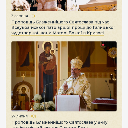
3 серпня
Проповідь Блаженнішого Святослава під час
Всеукраїнської патріаршої прощі до Галицької
чудотворної ікони Матері Божої в Крилосі
27 липня
Проповідь Блаженнішого Святослава у 8-му
неділю після Зіслання Святого Духа