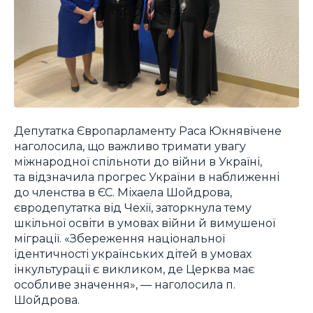
Депутатка Європарламенту Раса Юкнявічене
наголосила, що важливо тримати увагу
міжнародної спільноти до війни в Україні,
та відзначила прогрес України в наближенні
до членства в ЄС. Міхаела Шойдрова,
євродепутатка від Чехії, заторкнула тему
шкільної освіти в умовах війни й вимушеної
міграції. «Збереження національної
ідентичності українських дітей в умовах
інкультурації є викликом, де Церква має
особливе значення», — наголосила п.
Шойдрова.