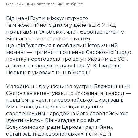
Блаженніший Святослав і Ян Ольбрихт
Від імені Групи міжкультурного
та міжрелігійного діалогу делегацію УГКЦ
привітав Ян Ольбрихт, член Європарламенту.
Він наголосив на значені зустрічі,
що «відбувається в особливий історичний
момент — прийняття рішення Єврокомісії щодо
початку переговорів про вступ України до ЄС»,
а також висловив подяку Главі УГКЦ за роль
Церкви в умовах війни в Україні.
У зверненні до учасників зустрічі Блаженніший
Святослав акцентував, що «Україна та її народ —
невід’ємна частина європейської цивілізації.
Ми є молодою державою, але давнім
європейським народом із його європейською
ідентичністю». Він нагадав про візит
Всеукраїнської ради Церков і релігійних
організацій до європейських інституцій