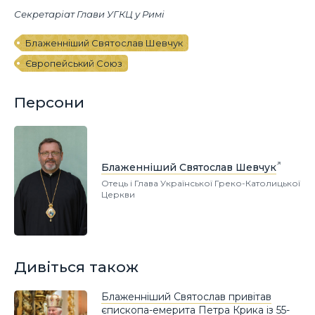
Секретаріат Глави УГКЦ у Римі
Блаженніший Святослав Шевчук
Європейський Союз
Персони
Блаженніший Святослав Шевчук
Отець і Глава Української Греко-Католицької
Церкви
Дивіться також
Блаженніший Святослав привітав
єпископа-емерита Петра Крика із 55-