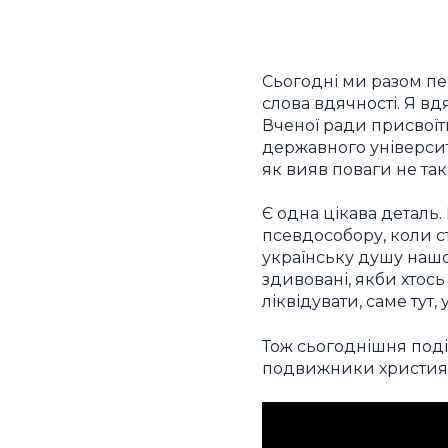
Сьогодні ми разом пе
слова вдячності. Я вд
Вченої ради присвоїт
державного університ
як вияв поваги не так
Є одна цікава деталь
псевдособору, коли с
українську душу нашог
здивовані, якби хтось 
ліквідувати, саме тут,
Тож сьогоднішня подія
подвижники християнс