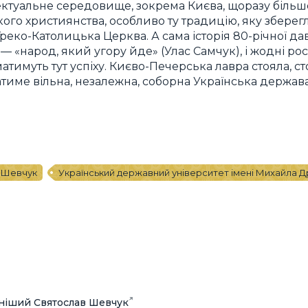
ектуальне середовище, зокрема Києва, щоразу біль
кого християнства, особливо ту традицію, яку збере
Греко-Католицька Церква. А сама історія 80-річної 
 — «народ, який угору йде» (Улас Самчук), і жодні рос
тимуть тут успіху. Києво-Печерська лавра стояла, стої
атиме вільна, незалежна, соборна Українська держава
 Шевчук
Український державний університет імені Михайла 
ніший Святослав Шевчук