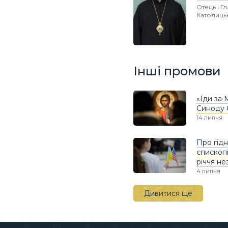
Отець і Г
Католиць
Інші промови
«Іди за 
Синоду 
14 липня
Про гідн
єпископ
річчя н
4 липня
Дивитися ще