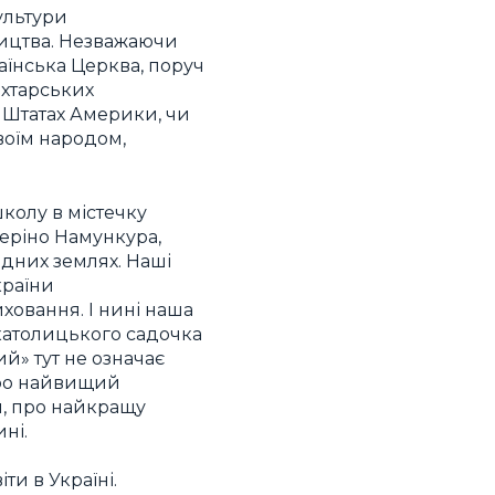
ультури
ництва. Незважаючи
аїнська Церква, поруч
ахтарських
х Штатах Америки, чи
воїм народом,
школу в містечку
феріно Намункура,
ідних землях. Наші
країни
ховання. І нині наша
 католицького садочка
й» тут не означає
про найвищий
ня, про найкращу
ні.
ти в Україні.