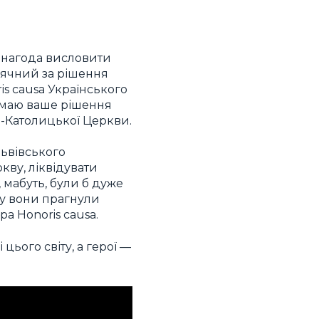
 нагода висловити
вдячний за рішення
is causa Українського
иймаю ваше рішення
ко-Католицької Церкви.
Львівського
кву, ліквідувати
 мабуть, були б дуже
яку вони прагнули
ра Honoris causa.
цього світу, а герої —