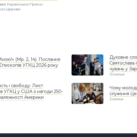
лава Української Греко-
кої Церкви
Духовне сл
Мною!» (Мр. 2, 14). Послання
Святослава 
Єпископів УГКЦ 2026 року
чувань у За
13 липня
ість і свободу: Лист
Чому молодь
ів УГКЦ у США з нагоди 250-
служіння Ц
езалежності Америки
3 липня