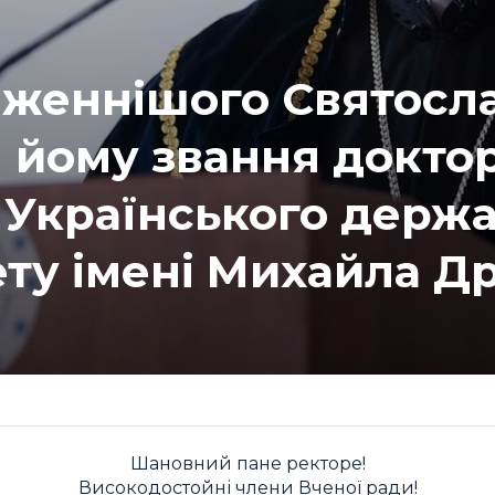
женнішого Святосла
 йому звання доктор
 Українського держ
ету імені Михайла Д
Шановний пане ректоре!
Високодостойні члени Вченої ради!