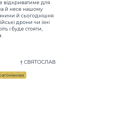
ше відкриватиме для
гла й несе нашому
давнини й сьогоднішня
ійські дрони чи їхні
ть і буде стояти,
.
† СВЯТОСЛАВ
Драгоманова