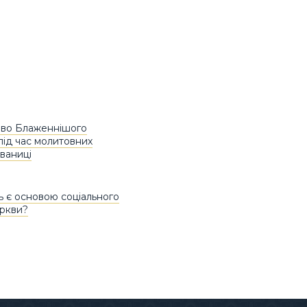
ово Блаженнішого
під час молитовних
рваниці
 є основою соціального
еркви?