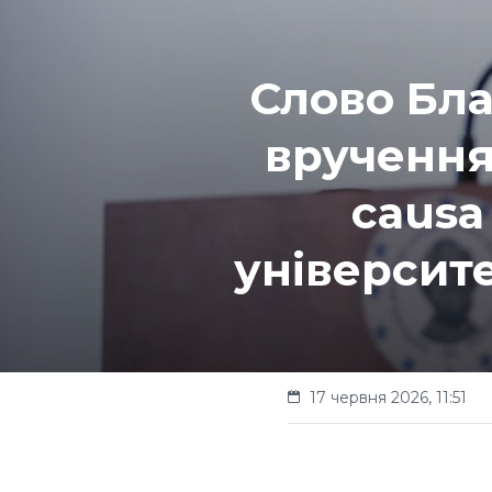
Слово Бла
вручення
causa
університ
17 червня 2026, 11:51