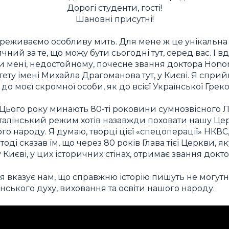
Дорогі студенти, гості!
Шановні присутні!
реживаємо особливу мить. Для мене ж це унікальна
ячний за те, що можу бути сьогодні тут, серед вас. І 
и мені, недостойному, почесне звання доктора Honor
ету імені Михайла Драгоманова тут, у Києві. Я спр
 до моєї скромної особи, як до всієї Української Гре
. Цього року минають 80-ті роковини сумнозвісного 
талінський режим хотів назавжди поховати нашу Цер
о народу. Я думаю, творці цієї «спецоперації» НКВC,
тоді сказав їм, що через 80 років Глава тієї Церкви, 
 у Києві, у цих історичних стінах, отримає звання докто
 вказує нам, що справжню історію пишуть не могутні 
ького духу, виховання та освіти нашого народу.