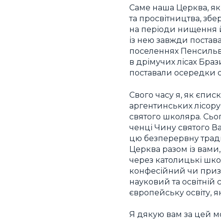
Саме наша Церква, як
та просвітництва, зб
на періоди нищення й
із нею завжди постава
поселеннях Пенсильва
в дрімучих лісах Бра
поставали осередки о
Свого часу я, як єпис
аргентинських лісоруб
святого школяра. Сьо
ченці Чину святого В
цю безперервну тради
Церква разом із вами,
через католицькі шко
конфесійний чи приз
науковий та освітній 
європейську освіту, я
Я дякую вам за цей мо