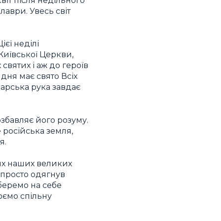
віт після недільного
лаври. Увесь світ
ієї неділі
Київської Церкви,
вятих і аж до героїв
дня має свято Всіх
рварська рука завдає
озбавляє його розуму.
 російська земля,
я.
их наших великих
е просто одягнув
беремо на себе
юємо спільну