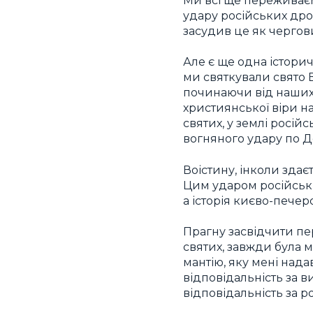
Ми всі ще переживаємо
удару російських дрон
засудив це як чергов
Але є ще одна історичн
ми святкували свято 
починаючи від наших 
християнської віри на
святих, у землі росій
вогняного удару по Д
Воістину, інколи здає
Цим ударом російськи
а історія києво-печер
Прагну засвідчити пе
святих, завжди була м
мантію, яку мені над
відповідальність за 
відповідальність за 