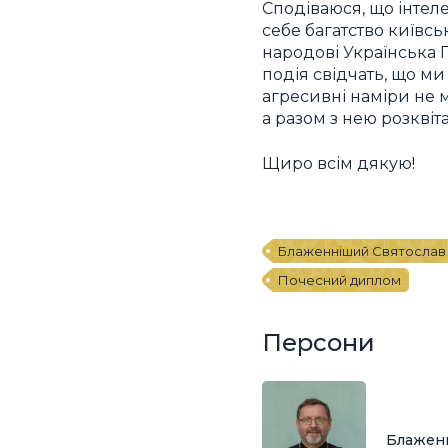
Сподіваюся, що інтел
себе багатство київсь
народові Українська 
подія свідчать, що ми
агресивні наміри не ма
а разом з нею розквіт
Щиро всім дякую!
Блаженніший Святослав
Почесний диплом
Персони
Блажен