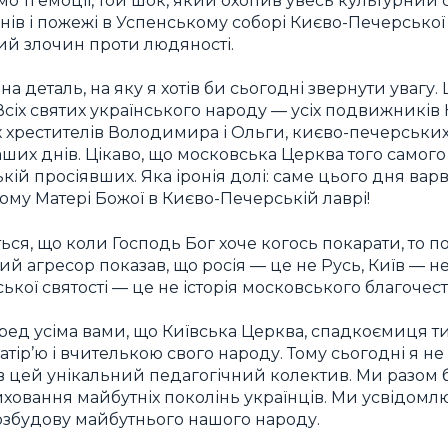
 ті емоції, той шок, який охопив увесь культурний с
ів і пожежі в Успенському соборі Києво-Печерської 
ий злочин проти людяності.
а деталь, на яку я хотів би сьогодні звернути увагу. Ц
Всіх святих українського народу — усіх подвижників 
хрестителів Володимира і Ольги, києво-печерських с
ших днів. Цікаво, що московська Церква того самого 
ській просіявших. Яка іронія долі: саме цього дня ва
ому Матері Божої в Києво-Печерській лаврі!
ться, що коли Господь Бог хоче когось покарати, то п
й агресор показав, що росія — це не Русь, Київ — не
ської святості — це не історія московського благочест
ред усіма вами, що Київська Церква, спадкоємиця т
атір’ю і вчителькою свого народу. Тому сьогодні я н
ав цей унікальний педагогічний колектив. Ми разом 
виховання майбутніх поколінь українців. Ми усвідомл
розбудову майбутнього нашого народу.