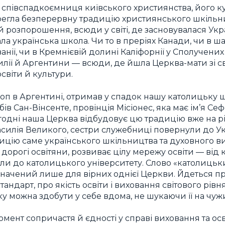
 співспадкоємниця київського християнства, його к
ерегла безперервну традицію християнського шкіль
 розпорошення, всюди у світі, де засновувалася Укр
ла українська школа. Чи то в преріях Канади, чи в ш
нії, чи в Кремнієвій долині Каліфорнії у Сполучени
зилії й Аргентини — всюди, де йшла Церква-мати зі с
світи й культури.
коп в Аргентині, отримав у спадок нашу католицьку 
ів Сан-Вінсенте, провінція Місіонес, яка має ім’я Се
годні наша Церква відбудовує цю традицію вже на р
асилія Великого, сестри служебниці повернули до У
цію саме українського шкільництва та духовного ви
 дорогі освітяни, розвиває цілу мережу освіти — від
ли до католицького університету. Слово «католицьки
начений лише для вірних однієї Церкви. Йдеться 
стандарт, про якість освіти і виховання світового рів
ку можна здобути у себе вдома, не шукаючи її на чужи
мент сопричастя й єдності у справі виховання та осві