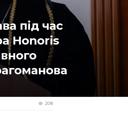
ва під час
а Honoris
авного
рагоманова
208