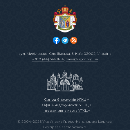
вул. Микільсько-Слобідська, 5
, Київ 02002, Україна
+380 (44) 541-11-14
,
press@ugcc.org.ua
Синод Єпископів УГКЦ
Офіційні документи УГКЦ
Інтерактивна карта УГКЦ
© 2004–2026 Українська Греко-Католицька Церква.
Всі права застережено.