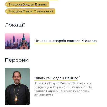
Владика Богдан Данило
Владика Павло Хомницький
Локації
Чиказька єпархія святого Миколая
Персони
Владика Богдан Данило
Єпископ Єпархії Святого Йосафата із
осідком у м. Парма (штат Огайо, США),
Голова Патріаршої комісії у справах
духовенства