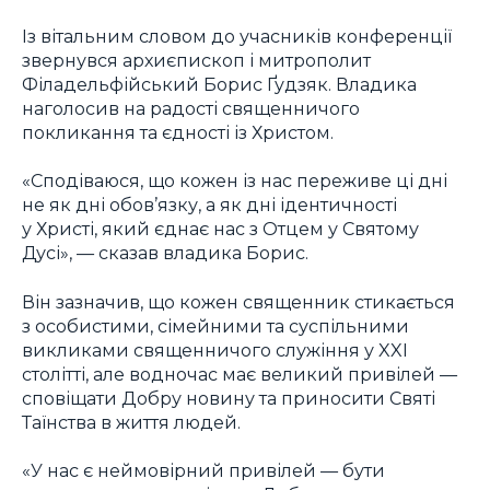
Із вітальним словом до учасників конференції
звернувся архиєпископ і митрополит
Філадельфійський Борис Ґудзяк. Владика
наголосив на радості священничого
покликання та єдності із Христом.
«Сподіваюся, що кожен із нас переживе ці дні
не як дні обов’язку, а як дні ідентичності
у Христі, який єднає нас з Отцем у Святому
Дусі», — сказав владика Борис.
Він зазначив, що кожен священник стикається
з особистими, сімейними та суспільними
викликами священничого служіння у XXI
столітті, але водночас має великий привілей —
сповіщати Добру новину та приносити Святі
Таїнства в життя людей.
«У нас є неймовірний привілей — бути