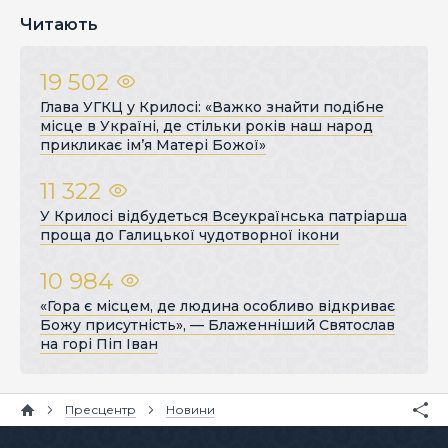
Читають
19 502
Глава УГКЦ у Крилосі: «Важко знайти подібне
місце в Україні, де стільки років наш народ
прикликає ім’я Матері Божої»
11 322
У Крилосі відбудеться Всеукраїнська патріарша
проща до Галицької чудотворної ікони
10 984
«Гора є місцем, де людина особливо відкриває
Божу присутність», — Блаженніший Святослав
на горі Піп Іван
Пресцентр
Новини