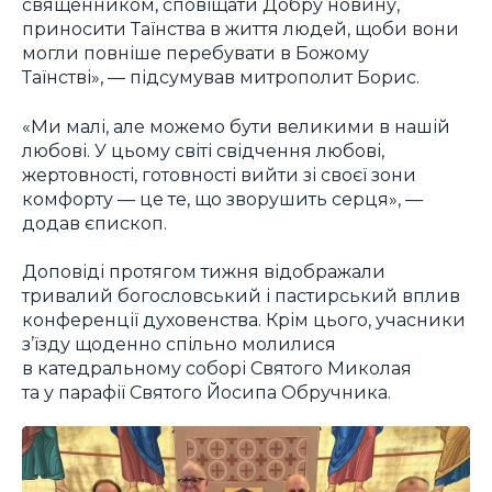
священником, сповіщати Добру новину,
приносити Таїнства в життя людей, щоби вони
могли повніше перебувати в Божому
Таїнстві», — підсумував митрополит Борис.
«Ми малі, але можемо бути великими в нашій
любові. У цьому світі свідчення любові,
жертовності, готовності вийти зі своєї зони
комфорту — це те, що зворушить серця», —
додав єпископ.
Доповіді протягом тижня відображали
тривалий богословський і пастирський вплив
конференції духовенства. Крім цього, учасники
з’їзду щоденно спільно молилися
в катедральному соборі Святого Миколая
та у парафії Святого Йосипа Обручника.