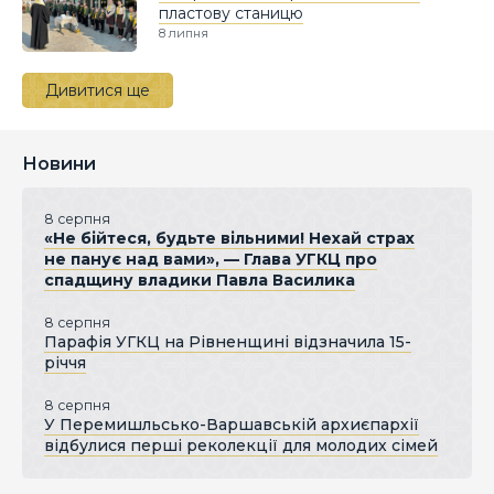
пластову станицю
8 липня
Дивитися ще
Новини
8 серпня
«Не бійтеся, будьте вільними! Нехай страх
не панує над вами», — Глава УГКЦ про
спадщину владики Павла Василика
8 серпня
Парафія УГКЦ на Рівненщині відзначила 15-
річчя
8 серпня
У Перемишльсько-Варшавській архиєпархії
відбулися перші реколекції для молодих сімей