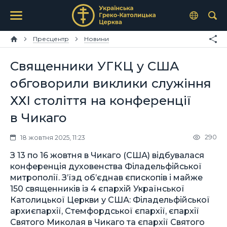
Пресцентр
Новини
Священники УГКЦ у США
обговорили виклики служіння
ХХІ століття на конференції
в Чикаго
290
18 жовтня 2025, 11:23
З 13 по 16 жовтня в Чикаго (США) відбувалася
конференція духовенства Філадельфійської
митрополії. З’їзд об’єднав єпископів і майже
150 священників із 4 єпархій Української
Католицької Церкви у США: Філадельфійської
архиєпархії, Стемфордської єпархії, єпархії
Святого Миколая в Чикаго та єпархії Святого