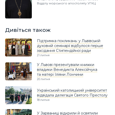
Відділу морського апостоляту УГКЦ
Дивіться також
Підтримка покликань: у Львівській
духовній семінарії відбулося перше
засідання Стипендійної ради
21 липня
У Львові презентували книжки
владики Венедикта Алексійчука
та матері Іліяни Лончини
20 липня
Український католицький університет
відвідала делегація Святого Престолу
18 липня
У Зарваниці відкрили й освятили