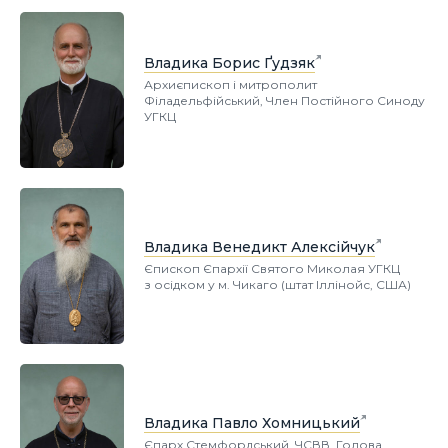
Владика Борис Ґудзяк
Архиєпископ і митрополит
Філадельфійський, Член Постійного Синоду
УГКЦ
Владика Венедикт Алексійчук
Єпископ Єпархії Святого Миколая УГКЦ
з осідком у м. Чикаго (штат Іллінойс, США)
Владика Павло Хомницький
Єпарх Стемфордський, ЧСВВ, Голова