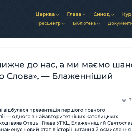
Церква
Глава
Синод
Кур
Пресцентр
Бібліотека
Документ
Про УГКЦ
Блаженніший Святослав
Синод Єпископів
Душп
Історія УГКЦ
Біографія
Архиєрейський Си
Фіна
Новини
Святе Письмо
Структура УГКЦ
Фотографії
Митрополичі Сино
Зв’яз
Анонси
Богослужіння
Майбутнє УГКЦ
Щоденні відеозвернення
Єпископи
Адмі
Публікації
Молитви
Інші 
Історії
Подкасти
лижче до нас, а ми маємо шан
Фото та відео
Архів новин (2013–2022)
о Слова», — Блаженніший
7
єві відбулася презентація першого повного
лії — одного з найавторитетніших католицьких
заході взяв Отець і Глава УГКЦ Блаженніший Святослав
знаменує новий етап в історії читання й осмислення