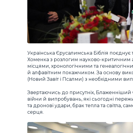
Українська Єрусалимська Біблія поєднує те
Хоменка з розлогим науково-критичним 
місцями, хронологічними та генеалогічн
й алфавітним покажчиком. За основу вик
(Новий Завіт і Псалми) з необхідними в
Звертаючись до присутніх, Блаженніший Св
війни й випробувань, які сьогодні пережи
та дронові удари, брак тепла та світла, са
серця.