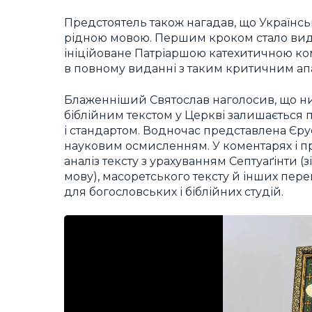
Предстоятель також нагадав, що Українс
рідною мовою. Першим кроком стало видан
ініційоване Патріаршою катехитичною ком
в повному виданні з таким критичним апа
Блаженніший Святослав наголосив, що 
біблійним текстом у Церкві залишається п
і стандартом. Водночас представлена Єр
науковим осмисленням. У коментарях і пр
аналіз тексту з урахуванням Септуаґінти 
мову), масоретського тексту й інших пер
для богословських і біблійних студій.