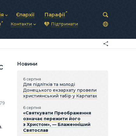
ія
Єпархії
Парафії
и
Контакти
Підтримати
астирська рада
нод
нсово-господарська діяльність
Загальна інформація
ди
ки та комунікації
Глава УГКЦ
ністративні питання
Синоди Єпископів
підрозділи
Трибунал
Патріарша курія
Новини
с
Єпархії та екзархати
6 серпня
Для підлітків та молоді
Донецького екзархату провели
християнський табір у Карпатах
79
6 серпня
«Святкувати Преображення
означає пережити його
з Христом», — Блаженніший
.
Святослав