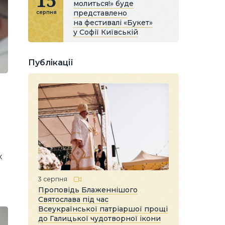
15
молиться!» буде
представлено
серпня
на фестивалі «Букет»
у Софії Київській
Публікації
х
3 серпня
Проповідь Блаженнішого
Святослава під час
Всеукраїнської патріаршої прощі
до Галицької чудотворної ікони