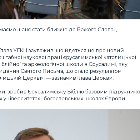
 маємо шанс стати ближче до Божого Слова», —
Глава УГКЦ зауважив, що йдеться не про новий
асштабної наукової праці єрусалимської католицької
блійної та археологічної школи в Єрусалимі, яку
идання Святого Письма, що стало результатом
олицькій Церкві», — зазначив Глава Церкви.
ами, зробив Єрусалимську Біблію базовим підручник
 університетах і богословських школах Європи.