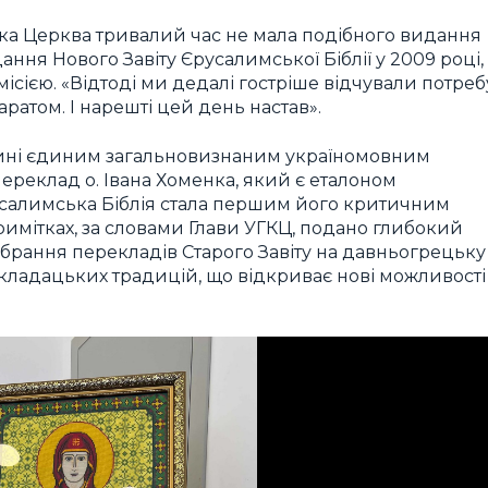
ька Церква тривалий час не мала подібного видання
ня Нового Завіту Єрусалимської Біблії у 2009 році,
ісією. «Відтоді ми дедалі гостріше відчували потреб
ратом. І нарешті цей день настав».
нині єдиним загальновизнаним україномовним
ереклад о. Івана Хоменка, який є еталоном
усалимська Біблія стала першим його критичним
имітках, за словами Глави УГКЦ, подано глибокий
(зібрання перекладів Старого Завіту на давньогрецьку
екладацьких традицій, що відкриває нові можливості