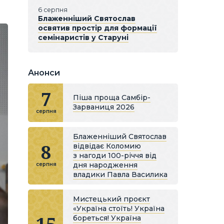
6 серпня
Блаженніший Святослав
освятив простір для формації
семінаристів у Старуні
Анонси
7
Піша проща Самбір-
Зарваниця 2026
серпня
Блаженніший Святослав
8
відвідає Коломию
з нагоди 100-річчя від
дня народження
серпня
владики Павла Василика
Мистецький проєкт
«Україна стоїть! Україна
бореться! Україна