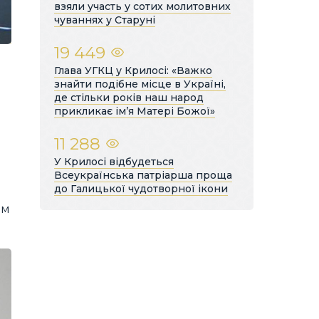
взяли участь у сотих молитовних
чуваннях у Старуні
19 449
Глава УГКЦ у Крилосі: «Важко
знайти подібне місце в Україні,
де стільки років наш народ
прикликає ім’я Матері Божої»
11 288
У Крилосі відбудеться
Всеукраїнська патріарша проща
до Галицької чудотворної ікони
ом