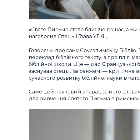
«Святе Письмо стало ближче до нас, а ми
наголосив Отець і Глава УГКЦ.
Говорячи про саму Єрусалимську Біблію, 
переклад біблійного тексту, а про плід м
біблійної школи. «Це — дар Французької бі
заснував отець Лагранжем, — критичне в
сучасного розвитку біблійної науки в Кат
Саме цей науковий апарат, за його слов
для вивчення Святого Письма в римських