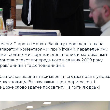
ксти Старого і Нового Завітів у перекладі о. Івана
апаратом: коментарями, примітками, паралельними
ими таблицями, картами, довідковими матеріалами
ористано текст попереднього видання 2009 року
иправленнями та доповненнями.
ятослав відзначив символічність цієї події в умова
ває столиця. Він зауважив, що, попри ракетні
ме Боже слово здатне просвітити і зігріти людські