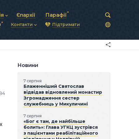
ія
Єпархії
Парафії
и
Контакти
Підтримати
астирська рада
нод
нсово-господарська діяльність
Загальна інформація
ди
ки та комунікації
Глава УГКЦ
ністративні питання
Синоди Єпископів
підрозділи
Трибунал
Патріарша курія
Новини
Єпархії та екзархати
7 серпня
Блаженніший Святослав
відвідав відновлений монастир
684
Згромадження сестер
служебниць у Микуличині
7 серпня
«Бог є там, де найбільше
х
болить»: Глава УГКЦ зустрівся
з пацієнтами реабілітаційного