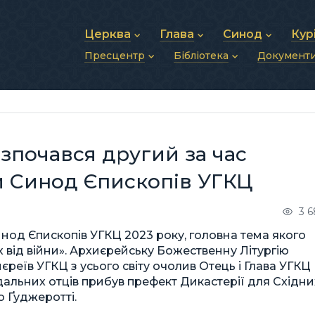
Церква
Глава
Синод
Кур
Пресцентр
Бібліотека
Документ
Про УГКЦ
Блаженніший Святослав
Синод Єпископів
Душп
Історія УГКЦ
Біографія
Архиєрейський Си
Фіна
Новини
Святе Письмо
Структура УГКЦ
Фотографії
Митрополичі Сино
Зв’яз
Анонси
Богослужіння
Майбутнє УГКЦ
Щоденні відеозвернення
Єпископи
Адмі
Публікації
Молитви
Інші 
Історії
Подкасти
озпочався другий за час
Фото та відео
Архів новин (2013–2022)
и Синод Єпископів УГКЦ
3 
инод Єпископів УГКЦ 2023 року, головна тема якого
від війни». Архиєрейську Божественну Літургію
хиєреїв УГКЦ з усього світу очолив Отець і Глава УГКЦ
альних отців прибув префект Дикастерії для Східни
 Ґуджеротті.