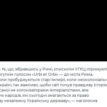
 те, що, зібравшись у Римі, єпископи УГКЦ отримуют
тнім голосом «Urbi et Orbi» — до міста Рима,
 коли пробуджуються старі імперії, коли неоколоніаль
раїні, так важливо, щоби світ почув правдиву історі
исаної не колонізаторами-імперіалістами, але
 народів, які сьогодні змагаються за право
иву незалежну Українську державу», — наголосив