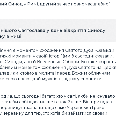
ий Синод у Римі, другий за час повномасштабної
нішого Святослава у день відкриття Синоду
ку в Римі
іяння є моментом сходження Святого Духа: «Завжди,
жкі моменти у своїй історії (ми б сьогодні сказали,
і Синоди, а то й Вселенські Собори. Бо таке зібранн
собливим моментом сходження Духа Святого на Церк
владики, стоїмо в молитві перед Божим обличчям
ам свою волю і дай мужність, відвагу сповнити
ив, що сьогодні багато хто у світі, якби не існувало
, жив би собі щасливіше і спокійніше. Він пригадав
черевику» і зазначив, що саме Українська Греко-
черевику для тих, хто хотів би займатися своїми