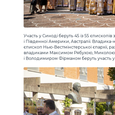
Участь у Синоді беруть 45 із 55 єпископів 
і Південної Америки, Австралії. Владик
єпископ Нью-Вестмінстерської єпархії, р
владиками Максимом Рябухою, Миколою 
і Володимиром Фірманом беруть участь у 