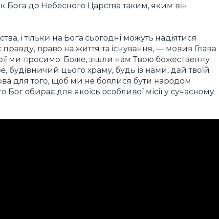
 Бога до Небесного Царства таким, яким він
ва, і тільки на Бога сьогодні можуть надіятися
є правду, право на життя та існування, — мовив Глава
офії ми просимо: Боже, зішли нам Твою божественну
, будівничий цього храму, будь із нами, дай твоїй
слова для того, щоб ми не боялися бути народом
о Бог обирає для якоїсь особливої місії у сучасному