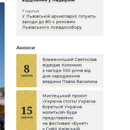
відділення у Надвірній
7 серпня
У Львівській архиєпархії готують
заходи до 80-х роковин
Львівського псевдособору
Анонси
Блаженніший Святослав
8
відвідає Коломию
з нагоди 100-річчя від
дня народження
серпня
владики Павла Василика
Мистецький проєкт
«Україна стоїть! Україна
15
бореться! Україна
молиться!» буде
представлено
серпня
на фестивалі «Букет»
у Софії Київській