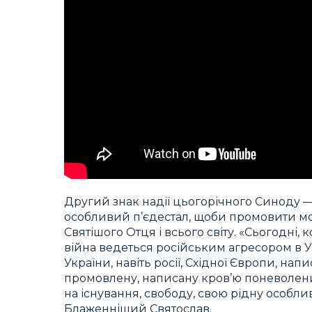
Другий знак надії цьогорічного Синоду —
особливий п’єдестал, щоби промовити могу
Святішого Отця і всього світу. «Сьогодні,
війна ведеться російським агресором в Ук
України, навіть росії, Східної Європи, нап
промовлену, написану кров’ю поневолених
на існування, свободу, свою рідну особл
Блаженніший Святослав.