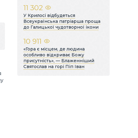
11 302
У Крилосі відбудеться
Всеукраїнська патріарша проща
до Галицької чудотворної ікони
10 911
«Гора є місцем, де людина
особливо відкриває Божу
присутність», — Блаженніший
Святослав на горі Піп Іван
я
ву