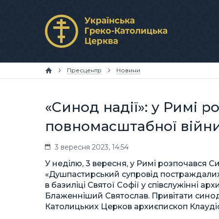
Пресцентр
Новини
«Синод надії»: у Римі р
повномасштабної війн
3 вересня 2023, 14:54
У неділю, 3 вересня, у Римі розпочався С
«Душпастирський супровід постраждалих 
в базиліці Святої Софії у співслужінні ар
Блаженніший Святослав. Привітати синод
Католицьких Церков архиєпископ Клаудіо