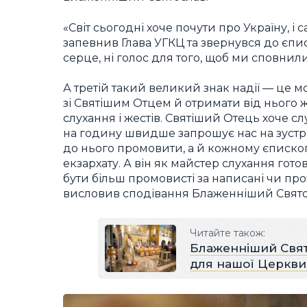
«Світ сьогодні хоче почути про Україну, і 
запевнив Глава УГКЦ та звернувся до єпи
серце, ні голос для того, щоб ми сповнили
А третій такий великий знак надії — це 
зі Святішим Отцем й отримати від нього ж
слухання і жестів. Святіший Отець хоче с
на годину швидше запрошує нас на зустрі
до нього промовити, а й кожному єпископов
екзархату. А він як майстер слухання гото
бути більш промовисті за написані чи про
висловив сподівання Блаженніший Свято
Читайте також:
Блаженніший Свят
для нашої Церкви