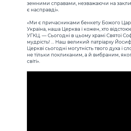
земними справами, незважаючи на заклик
є насправді».
«Ми є причасниками бенкету Божого Царст
Україна, наша Церква і кожен, хто відстою
УГКЦ. — Сьогодні в цьому храмі Святої С
мудрість! … Наш великий патріарху Йосифе
Церкві сьогодні могутність твого духа і 
не тільки покликаним, а й вибраним, яког
світі».