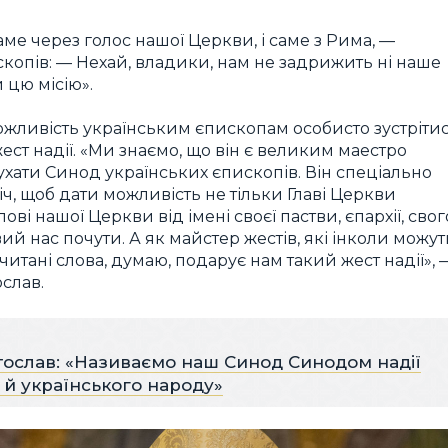
саме через голос нашої Церкви, і саме з Рима, —
скопів: — Нехай, владики, нам не задрижить ні наше
 цю місію».
можливість українським єпископам особисто зустріти
ест надії. «Ми знаємо, що він є великим маестро
лухати Синод українських єпископів. Він спеціально
ч, щоб дати можливість не тільки Главі Церкви
і нашої Церкви від імені своєї пастви, єпархії, свог
вий нас почути. А як майстер жестів, які інколи можут
читані слова, думаю, подарує нам такий жест надії», 
слав.
ослав: «Називаємо наш Синод Синодом надії
 й українського народу»