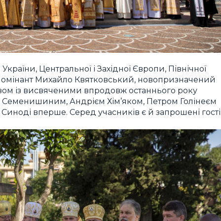
з України, Центральної і Західної Європи, Північної
а-номінант Михайло Квятковський, новопризначений
азом із висвяченими впродовж останнього року
Семенишиним, Андрієм Хім’яком, Петром Голінеєм
Синоді вперше. Серед учасників є й запрошені гості