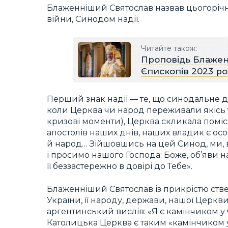
Блаженніший Святослав назвав цьогорічн
війни, Синодом надії.
Читайте також:
Проповідь Блажен
Єпископів 2023 ро
Перший знак надії — те, що синодальне д
коли Церква чи народ переживали якісь тя
кризові моменти), Церква скликала помісн
апостолів наших днів, наших владик є о
й народ… Зійшовшись на цей Синод, ми, 
і просимо нашого Господа: Боже, об’яви н
її беззастережно в довірі до Тебе».
Блаженніший Святослав із прикрістю стверд
України, її народу, держави, нашої Церкви
аргентинський вислів: «Я є камінчиком у 
Католицька Церква є таким «камінчиком у 