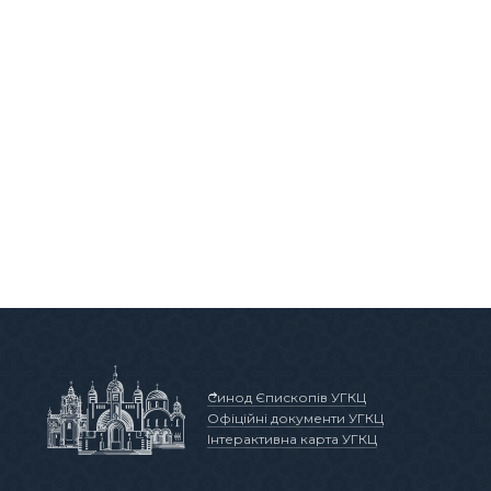
Синод Єпископів УГКЦ
Офіційні документи УГКЦ
Інтерактивна карта УГКЦ