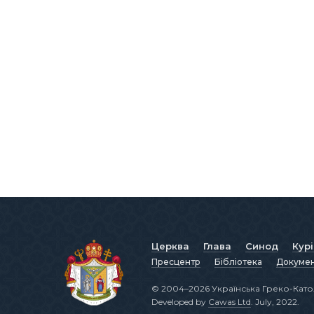
Церква
Глава
Синод
Кур
Пресцентр
Бібліотека
Докуме
© 2004–2026 Українська Греко-Като
Developed by
Cawas Ltd
. July, 2022.