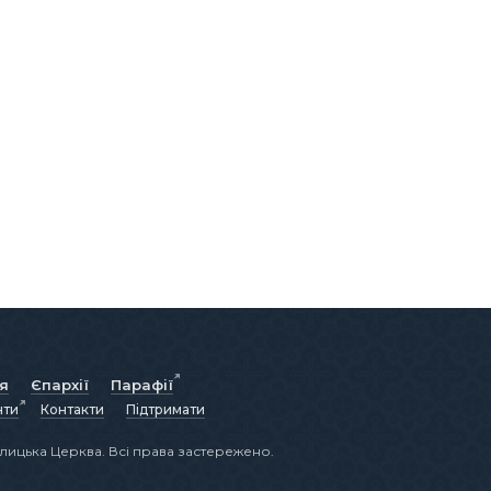
ія
Єпархії
Парафії
нти
Контакти
Підтримати
лицька Церква. Всі права застережено.