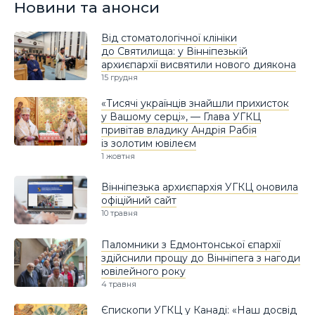
Новини та анонси
Від стоматологічної клініки
до Святилища: у Вінніпезькій
архиєпархії висвятили нового диякона
15 грудня
«Тисячі українців знайшли прихисток
у Вашому серці», — Глава УГКЦ
привітав владику Андрія Рабія
із золотим ювілеєм
1 жовтня
Вінніпезька архиєпархія УГКЦ оновила
офіційний сайт
10 травня
Паломники з Едмонтонської єпархії
здійснили прощу до Вінніпега з нагоди
ювілейного року
4 травня
Єпископи УГКЦ у Канаді: «Наш досвід