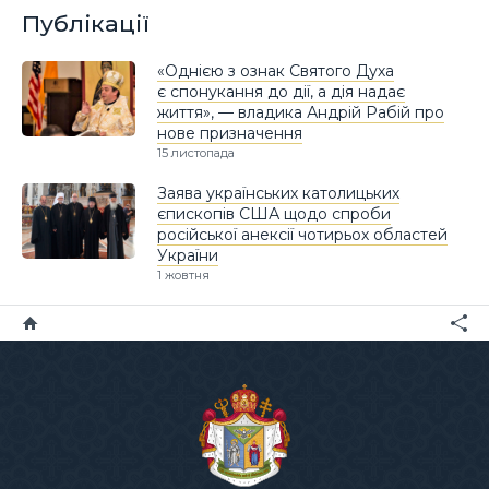
Публікації
«Однією з ознак Святого Духа
є спонукання до дії, а дія надає
життя», — владика Андрій Рабій про
нове призначення
15 листопада
Заява українських католицьких
єпископів США щодо спроби
російської анексії чотирьох областей
України
1 жовтня