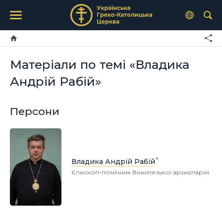
Матеріали по темі «Владика
Андрій Рабій»
Персони
Владика Андрій Рабій
Єпископ-помічник Вінніпезької архиєпархії