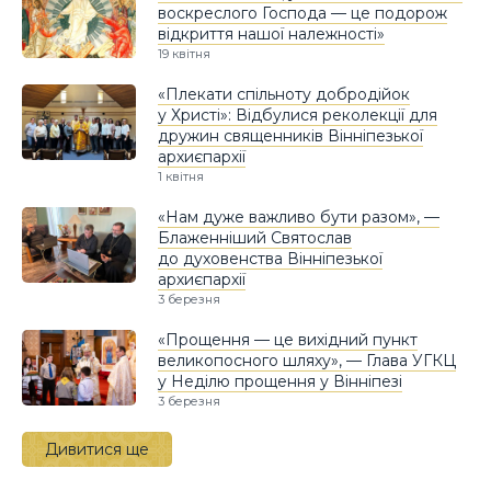
воскреслого Господа — це подорож
відкриття нашої належності»
19 квітня
«Плекати спільноту добродійок
у Христі»: Відбулися реколекції для
дружин священників Вінніпезької
архиєпархії
1 квітня
«Нам дуже важливо бути разом», —
Блаженніший Святослав
до духовенства Вінніпезької
архиєпархії
3 березня
«Прощення — це вихідний пункт
великопосного шляху», — Глава УГКЦ
у Неділю прощення у Вінніпезі
3 березня
Дивитися ще