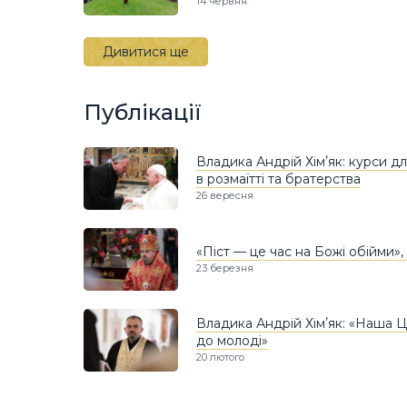
14 червня
Дивитися ще
Публікації
Владика Андрій Хімʼяк: курси д
в розмаїтті та братерства
26 вересня
«Піст — це час на Божі обійми»,
23 березня
Владика Андрій Хімʼяк: «Наша 
до молоді»
20 лютого