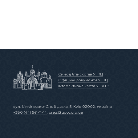
Синод Єпископів УГКЦ
Офіційні документи УГКЦ
Інтерактивна карта УГКЦ
вул. Микільсько-Слобідська, 5
, Київ 02002, Україна
+380 (44) 541-11-14
,
press@ugcc.org.ua