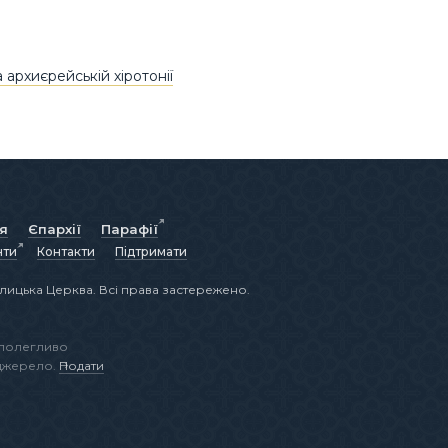
 архиєрейській хіротонії
ія
Єпархії
Парафії
нти
Контакти
Підтримати
лицька Церква. Всі права застережено.
аполегливо
 джерело.
Подати