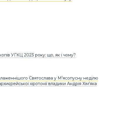
опів УГКЦ 2023 року: що, як і чому?
лаженнішого Святослава у М’ясопусну неділю
архиєрейської хіротонії владики Андрія Хім’яка