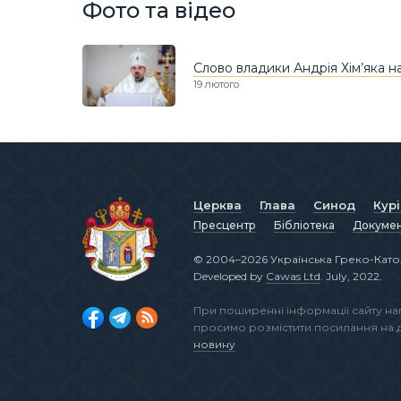
Фото та відео
Слово владики Андрія Хім’яка на
19 лютого
Церква
Глава
Синод
Кур
Пресцентр
Бібліотека
Докуме
© 2004–2026 Українська Греко-Като
Developed by
Cawas Ltd
. July, 2022.
При поширенні інформації сайту н
просимо розмістити посилання на
новину