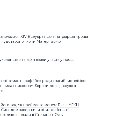
озпочалася XIV Всеукраїнська патріарша проща
ї чудотворної ікони Матері Божої
ховенство та вірні взяли участь у прощі
кві немає парафії без родин загиблих воїнів»:
авила єпископам Європи досвід служіння
ни
його так, як приймаєте мене»: Глава УГКЦ
м Синодом завершили візит до Іспанії —
 подякою владиці Степанові Сусу