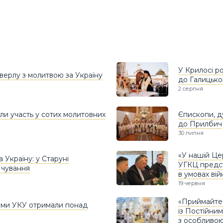
У Крилосі р
верлу з молитвою за Україну
до Галицько
2 серпня
яли участь у сотих молитовних
Єпископи, ду
до Прилбич
30 липня
«У нашій Цер
 Україну: у Старуні
УГКЦ предст
і чування
в умовах вій
19 червня
«Приймайте 
ломи УКУ отримали понад
із Постійни
з особливою