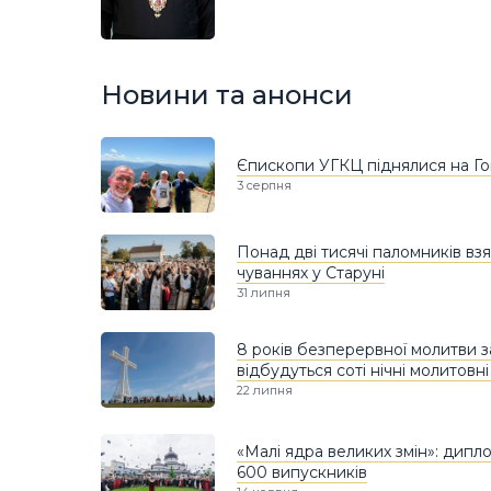
Новини та анонси
Єпископи УГКЦ піднялися на Го
3 серпня
Понад дві тисячі паломників вз
чуваннях у Старуні
31 липня
8 років безперервної молитви за
відбудуться соті нічні молитовн
22 липня
«Малі ядра великих змін»: дип
600 випускників