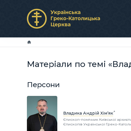
Матеріали по темі «Вла
Персони
Владика Андрій Хім’як
Єпископ-помічник Київської архиєп
Єпископів Української Греко-Катол