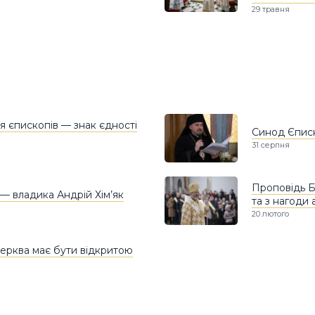
29 травня
ля єпископів — знак єдності
Синод Єписк
31 серпня
Проповідь Б
 — владика Андрій Хім’як
та з нагоди 
20 лютого
Церква має бути відкритою