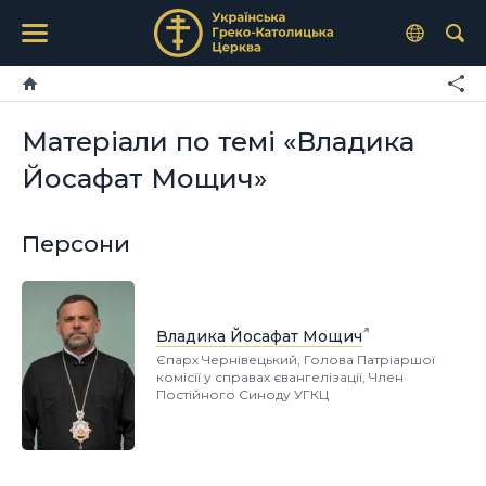
Матеріали по темі «Владика
Йосафат Мощич»
Персони
Владика Йосафат Мощич
Єпарх Чернівецький, Голова Патріаршої
комісії у справах євангелізації, Член
Постійного Синоду УГКЦ