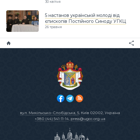
30 квітня
5 настанов українській молоді від
єпископів Постійного Синоду УГКЦ
26 травня
вул. Микільсько-Слобідська, 5
, Київ 02002, Україна
+380 (44) 541-11-14
,
press@ugcc.org.ua