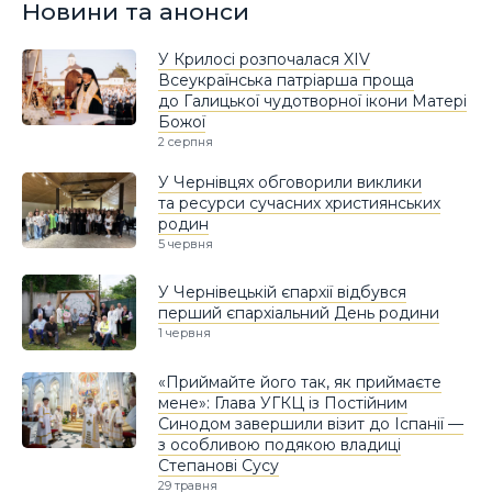
Новини та анонси
У Крилосі розпочалася XIV
Всеукраїнська патріарша проща
до Галицької чудотворної ікони Матері
Божої
2 серпня
У Чернівцях обговорили виклики
та ресурси сучасних християнських
родин
5 червня
У Чернівецькій єпархії відбувся
перший єпархіальний День родини
1 червня
«Приймайте його так, як приймаєте
мене»: Глава УГКЦ із Постійним
Синодом завершили візит до Іспанії —
з особливою подякою владиці
Степанові Сусу
29 травня