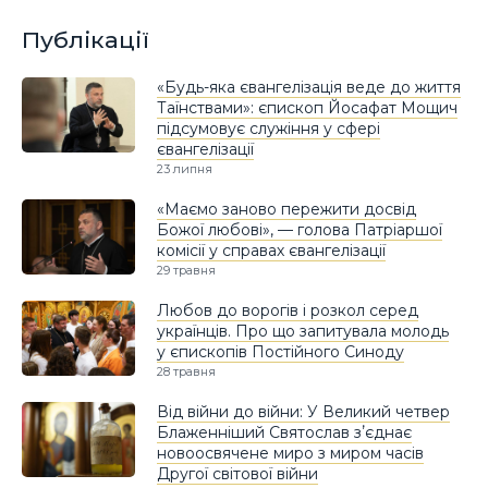
Публікації
«Будь-яка євангелізація веде до життя
Таїнствами»: єпископ Йосафат Мощич
підсумовує служіння у сфері
євангелізації
23 липня
«Маємо заново пережити досвід
Божої любові», — голова Патріаршої
комісії у справах євангелізації
29 травня
Любов до ворогів і розкол серед
українців. Про що запитувала молодь
у єпископів Постійного Синоду
28 травня
Від війни до війни: У Великий четвер
Блаженніший Святослав зʼєднає
новоосвячене миро з миром часів
Другої світової війни