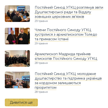
Постійний Синод УГКЦ розглянув звіти
Душпастирської ради та Відділу
зовнішніх церковних зв’язків
29 травня
Члени Постійного Синоду УГКЦ
зустрілися з архиєпископом Толедо
та примасом Іспанії
29 травня
Архиєпископ Мадрида прийняв
єпископів Постійного Синоду УГКЦ
28 травня
Постійний Синод УГКЦ: молодіжне
душпастирство та підтримка українців
за кордоном залишаються
пріоритетом
28 травня
Дивитися ще