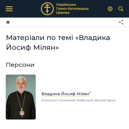
Матеріали по темі «Владика
Йосиф Мілян»
Персони
Владика Йосиф Мілян
Єпископ-помічник Київської архиєпархії