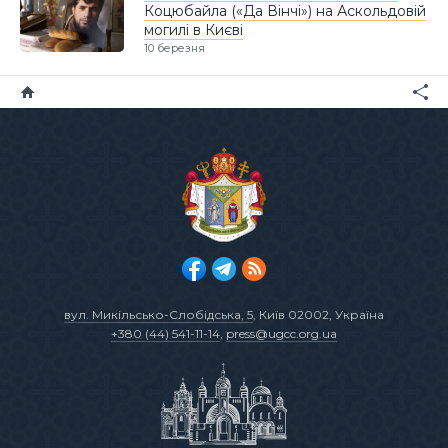
Коцюбайла («Да Вінчі») на Аскольдовій
могилі в Києві
10 березня
вул. Микільсько-Слобідська, 5
, Київ 02002, Україна
+380 (44) 541-11-14
,
press@ugcc.org.ua