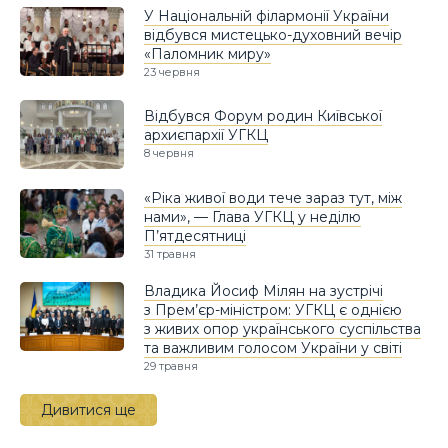
У Національній філармонії України
відбувся мистецько-духовний вечір
«Паломник миру»
23 червня
Відбувся Форум родин Київської
архиєпархії УГКЦ
8 червня
«Ріка живої води тече зараз тут, між
нами», — Глава УГКЦ у неділю
П’ятдесятниці
31 травня
Владика Йосиф Мілян на зустрічі
з Прем’єр-міністром: УГКЦ є однією
з живих опор українського суспільства
та важливим голосом України у світі
29 травня
Дивитися ще