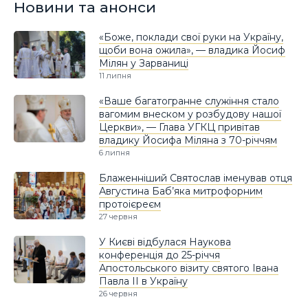
Новини та анонси
«Боже, поклади свої руки на Україну,
щоби вона ожила», — владика Йосиф
Мілян у Зарваниці
11 липня
«Ваше багатогранне служіння стало
вагомим внеском у розбудову нашої
Церкви», — Глава УГКЦ привітав
владику Йосифа Міляна з 70-річчям
6 липня
Блаженніший Святослав іменував отця
Августина Баб’яка митрофорним
протоієреєм
27 червня
У Києві відбулася Наукова
конференція до 25-річчя
Апостольського візиту святого Івана
Павла ІІ в Україну
26 червня