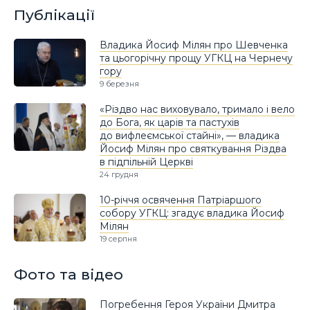
Публікації
Владика Йосиф Мілян про Шевченка
та цьогорічну прощу УГКЦ на Чернечу
гору
9 березня
«Різдво нас виховувало, тримало і вело
до Бога, як царів та пастухів
до вифлеємської стайні», — владика
Йосиф Мілян про святкування Різдва
в підпільній Церкві
24 грудня
10-річчя освячення Патріаршого
собору УГКЦ: згадує владика Йосиф
Мілян
19 серпня
Фото та відео
Погребення Героя України Дмитра