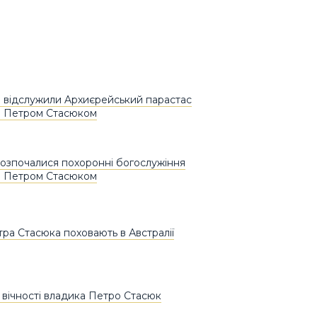
 відслужили Aрхиєрейський парастас
ю Петром Стасюком
 розпочалися похоронні богослужіння
ю Петром Стасюком
ра Стасюка поховають в Австралії
 вічності владика Петро Стасюк