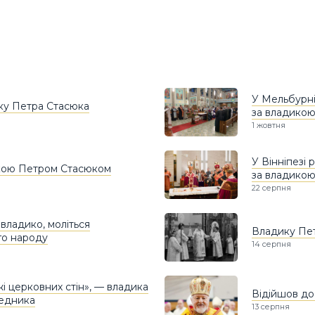
У Мельбурні
ку Петра Стасюка
за владико
1 жовтня
У Вінніпезі
икою Петром Стасюком
за владико
22 серпня
 владико, моліться
Владику Пет
го народу
14 серпня
і церковних стін», — владика
Відійшов до
редника
13 серпня