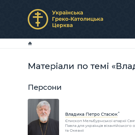
Матеріали по темі «Вл
Персони
Владика Петро Стасюк
Єпископ Мельбурнської єпархії Свят
Павла для українців візантійського о
та Океанії