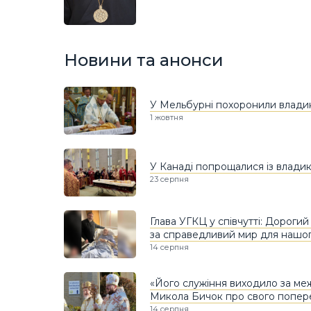
Новини та анонси
У Мельбурні похоронили влади
1 жовтня
У Канаді попрощалися із влад
23 серпня
Глава УГКЦ у співчутті: Дорогий
за справедливий мир для нашо
14 серпня
«Його служіння виходило за меж
Микола Бичок про свого попе
14 серпня