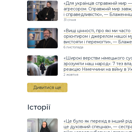
«Для українців справжній мир 
агресором. Справжній мир завж
і справедливістю», — Блаженні
31 січня
«Вищі цінності, про які ми часто
орієнтиром і джерелом нашої му
вистояти і перемогти», — Блаж
6 листопада
«Широкі верстви німецького су
зрозуміти наш народ»: 7 тез в
реакцію Німеччини на війну в Ук
2 жовтня
Дивитися ще
Історії
«Це було як перехід в інший рід
це духовний спецназ», — сестра