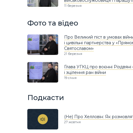
військовослужбовиця і парашут
11 березня
Фото та відео
Про Великий піст в умовах війн
і цивільні партнерства у «Прям
Святославом»
21 березня
Глава УГКЦ про воєнні Різдвяні 
і зцілення ран війни
19 січня
Подкасти
(Не) Про Хелловін: Як розмовл
27 жовтня