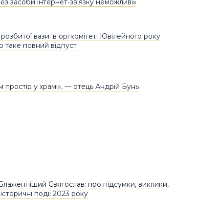
рез засоби інтернет-зв’язку неможливі»
розбитої вази: в оргкомітеті Ювілейного року
о таке повний відпуст
 простір у храмі», — отець Андрій Бунь
Блаженніший Святослав: про підсумки, виклики,
історичні події 2023 року