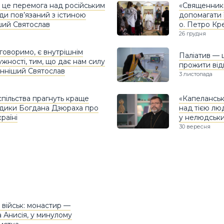
— це перемога над російським
«Священники
ди пов’язаний з істиною
допомагати ї
ший Святослав
о. Петро Кр
26 грудня
 говоримо, є внутрішнім
Паліатив — 
жності, тим, що дає нам силу
прожити від
енніший Святослав
3 листопада
спільства прагнуть краще
«Капеланське
ладики Богдана Дзюраха про
над тією люд
раїні
у нелюдськи
30 вересня
 військ: монастир —
 Анисія, у минулому