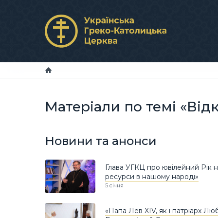
Матеріали по темі «Від
Новини та анонси
Глава УГКЦ про ювілейний Рік на
ресурси в нашому народі»
5 січня
«Папа Лев XIV, як і патріарх Л