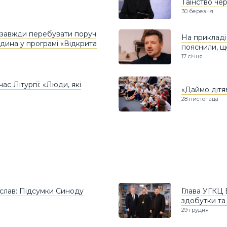
Таїнство че
30 березня
 завжди перебувати поруч
На прикладі 
дина у програмі «Відкрита
пояснили, щ
17 січня
ас Літургії: «Люди, які
«Даймо дітям
28 листопада
слав: Підсумки Синоду
Глава УГКЦ 
здобутки та 
29 грудня