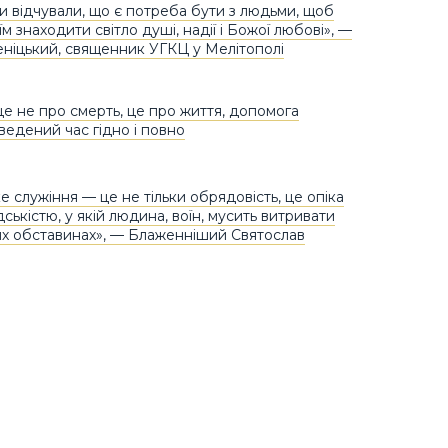
 відчували, що є потреба бути з людьми, щоб
м знаходити світло душі, надії і Божої любові», —
еніцький, священник УГКЦ у Мелітополі
це не про смерть, це про життя, допомога
ведений час гідно і повно
 служіння — це не тільки обрядовість, це опіка
ськістю, у якій людина, воїн, мусить витривати
х обставинах», — Блаженніший Святослав