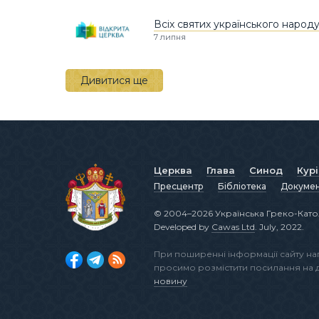
Всіх святих українського народ
7 липня
Дивитися ще
Церква
Глава
Синод
Кур
Пресцентр
Бібліотека
Докуме
© 2004–2026 Українська Греко-Като
Developed by
Cawas Ltd
. July, 2022.
При поширенні інформації сайту н
просимо розмістити посилання на
новину