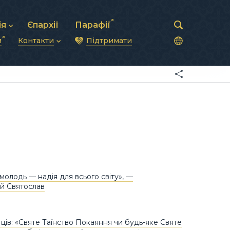
ія
Єпархії
Парафії
и
Контакти
Підтримати
астирська рада
нод
нсово-господарська діяльність
Загальна інформація
ди
ки та комунікації
Глава УГКЦ
ністративні питання
Синоди Єпископів
підрозділи
Трибунал
Патріарша курія
Єпархії та екзархати
молодь — надія для всього світу», —
й Святослав
Яців: «Святе Таїнство Покаяння чи будь-яке Святе