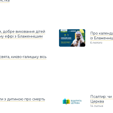
истка
и, добре виховання дітей
Про календа
ому ефірі з Блаженнішим
із Блаженні
6 лютого
свята, києво-галицьку вісь
Псалтир: чи
яти з дитиною про смерть
Церква
14 липня