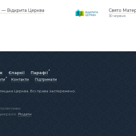
у — Відкрита Церква
Свято Матер
30 червня
ія
Єпархії
Парафії
нти
Контакти
Підтримати
лицька Церква. Всі права застережено.
аполегливо
 джерело.
Подати