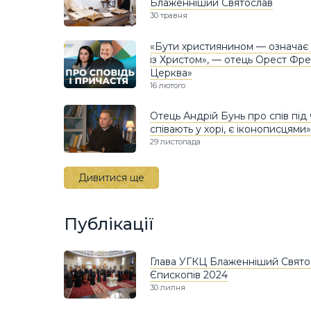
Блаженніший Святослав
30 травня
«Бути християнином — означає
із Христом», — отець Орест Фре
Церква»
16 лютого
Отець Андрій Бунь про спів під ч
співають у хорі, є іконописцями»
29 листопада
Дивитися ще
Публікації
Глава УГКЦ Блаженніший Свято
Єпископів 2024
30 липня