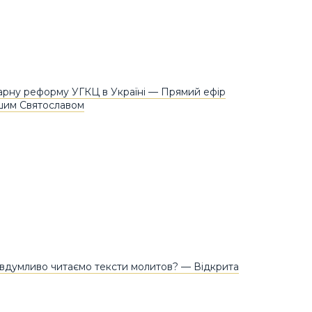
рну реформу УГКЦ в Україні — Прямий ефір
шим Святославом
 вдумливо читаємо тексти молитов? — Відкрита