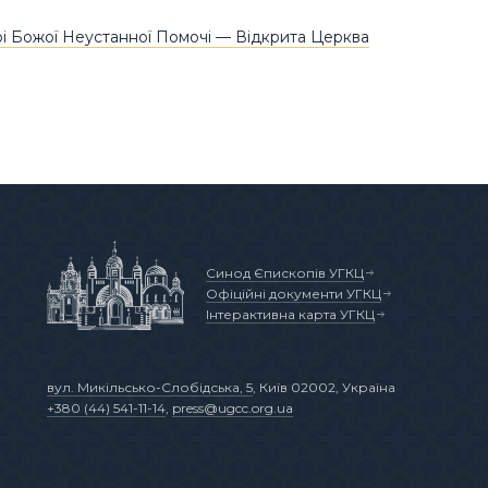
і Божої Неустанної Помочі — Відкрита Церква
Синод Єпископів УГКЦ
Офіційні документи УГКЦ
Інтерактивна карта УГКЦ
вул. Микільсько-Слобідська, 5
, Київ 02002, Україна
+380 (44) 541-11-14
,
press@ugcc.org.ua