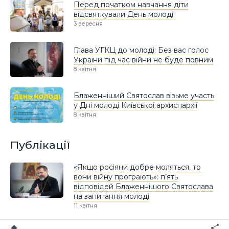
Перед початком навчання діти
відсвяткували День молоді
3 вересня
Глава УГКЦ до молоді: Без вас голос
України під час війни не буде повним
8 квітня
Блаженніший Святослав візьме участь
у Дні молоді Київської архиєпархії
8 квітня
Публікації
«Якщо росіяни добре моляться, то
вони війну програють»: п’ять
відповідей Блаженнішого Святослава
на запитання молоді
11 квітня