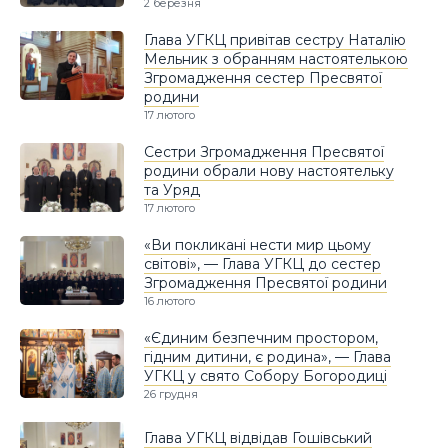
2 березня
Глава УГКЦ привітав сестру Наталію
Мельник з обранням настоятелькою
Згромадження сестер Пресвятої
родини
17 лютого
Сестри Згромадження Пресвятої
родини обрали нову настоятельку
та Уряд
17 лютого
«Ви покликані нести мир цьому
світові», — Глава УГКЦ до сестер
Згромадження Пресвятої родини
16 лютого
«Єдиним безпечним простором,
гідним дитини, є родина», — Глава
УГКЦ у свято Собору Богородиці
26 грудня
Глава УГКЦ відвідав Гошівський