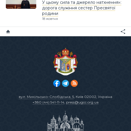
У цьому сила та джерело натхнення»:
дорога служіння сестер Пресвятої
родини
18 жовтня
вул. Микільсько-Слобідська, 5
, Київ 02002, Україна
+380 (44) 541-11-14
,
press@ugcc.org.ua