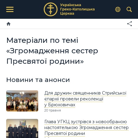
Матеріали по темі
«Згромадження сестер
Пресвятої родини»
Новини та анонси
Для дружин священників Стрийської
єпархії провели реколекції
у Брюховичах
20 травня
Глава УГКЦ зустрівся з новообраною
настоятелькою Згромадження сестер
Пресвятої родини