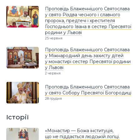
Проповідь Блаженнішого Святослава
у свято Різдва чесного і славного
пророка, предтечі і хрестителя
Господнього Івана в сестер Пресвятої
родини у Львові
25 червня
Проповідь Блаженнішого Святослава
у Міжнародний день захисту дітей
у монастирі сестер Пресвятої родини
у Львові
2 червня
Проповідь Блаженнішого Святослава
у свято Собору Пресвятої Богородиці
28 грудня
Історії
«Монастир — Божа інституція,
що не піддається людській логіці.