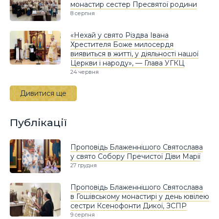
монастир сестер Пресвятої родини
8 серпня
«Нехай у свято Різдва Івана
Хрестителя Боже милосердя
виявиться в житті, у діяльності нашої
Церкви і народу», — Глава УГКЦ
24 червня
Дивитися ще
Публікації
Проповідь Блаженнішого Святослава
у свято Собору Пречистої Діви Марії
27 грудня
Проповідь Блаженнішого Святослава
в Гошівському монастирі у день ювілею
сестри Ксенофонти Дикої, ЗСПР
9 серпня