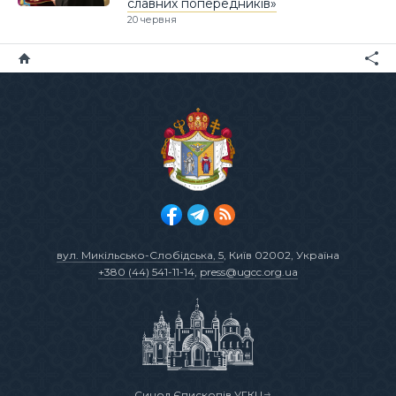
славних попередників»
20 червня
вул. Микільсько-Слобідська, 5
, Київ 02002, Україна
+380 (44) 541-11-14
,
press@ugcc.org.ua
Синод Єпископів УГКЦ