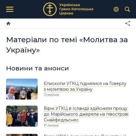
Матеріали по темі «Молитва за
Україну»
Новини та анонси
Єпископи УГКЦ піднялися на Говерлу
з молитвою за Україну
3 серпня
Вірні УГКЦ в Ісландії здійснили прощу
до Марійського джерела на півострові
Снайфедльснес
17 липня