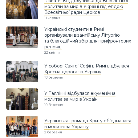
Глава УГКЦ долучився до Всесвітньої
молитви за мир в Україні під егідою
Всесвітньої ради Церков
11 червня
Українські студенти в Римі
організували візантійську Літургію
та благодійний збір для прифронтових
регіонів
22 квітня
У соборі Святої Софії в Римі відбулася
Хресна дорога за Україну
18 березня
У Таллінні відбулася екуменічна
молитва за мир в Україні
10 березня
Українська громада Криту об’єдналася
в молитві за Україну
2 березня