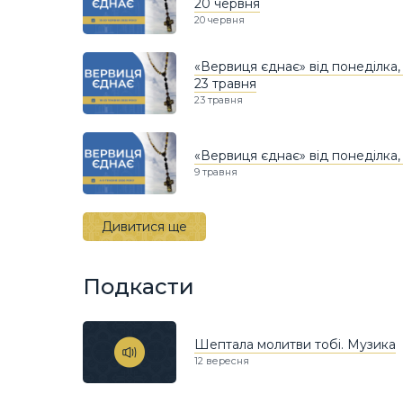
20 червня
20 червня
«Вервиця єднає» від понеділка, 
23 травня
23 травня
«Вервиця єднає» від понеділка, 
9 травня
Дивитися ще
Подкасти
Шептала молитви тобі. Музика
12 вересня