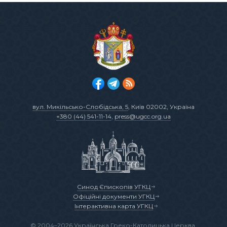
вул. Микільсько-Слобідська, 5
, Київ 02002, Україна
+380 (44) 541-11-14
,
press@ugcc.org.ua
Синод Єпископів УГКЦ
Офіційні документи УГКЦ
Інтерактивна карта УГКЦ
© 2004–2026 Українська Греко-Католицька Церква.