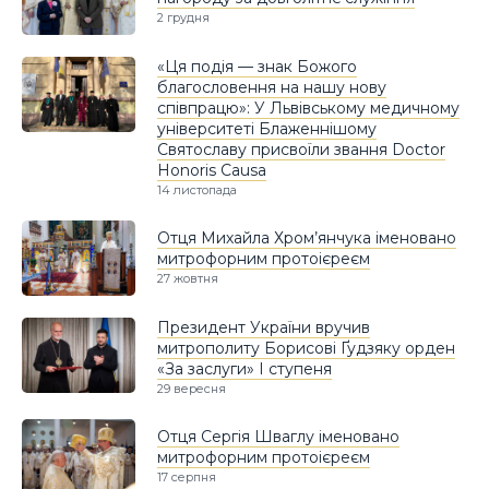
2 грудня
«Ця подія — знак Божого
благословення на нашу нову
співпрацю»: У Львівському медичному
університеті Блаженнішому
Святославу присвоїли звання Doctor
Honoris Causa
14 листопада
Отця Михайла Хром’янчука іменовано
митрофорним протоієреєм
27 жовтня
Президент України вручив
митрополиту Борисові Ґудзяку орден
«За заслуги» І ступеня
29 вересня
Отця Сергія Шваглу іменовано
митрофорним протоієреєм
17 серпня