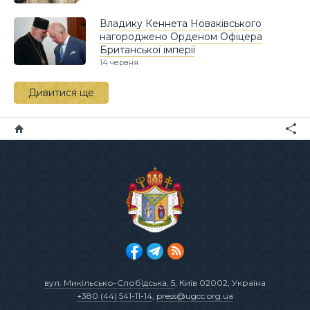
Владику Кеннета Новаківського
нагороджено Орденом Офіцера
Британської імперії
14 червня
Дивитися ще
вул. Микільсько-Слобідська, 5
, Київ 02002, Україна
+380 (44) 541-11-14
,
press@ugcc.org.ua