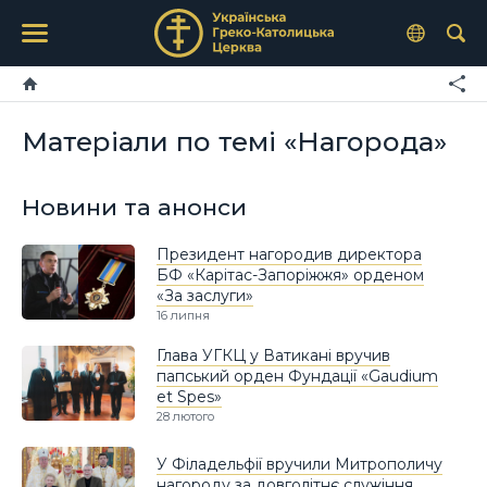
Матеріали по темі «Нагорода»
Новини та анонси
Президент нагородив директора
БФ «Карітас-Запоріжжя» орденом
«За заслуги»
16 липня
Глава УГКЦ у Ватикані вручив
папський орден Фундації «Gaudium
et Spes»
28 лютого
У Філадельфії вручили Митрополичу
нагороду за довголітнє служіння