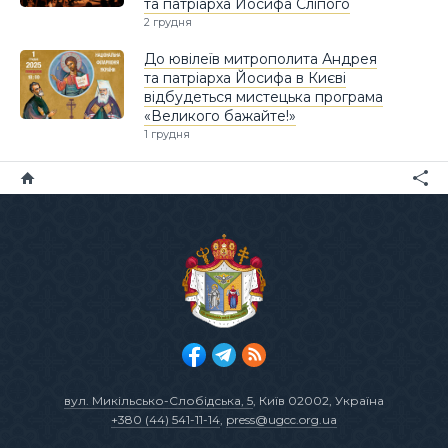
та патріарха Йосифа Сліпого
2 грудня
До ювілеїв митрополита Андрея
та патріарха Йосифа в Києві
відбудеться мистецька програма
«Великого бажайте!»
1 грудня
вул. Микільсько-Слобідська, 5
, Київ 02002, Україна
+380 (44) 541-11-14
,
press@ugcc.org.ua