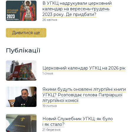
В УГКЦ надрукували церковний
календар на вересень–грудень
2023 року. Де придбати?
26 квітня
Дивитися ще
Публікації
Церковний календар УГКЦ на 2026 рік
1 січня
Якими будуть оновлені літургійні книги
УГКЦ? Розповідає голова Патріаршої
літургійної комісії
19 липня
Новий Служебник УГКЦ: як було
і як стало?
21 березня