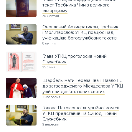
текст Требника Чинів великого
екзорцизму
30 жовтня
Оновлений Архиєратикон, Требник
і Молитвослов: УГКЦ працює над
уніфікацією богослужбових текстів
8 липня
Глава УГКЦ проголосив новий
Служебник
25 січня
Шарбель, мати Тереза, Іван Павло ІІ..:
до затвердженого Місяцеслова УГКЦ
увійшли девʼять нових святих
16 вересня
Голова Патріаршої літургійної комісії
УГКЦ представив на Синоді новий
Служебник
9 вересня