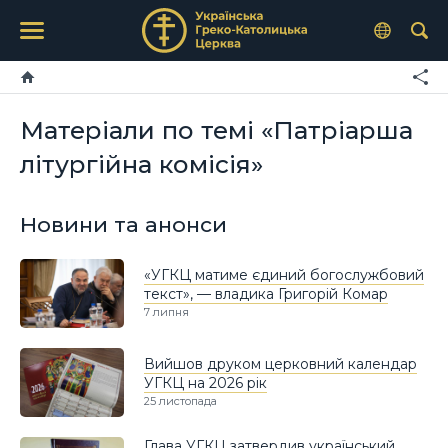
Матеріали по темі «Патріарша
літургійна комісія»
Новини та анонси
«УГКЦ матиме єдиний богослужбовий
текст», — владика Григорій Комар
7 липня
Вийшов друком церковний календар
УГКЦ на 2026 рік
25 листопада
Глава УГКЦ затвердив український