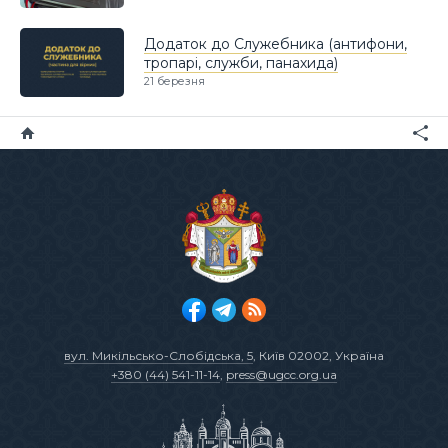
Додаток до Служебника (антифони,
тропарі, служби, панахида)
21 березня
вул. Микільсько-Слобідська, 5
, Київ 02002, Україна
+380 (44) 541-11-14
,
press@ugcc.org.ua