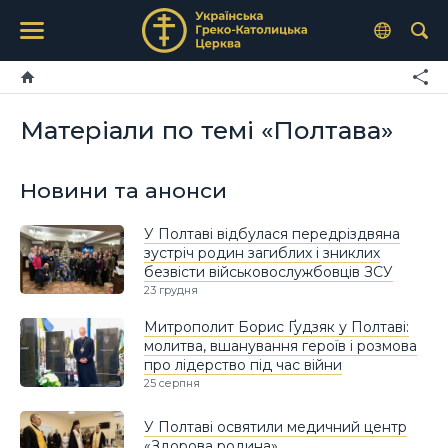
Матеріали по темі «Полтава»
Новини та анонси
У Полтаві відбулася передріздвяна
зустріч родин загиблих і зниклих
безвісти військовослужбовців ЗСУ
23 грудня
Митрополит Борис Ґудзяк у Полтаві:
молитва, вшанування героїв і розмова
про лідерство під час війни
25 серпня
У Полтаві освятили медичний центр
«Здорова родина»