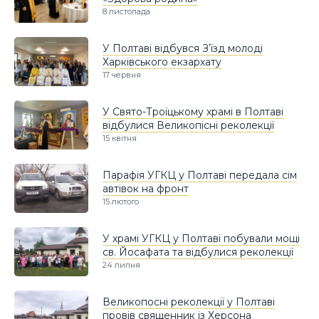
8 листопада
У Полтаві відбувся Зʼїзд молоді
Харківського екзархату
17 червня
У Свято-Троїцькому храмі в Полтаві
відбулися Великопісні реколекції
15 квітня
Парафія УГКЦ у Полтаві передала сім
автівок на фронт
15 лютого
У храмі УГКЦ у Полтаві побували мощі
св. Йосафата та відбулися реколекції
24 липня
Великопосні реколекції у Полтаві
провів священник із Херсона