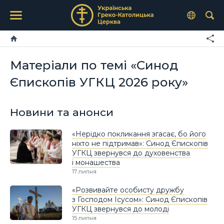
Матеріали по темі «Синод
Єпископів УГКЦ 2026 року»
Новини та анонси
«Нерідко покликання згасає, бо його
ніхто не підтримав»: Синод Єпископів
УГКЦ звернувся до духовенства
і монашества
17 липня
«Розвивайте особисту дружбу
з Господом Ісусом»: Синод Єпископів
УГКЦ звернувся до молоді
15 липня