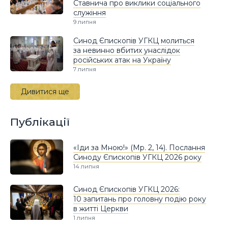
Ставнича про виклики соціального
служіння
9 липня
Синод Єпископів УГКЦ молиться
за невинно вбитих унаслідок
російських атак на Україну
7 липня
Дивитися ще
Публікації
«Іди за Мною!» (Мр. 2, 14). Послання
Синоду Єпископів УГКЦ 2026 року
14 липня
Синод Єпископів УГКЦ 2026:
10 запитань про головну подію року
в житті Церкви
1 липня