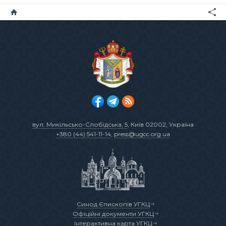
вул. Микільсько-Слобідська, 5
, Київ 02002, Україна
+380 (44) 541-11-14
,
press@ugcc.org.ua
Синод Єпископів УГКЦ
Офіційні документи УГКЦ
Інтерактивна карта УГКЦ