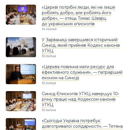
«Церкві потрібні люди, які не лише
роблять добро, але роблять його
добре», — отець Томас Шварц
до українських єпископів
14 липня
У Зарваниці завершився історичний
Синод, який прийняв Кодекс канонів
УГКЦ
10 липня
«Церква повинна мати ресурс для
ефективного служіння», — патріарший
економ на Синоді
10 липня
Синод Єпископів УГКЦ завершує 10-
річну працю над Кодексом канонів
УГКЦ
10 липня
«Сьогодні Україна потребує
довготривалої солідарності», — Тетяна