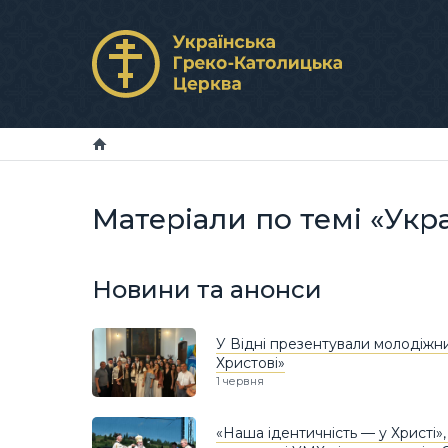
Матеріали по темі «Укр
Новини та анонси
У Відні презентували молодіжн
Христові»
1 червня
«Наша ідентичність — у Христі»