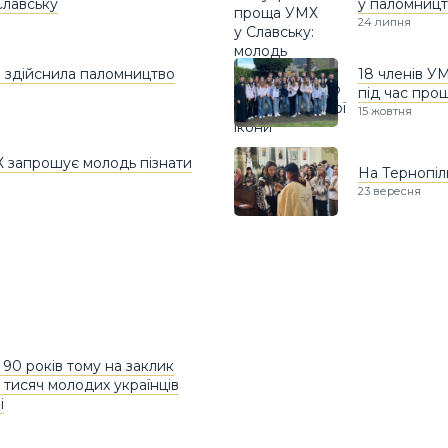
Славську
у паломницт
24 липня
» здійснила паломництво
18 членів УМ
під час про
15 жовтня
Х запрошує молодь пізнати
На Тернопіл
23 вересня
 90 років тому на заклик
тисяч молодих українців
і