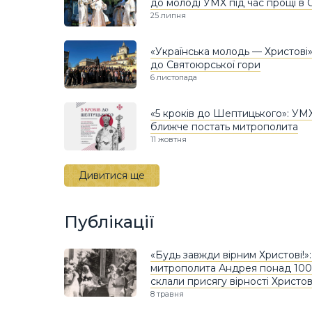
до молоді УМХ під час прощі в 
25 липня
«Українська молодь — Христові
до Святоюрської гори
6 листопада
«5 кроків до Шептицького»: УМ
ближче постать митрополита
11 жовтня
Дивитися ще
Публікації
«Будь завжди вірним Христові!»:
митрополита Андрея понад 100 
склали присягу вірності Христов
8 травня