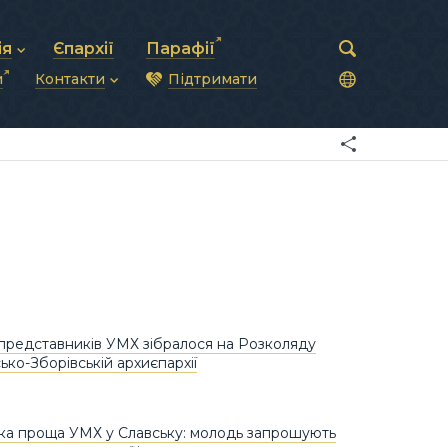
ія
Єпархії
Парафії
и
Контакти
Підтримати
астирська рада
нод
нсово-господарська діяльність
Загальна інформація
ди
ки та комунікації
Глава УГКЦ
ністративні питання
Синоди Єпископів
підрозділи
Трибунал
Патріарша курія
Єпархії та екзархати
редставників УМХ зібралося на Розколяду
ько-Зборівській архиєпархії
ка проща УМХ у Славську: молодь запрошують