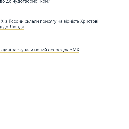
во до чудотворної ікони
Х із Ґіссони склали присягу на вірність Христові
щі до Люрда
ьщині заснували новий осередок УМХ