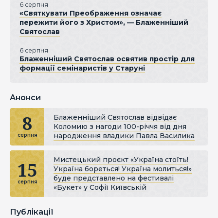
6 серпня
«Святкувати Преображення означає
пережити його з Христом», — Блаженніший
Святослав
6 серпня
Блаженніший Святослав освятив простір для
формації семінаристів у Старуні
Анонси
8
Блаженніший Святослав відвідає
Коломию з нагоди 100-річчя від дня
народження владики Павла Василика
серпня
Мистецький проєкт «Україна стоїть!
15
Україна бореться! Україна молиться!»
буде представлено на фестивалі
серпня
«Букет» у Софії Київській
Публікації