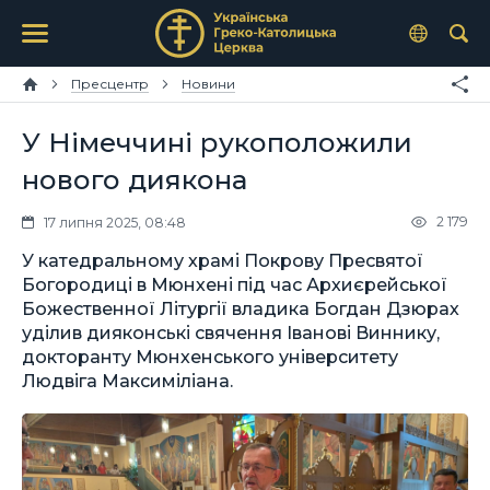
Пресцентр
Новини
У Німеччині рукоположили
нового диякона
2 179
17 липня 2025, 08:48
У катедральному храмі Покрову Пресвятої
Богородиці в Мюнхені під час Архиєрейської
Божественної Літургії владика Богдан Дзюрах
уділив дияконські свячення Іванові Виннику,
докторанту Мюнхенського університету
Людвіга Максиміліана.