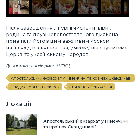
Після завершення Літургії численні вірні,
родина та друзі новопоставленого диякона
привітали його з цим важливим кроком
на шляху до священства, у якому він служитеме
Церкві та українському народові.
Департамент інформації УГКЦ
Апостольський екзархат у Німеччині та країнах Скандинавії
Владика Богдан Дзюрах
Дияконські свячення
Локації
Апостольський екзархат у Німеччині
та країнах Скандинавії