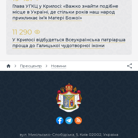
Глава УГКЦ у Крилосі: «Важко знайти подібне
місце в Україні, де стільки років наш народ
прикликає ім’я Матері Божої»
11 290
У Крилосі відбудеться Всеукраїнська патріарша
проща до Галицької чудотворної ікони
Пресцентр
Новини
вул. Микільсько-Слобідська, 5
, Київ 02002, Україна