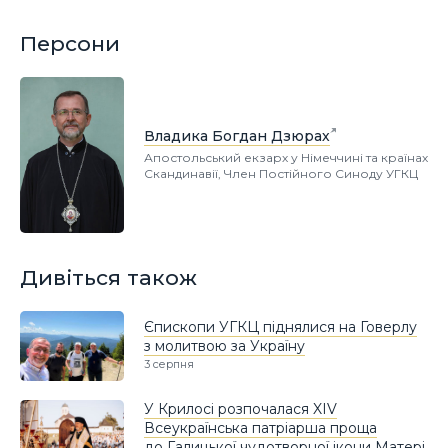
Персони
Владика Богдан Дзюрах
Апостольський екзарх у Німеччині та країнах
Скандинавії, Член Постійного Синоду УГКЦ
Дивіться також
Єпископи УГКЦ піднялися на Говерлу
з молитвою за Україну
3 серпня
У Крилосі розпочалася XIV
Всеукраїнська патріарша проща
до Галицької чудотворної ікони Матері