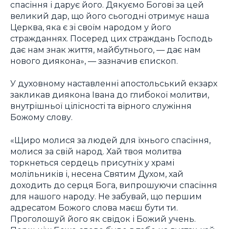
спасіння і дарує його. Дякуємо Богові за цей
великий дар, що його сьогодні отримує наша
Церква, яка є зі своїм народом у його
стражданнях. Посеред цих страждань Господь
дає нам знак життя, майбутнього, — дає нам
нового диякона», — зазначив єпископ.
У духовному наставленні апостольський екзарх
закликав диякона Івана до глибокої молитви,
внутрішньої цілісності та вірного служіння
Божому слову.
«Щиро молися за людей для їхнього спасіння,
молися за свій народ. Хай твоя молитва
торкнеться сердець присутніх у храмі
молільників і, несена Святим Духом, хай
доходить до серця Бога, випрошуючи спасіння
для нашого народу. Не забувай, що першим
адресатом Божого слова маєш бути ти.
Проголошуй його як свідок і Божий учень.