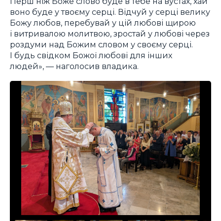
Перш ніж Боже слово буде в тебе на вустах, хай
воно буде у твоєму серці. Відчуй у серці велику
Божу любов, перебувай у цій любові щирою
і витривалою молитвою, зростай у любові через
роздуми над Божим словом у своєму серці.
І будь свідком Божої любові для інших
людей», — наголосив владика.