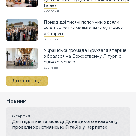
Божої
2 серпня
Понад дві тисячі паломників взяли
участь у сотих молитовних чуваннях
у Старуні
31 липня
Українська громада Брухзаля вперше
зібралася на Божественну Літургію
рідною мовою
28 липня
Дивитися ще
Новини
6 серпня
Для підлітків та молоді Донецького екзархату
провели християнський табір у Карпатах