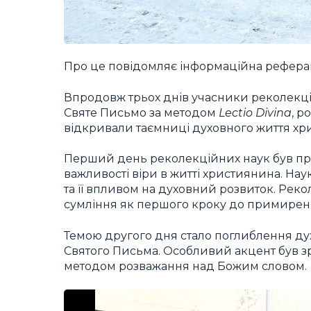
Про це повідомляє інформаційна рефера
Впродовж трьох днів учасники реколекцій
Святе Письмо за методом
Lectio Divina
, р
відкривали таємниці духовного життя хри
Перший день реколекційних наук був пр
важливості віри в житті християнина. На
та її впливом на духовний розвиток. Реко
сумління як першого кроку до примиренн
Темою другого дня стало поглиблення ду
Святого Письма. Особливий акцент був з
методом розважання над Божим словом.