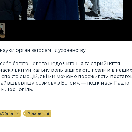
науки організаторам і духовенству.
себе багато нового щодо читання та сприйняття
 наскільки унікальну роль відіграють псалми в наших
ь спектр емоцій, які ми можемо переживати протяго
 найвідвертішу розмову з Богом», — поділився Павло
м. Тернопіль.
 «Обнова»
Реколекції