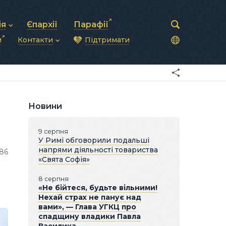
ія
Єпархії
Парафії
и
Контакти
Підтримати
астирська рада
нод
нсово-господарська діяльність
Загальна інформація
ди
ки та комунікації
Глава УГКЦ
ністративні питання
Синоди Єпископів
підрозділи
Трибунал
Патріарша курія
Новини
Єпархії та екзархати
9 серпня
У Римі обговорили подальші
напрями діяльності товариства
86
«Свята Софія»
8 серпня
«Не бійтеся, будьте вільними!
Нехай страх не панує над
вами», — Глава УГКЦ про
спадщину владики Павла