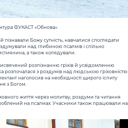
нтура ФУКАСТ «Обнова».
 пізнавали Божу сутність, навчалися споглядати
оздумували над глибиною псалмів і спільно
стиянина, а також колядували.
исвячений розпізнанню гріхів й усвідомленню
ука розпочалася з роздумів над людською гріховністю
лектант наголосив на необхідностi щирого іспиту
я з Богом.
ховного життя через молитву, роздуми та читання
роблений на псалмах. Учасники також працювали н