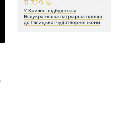
11 329
У Крилосі відбудеться
Всеукраїнська патріарша проща
до Галицької чудотворної ікони
м