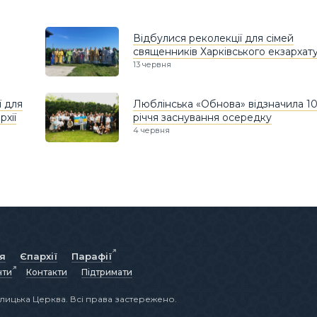
Відбулися реколекції для сімей
священників Харківського екзархат
13 червня
ї для
Люблінська «Обнова» відзначила 10
хії
річчя заснування осередку
4 червня
ія
Єпархії
Парафії
нти
Контакти
Підтримати
лицька Церква. Всі права застережено.