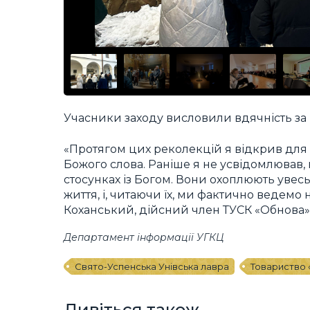
Учасники заходу висловили вдячність за 
«Протягом цих реколекцій я відкрив для 
Божого слова. Раніше я не усвідомлював,
стосунках із Богом. Вони охоплюють увес
життя, і, читаючи їх, ми фактично ведемо
Коханський, дійсний член ТУСК «Обнова» 
Департамент інформації УГКЦ
Свято-Успенська Унівська лавра
Товариство
Дивіться також