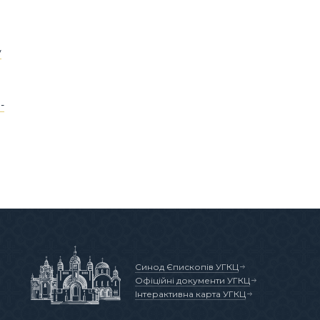
у
-
Синод Єпископів УГКЦ
Офіційні документи УГКЦ
Інтерактивна карта УГКЦ