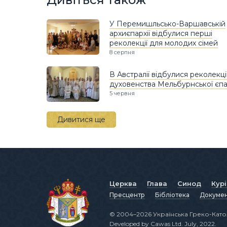
У Перемишльсько-Варшавській
архиєпархії відбулися перші
реколекції для молодих сімей
8 серпня
В Австралії відбулися реколекці
духовенства Мельбурнської єпар
5 червня
Дивитися ще
Церква
Глава
Синод
Кур
Пресцентр
Бібліотека
Докуме
© 2004–2026 Українська Греко-Като
Developed by
Cawas Ltd
. July, 2022.