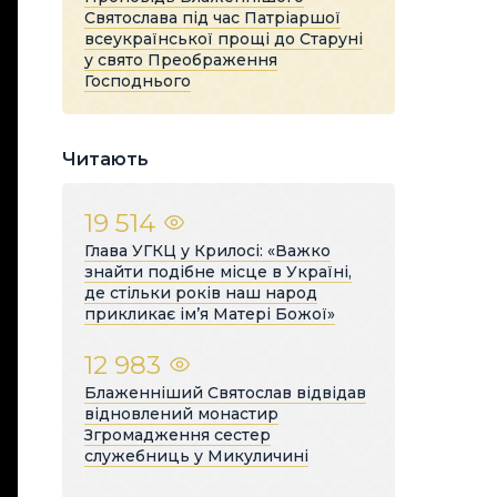
Святослава під час Патріаршої
всеукраїнської прощі до Старуні
у свято Преображення
Господнього
Читають
19 514
Глава УГКЦ у Крилосі: «Важко
знайти подібне місце в Україні,
де стільки років наш народ
прикликає ім’я Матері Божої»
12 983
Блаженніший Святослав відвідав
відновлений монастир
Згромадження сестер
служебниць у Микуличині