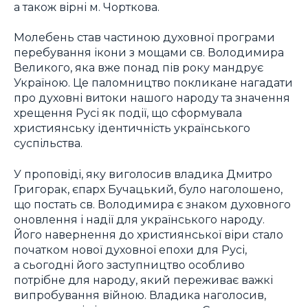
а також вірні м. Чорткова.
Молебень став частиною духовної програми
перебування ікони з мощами св. Володимира
Великого, яка вже понад пів року мандрує
Україною. Це паломництво покликане нагадати
про духовні витоки нашого народу та значення
хрещення Русі як події, що сформувала
християнську ідентичність українського
суспільства.
У проповіді, яку виголосив владика Дмитро
Григорак, єпарх Бучацький, було наголошено,
що постать св. Володимира є знаком духовного
оновлення і надії для українського народу.
Його навернення до християнської віри стало
початком нової духовної епохи для Русі,
а сьогодні його заступництво особливо
потрібне для народу, який переживає важкі
випробування війною. Владика наголосив,