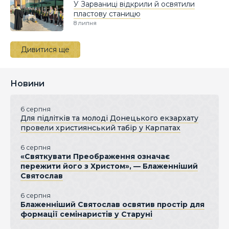
У Зарваниці відкрили й освятили
пластову станицю
8 липня
Дивитися ще
Новини
6 серпня
Для підлітків та молоді Донецького екзархату
провели християнський табір у Карпатах
6 серпня
«Святкувати Преображення означає
пережити його з Христом», — Блаженніший
Святослав
6 серпня
Блаженніший Святослав освятив простір для
формації семінаристів у Старуні