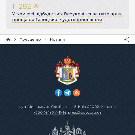
11 282
У Крилосі відбудеться Всеукраїнська патріарша
проща до Галицької чудотворної ікони
Пресцентр
Новини
вул. Микільсько-Слобідська, 5
, Київ 02002, Україна
+380 (44) 541-11-14
,
press@ugcc.org.ua