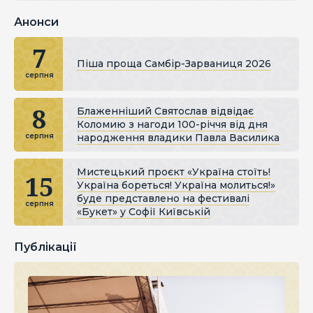
Анонси
7
Піша проща Самбір-Зарваниця 2026
серпня
8
Блаженніший Святослав відвідає
Коломию з нагоди 100-річчя від дня
народження владики Павла Василика
серпня
Мистецький проєкт «Україна стоїть!
15
Україна бореться! Україна молиться!»
буде представлено на фестивалі
серпня
«Букет» у Софії Київській
Публікації