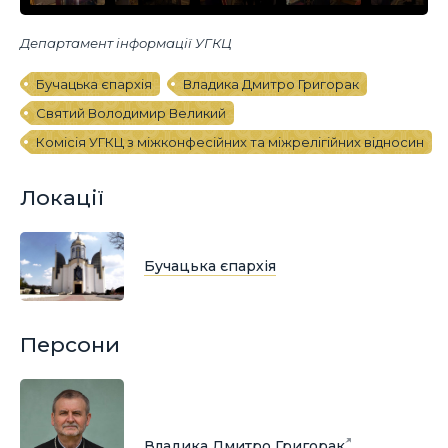
Департамент інформації УГКЦ
Бучацька єпархія
Владика Дмитро Григорак
Святий Володимир Великий
Комісія УГКЦ з міжконфесійних та міжрелігійних відносин
Локації
Бучацька єпархія
Персони
Владика Дмитро Григорак