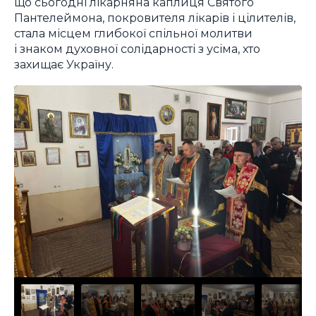
що сьогодні лікарняна каплиця Святого
Пантелеймона, покровителя лікарів і цілителів,
стала місцем глибокої спільної молитви
і знаком духовної солідарності з усіма, хто
захищає Україну.