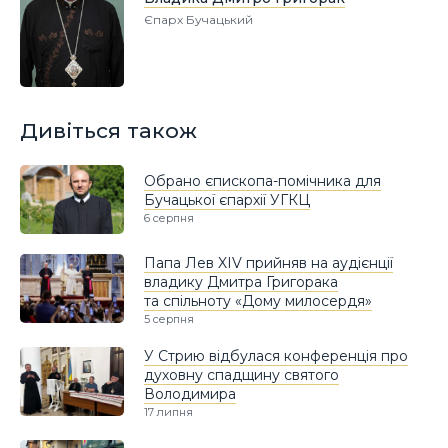
Єпарх Бучацький
Дивіться також
Обрано єпископа-помічника для
Бучацької єпархії УГКЦ
6 серпня
Папа Лев XIV прийняв на аудієнції
владику Дмитра Григорака
та спільноту «Дому милосердя»
5 серпня
У Стрию відбулася конференція про
духовну спадщину святого
Володимира
17 липня