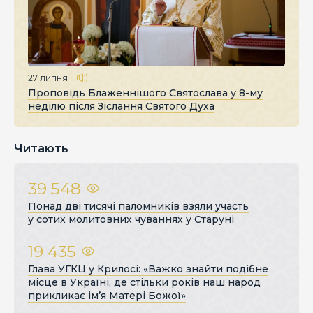
27 липня
Проповідь Блаженнішого Святослава у 8-му
неділю після Зіслання Святого Духа
Читають
39 548
Понад дві тисячі паломників взяли участь
у сотих молитовних чуваннях у Старуні
19 435
Глава УГКЦ у Крилосі: «Важко знайти подібне
місце в Україні, де стільки років наш народ
прикликає ім’я Матері Божої»