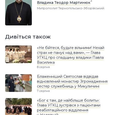
Владика Теодор Мартинюк
Митрополит Тернопільсько-Зборівський
Дивіться також
«Не бійтеся, будьте вільними! Нехай
страх не панує над вами», — Глава
УГКЦ про спадщину владики Павла
Василика
8 серпня
Блаженніший Святослав відвідав
відновлений монастир Згромадження
сестер служебниць у Микуличині
7 серпня
«Бог є там, де найбільше болить»:
Глава УГКЦ зустрівся з пацієнтами
реабілітаційного відділення
у Надвірній