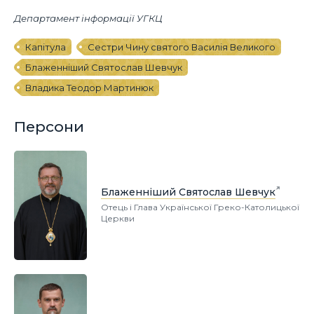
Департамент інформації УГКЦ
Капітула
Сестри Чину святого Василія Великого
Блаженніший Святослав Шевчук
Владика Теодор Мартинюк
Персони
Блаженніший Святослав Шевчук
Отець і Глава Української Греко-Католицької
Церкви