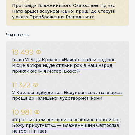
Проповідь Блаженнішого Святослава під час
Патріаршої всеукраїнської прощі до Старуні
у свято Преображення Господнього
Читають
19 499
Глава УГКЦ у Крилосі: «Важко знайти подібне
місце в Україні, де стільки років наш народ
прикликає ім’я Матері Божої»
11 322
У Крилосі відбудеться Всеукраїнська патріарша
проща до Галицької чудотворної ікони
10 981
«Гора є місцем, де людина особливо відкриває
Божу присутність», — Блаженніший Святослав
на горі Піп Іван