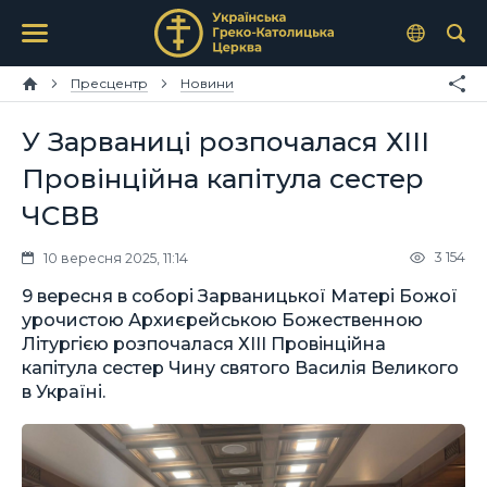
Пресцентр
Новини
У Зарваниці розпочалася ХІІІ
Провінційна капітула сестер
ЧСВВ
3 154
10 вересня 2025, 11:14
9 вересня в соборі Зарваницької Матері Божої
урочистою Архиєрейською Божественною
Літургією розпочалася ХІІІ Провінційна
капітула сестер Чину святого Василія Великого
в Україні.