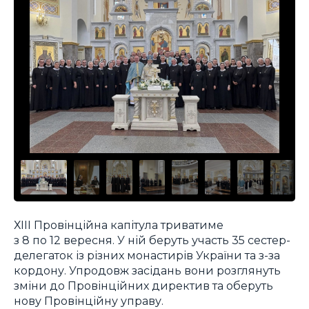
ХІІІ Провінційна капітула триватиме
з 8 по 12 вересня. У ній беруть участь 35 сестер-
делегаток із різних монастирів України та з-за
кордону. Упродовж засідань вони розглянуть
зміни до Провінційних директив та оберуть
нову Провінційну управу.