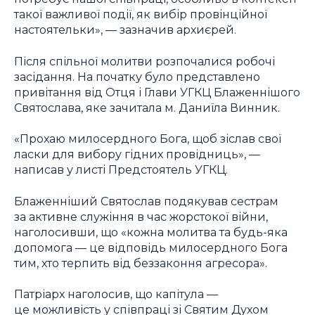
такої важливої події, як вибір провінційної
настоятельки», — зазначив архиєрей.
Після спільної молитви розпочалися робочі
засідання. На початку було представлено
привітання від Отця і Глави УГКЦ Блаженнішого
Святослава, яке зачитала м. Даниїла Винник.
«Прохаю милосердного Бога, щоб зіслав свої
ласки для вибору гідних провідниць», —
написав у листі Предстоятель УГКЦ.
Блаженніший Святослав подякував сестрам
за активне служіння в час жорстокої війни,
наголосивши, що «кожна молитва та будь-яка
допомога — це відповідь милосердного Бога
тим, хто терпить від беззаконня агресора».
Патріарх наголосив, що капітула —
це можливість у співпраці зі Святим Духом