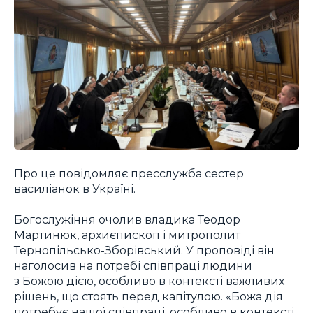
Про це повідомляє пресслужба сестер
василіанок в Україні.
Богослужіння очолив владика Теодор
Мартинюк, архиєпископ і митрополит
Тернопільсько-Зборівський. У проповіді він
наголосив на потребі співпраці людини
з Божою дією, особливо в контексті важливих
рішень, що стоять перед капітулою. «Божа дія
потребує нашої співпраці, особливо в контексті