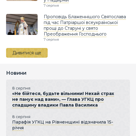
7 серпня
Проповідь Блаженнішого Святослава
під час Патріаршої всеукраїнської
прощі до Старуні у свято
Преображення Господнього
7 серпня
Дивитися ще
Новини
8 серпня
«Не бійтеся, будьте вільними! Нехай страх
не панує над вами», — Глава УГКЦ про
спадщину владики Павла Василика
8 серпня
Парафія УГКЦ на Рівненщині відзначила 15-
річчя