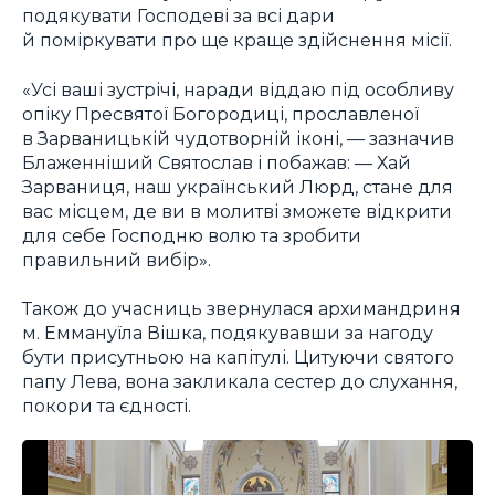
подякувати Господеві за всі дари
й поміркувати про ще краще здійснення місії.
«Усі ваші зустрічі, наради віддаю під особливу
опіку Пресвятої Богородиці, прославленої
в Зарваницькій чудотворній іконі, — зазначив
Блаженніший Святослав і побажав: — Хай
Зарваниця, наш український Люрд, стане для
вас місцем, де ви в молитві зможете відкрити
для себе Господню волю та зробити
правильний вибір».
Також до учасниць звернулася архимандриня
м. Еммануїла Вішка, подякувавши за нагоду
бути присутньою на капітулі. Цитуючи святого
папу Лева, вона закликала сестер до слухання,
покори та єдності.