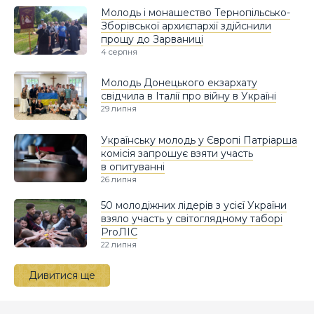
Молодь і монашество Тернопільсько-
Зборівської архиєпархії здійснили
прощу до Зарваниці
4 серпня
Молодь Донецького екзархату
свідчила в Італії про війну в Україні
29 липня
Українську молодь у Європі Патріарша
комісія запрошує взяти участь
в опитуванні
26 липня
50 молодіжних лідерів з усієї України
взяло участь у світоглядному таборі
ProЛІС
22 липня
Дивитися ще