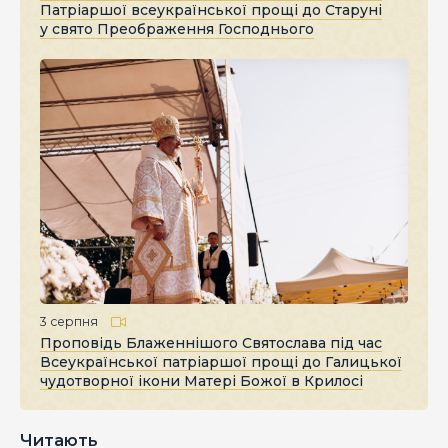
Патріаршої всеукраїнської прощі до Старуні
у свято Преображення Господнього
3 серпня
Проповідь Блаженнішого Святослава під час
Всеукраїнської патріаршої прощі до Галицької
чудотворної ікони Матері Божої в Крилосі
Читають