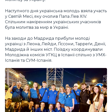
Наступного дня українська молодь взяла участь
у Святій Месі, яку очолив Папа Лев XIV.
Спільним наміренням українських учасників
була молитва за мир в Україні.
На заходи до Мадрида прибули молоді
українці з Леона, Лейди, Ґіссони, Тарреґи, Денії,
Мадрида й інших міст. Поїздку координували
Молодіжна комісія УГКЦ в Іспанії спільно з УМХ-
Іспанія та СУМ-Іспанія.