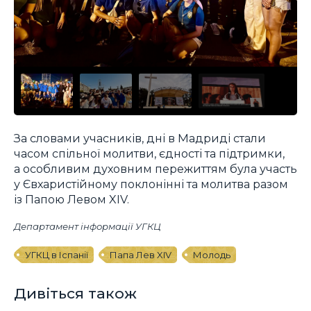
За словами учасників, дні в Мадриді стали
часом спільної молитви, єдності та підтримки,
а особливим духовним пережиттям була участь
у Євхаристійному поклонінні та молитва разом
із Папою Левом XIV.
Департамент інформації УГКЦ
УГКЦ в Іспанії
Папа Лев XIV
Молодь
Дивіться також