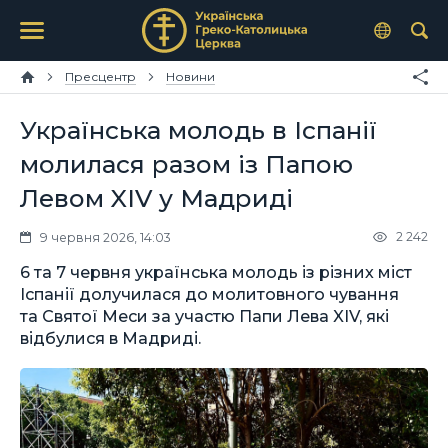
Пресцентр
Новини
Українська молодь в Іспанії
молилася разом із Папою
Левом XIV у Мадриді
2 242
9 червня 2026, 14:03
6 та 7 червня українська молодь із різних міст
Іспанії долучилася до молитовного чування
та Святої Меси за участю Папи Лева XIV, які
відбулися в Мадриді.