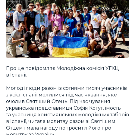
Про це повідомляє Молодіжна комісія УГКЦ
в Іспанії.
Молоді люди разом із сотнями тисяч учасників
з усієї Іспанії молилися під час чування, яке
очолив Святіший Отець. Під час чування
українська представниця Софія Когут, їмость
та учасниця християнських молодіжних таборів
в Іспанії, читала молитву разом зі Святішим
Отцем і мала нагоду попросити його про
молитву за Україну.