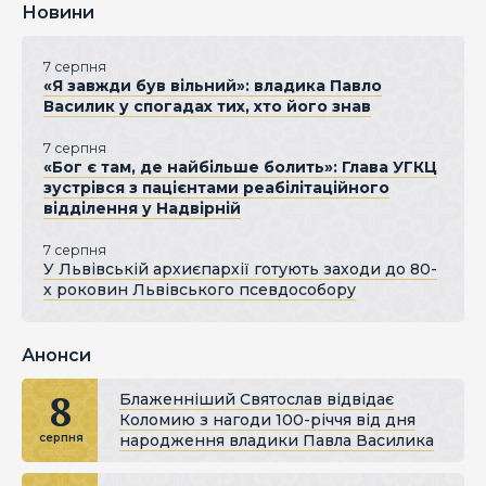
Новини
7 серпня
«Я завжди був вільний»: владика Павло
Василик у спогадах тих, хто його знав
7 серпня
«Бог є там, де найбільше болить»: Глава УГКЦ
зустрівся з пацієнтами реабілітаційного
відділення у Надвірній
7 серпня
У Львівській архиєпархії готують заходи до 80-
х роковин Львівського псевдособору
Анонси
8
Блаженніший Святослав відвідає
Коломию з нагоди 100-річчя від дня
народження владики Павла Василика
серпня