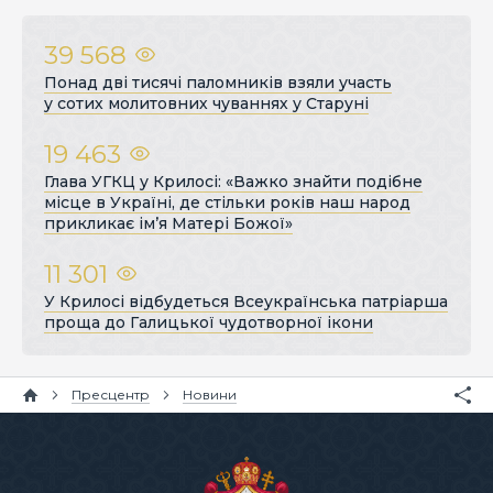
39 568
Понад дві тисячі паломників взяли участь
у сотих молитовних чуваннях у Старуні
19 463
Глава УГКЦ у Крилосі: «Важко знайти подібне
місце в Україні, де стільки років наш народ
прикликає ім’я Матері Божої»
11 301
У Крилосі відбудеться Всеукраїнська патріарша
проща до Галицької чудотворної ікони
Пресцентр
Новини