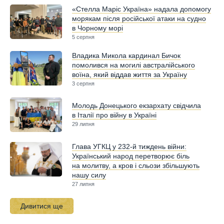
«Стелла Маріс Україна» надала допомогу
морякам після російської атаки на судно
в Чорному морі
5 серпня
Владика Микола кардинал Бичок
помолився на могилі австралійського
воїна, який віддав життя за Україну
3 серпня
Молодь Донецького екзархату свідчила
в Італії про війну в Україні
29 липня
Глава УГКЦ у 232-й тиждень війни:
Український народ перетворює біль
на молитву, а кров і сльози збільшують
нашу силу
27 липня
Дивитися ще