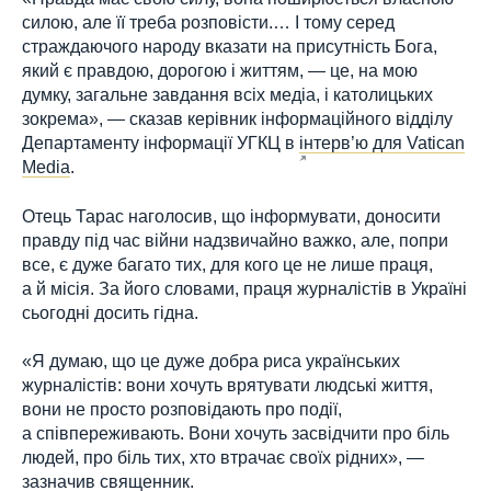
силою, але її треба розповісти.… І тому серед
страждаючого народу вказати на присутність Бога,
який є правдою, дорогою і життям, — це, на мою
думку, загальне завдання всіх медіа, і католицьких
зокрема», — сказав керівник інформаційного відділу
Департаменту інформації УГКЦ в
інтерв’ю для Vatican
Media
.
Отець Тарас наголосив, що інформувати, доносити
правду під час війни надзвичайно важко, але, попри
все, є дуже багато тих, для кого це не лише праця,
а й місія. За його словами, праця журналістів в Україні
сьогодні досить гідна.
«Я думаю, що це дуже добра риса українських
журналістів: вони хочуть врятувати людські життя,
вони не просто розповідають про події,
а співпереживають. Вони хочуть засвідчити про біль
людей, про біль тих, хто втрачає своїх рідних», —
зазначив священник.