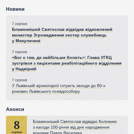
Новини
7 серпня
Блаженніший Святослав відвідав відновлений
монастир Згромадження сестер служебниць
у Микуличині
7 серпня
«Бог є там, де найбільше болить»: Глава УГКЦ
зустрівся з пацієнтами реабілітаційного відділення
у Надвірній
7 серпня
У Львівській архиєпархії готують заходи до 80-х
роковин Львівського псевдособору
Анонси
8
Блаженніший Святослав відвідає Коломию
з нагоди 100-річчя від дня народження
владики Павла Василика
серпня