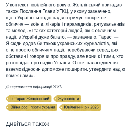
У контексті ювілейного року о. Жеплінський пригадав
також Послання Глави УГКЦ, у якому зазначено,
що в Україні сьогодні надія отримує конкретне
обличчя — воїнів, лікарів і парамедиків, рятувальників
та молоді. «І таких категорій людей, які є обличчям
надії, в Україні дуже багато, — зазначив о. Тарас. —
Я сюди додав би також українських журналістів, які
є не просто обличчям надії, перебуваючи серед цих
обставин і говорячи про правду, але вони є і тими, хто
розповідає про надію України. Отже, налагодження
взаємовідносин допоможе поширити, утвердити надію
поміж нами».
Департамент інформації УГКЦ
о. Тарас Жеплінський
Журналісти
Війна росії проти України
Ювілейний рік 2025
Дивіться також