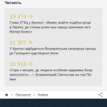
Читають
19 474
Глава УГКЦ у Крилосі: «Важко знайти подібне місце
в Україні, де стільки років наш народ прикликає ім’я
Матері Божої»
11 307
У Крилосі відбудеться Всеукраїнська патріарша проща
до Галицької чудотворної ікони
10 918
«Гора є місцем, де людина особливо відкриває Божу
присутність», — Блаженніший Святослав на горі Піп
Іван
Пресцентр
Новини