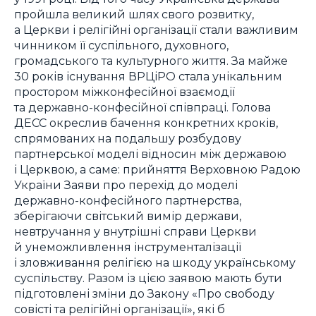
пройшла великий шлях свого розвитку,
а Церкви і релігійні організації стали важливим
чинником її суспільного, духовного,
громадського та культурного життя. За майже
30 років існування ВРЦіРО стала унікальним
простором міжконфесійної взаємодії
та державно-конфесійної співпраці. Голова
ДЕСС окреслив бачення конкретних кроків,
спрямованих на подальшу розбудову
партнерської моделі відносин між державою
і Церквою, а саме: прийняття Верховною Радою
України Заяви про перехід до моделі
державно-конфесійного партнерства,
зберігаючи світський вимір держави,
невтручання у внутрішні справи Церкви
й унеможливлення інструменталізації
і зловживання релігією на шкоду українському
суспільству. Разом із цією заявою мають бути
підготовлені зміни до Закону «Про свободу
совісті та релігійні організації», які б