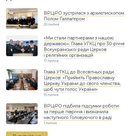
ВРЦіРО зустрілася з архиєпископом
Полом Ґаллаґером
20 липня
«Ми стали партнерами з нашою
державою»: Глава УГКЦ про 30-річчя
Всеукраїнської ради Церков
і релігійних організацій
17 липня
Глава УГКЦ до Всесвітньої ради
Церков: «Прийміть Православну
Церкву України до свого членства,
щоб чути голос України»
15 липня
ВРЦіРО підбила підсумки роботи
за перше півріччя і визначила
наступного Головуючого в раді
1 липня