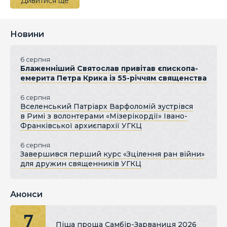
Дивитися ще
Новини
6 серпня
Блаженніший Святослав привітав єпископа-
емерита Петра Крика із 55-річчям священства
6 серпня
Вселенський Патріарх Варфоломій зустрівся
в Римі з волонтерами «Мізерікордії» Івано-
Франківської архиєпархії УГКЦ
6 серпня
Завершився перший курс «Зцілення ран війни»
для дружин священників УГКЦ
Анонси
7
Піша проща Самбір-Зарваниця 2026