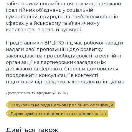
забезпечили поглиблення взаємодії держави
і релігійних обʼєднань у соціальній,
гуманітарній, природо- та пам’яткоохоронній
сферах, у військовому та в’язничному
капеланстві, в освіті й культурі.
Представники ВРЦіРО під час робочої наради
надали свої пропозиції щодо розвитку
законодавства про свободу совісті та релігійні
організації на партнерських засадах між
державою та Церквою. Сторони домовилися
продовжити консультації в контексті
підготовки відповідних законодавчих ініціатив.
Департамент інформації УГКЦ
Всеукраїнська рада Церков і релігійних організацій
Держслужба з етнополітики та свободи совісті
Дивіться також