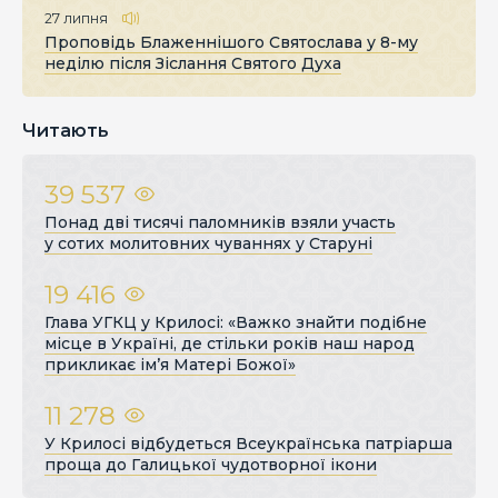
27 липня
Проповідь Блаженнішого Святослава у 8-му
неділю після Зіслання Святого Духа
Читають
39 537
Понад дві тисячі паломників взяли участь
у сотих молитовних чуваннях у Старуні
19 416
Глава УГКЦ у Крилосі: «Важко знайти подібне
місце в Україні, де стільки років наш народ
прикликає ім’я Матері Божої»
11 278
У Крилосі відбудеться Всеукраїнська патріарша
проща до Галицької чудотворної ікони