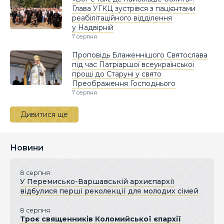
Глава УГКЦ зустрівся з пацієнтами
реабілітаційного відділення
у Надвірній
7 серпня
Проповідь Блаженнішого Святослава
під час Патріаршої всеукраїнської
прощі до Старуні у свято
Преображення Господнього
7 серпня
Дивитися ще
Новини
8 серпня
У Перемисько-Варшавській архиєпархії
відбулися перші реколекції для молодих сімей
8 серпня
Троє священників Коломийської єпархії