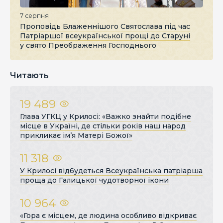
7 серпня
Проповідь Блаженнішого Святослава під час
Патріаршої всеукраїнської прощі до Старуні
у свято Преображення Господнього
Читають
19 489
Глава УГКЦ у Крилосі: «Важко знайти подібне
місце в Україні, де стільки років наш народ
прикликає ім’я Матері Божої»
11 318
У Крилосі відбудеться Всеукраїнська патріарша
проща до Галицької чудотворної ікони
10 964
«Гора є місцем, де людина особливо відкриває