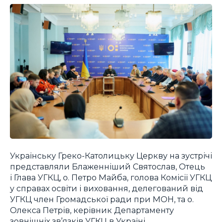
Українську Греко-Католицьку Церкву на зустрічі
представляли Блаженніший Святослав, Отець
і Глава УГКЦ, о. Петро Майба, голова Комісії УГКЦ
у справах освіти і виховання, делегований від
УГКЦ член Громадської ради при МОН, та о.
Олекса Петрів, керівник Департаменту
зовнішніх зв’язків УГКЦ в Україні.