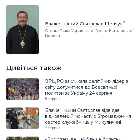
Блаженніший Святослав Шевчук
Отець і Глава Української Греко-Католицької
Церкви
Дивіться також
ВРЦіРО закликала релігійних лідерів
світу долучитися до Всесвітньої
молитви за Україну 24 серпня
8 серпня
Блаженніший Святослав відвідав
відновлений монастир Згромадження
сестер служебниць у Микуличині
7 серпня
«Бог є там, де найбільше болить»: