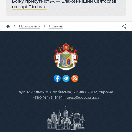
Божу присутність», — Блаженніший Святослав
на горі Піп Іван
Пресцентр
Новини
вул. Микільсько-Слобідська, 5
, Київ 02002, Україна
+380 (44) 541-11-14
,
press@ugcc.org.ua