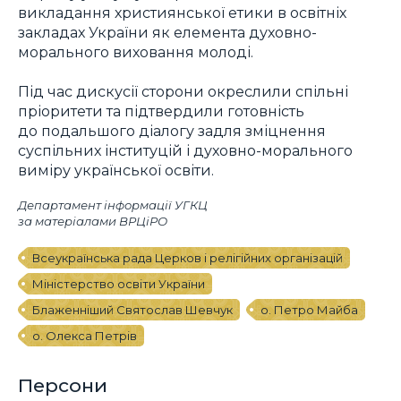
викладання християнської етики в освітніх
закладах України як елемента духовно-
морального виховання молоді.
Під час дискусії сторони окреслили спільні
пріоритети та підтвердили готовність
до подальшого діалогу задля зміцнення
суспільних інституцій і духовно-морального
виміру української освіти.
Департамент інформації УГКЦ
за матеріалами ВРЦіРО
Всеукраїнська рада Церков і релігійних організацій
Міністерство освіти України
Блаженніший Святослав Шевчук
о. Петро Майба
о. Олекса Петрів
Персони