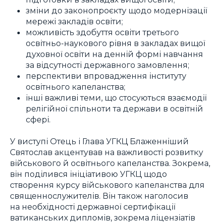
зміни до законопроєкту щодо модернізації
мережі закладів освіти;
можливість здобуття освіти третього
освітньо-наукового рівня в закладах вищої
духовної освіти на денній формі навчання
за відсутності державного замовлення;
перспективи впровадження інституту
освітнього капеланства;
інші важливі теми, що стосуються взаємодії
релігійної спільноти та держави в освітній
сфері.
У виступі Отець і Глава УГКЦ Блаженніший
Святослав акцентував на важливості розвитку
військового й освітнього капеланства. Зокрема,
він поділився ініціативою УГКЦ щодо
створення курсу військового капеланства для
священнослужителів. Він також наголосив
на необхідності державної сертифікації
ватиканських дипломів, зокрема ліцензіатів