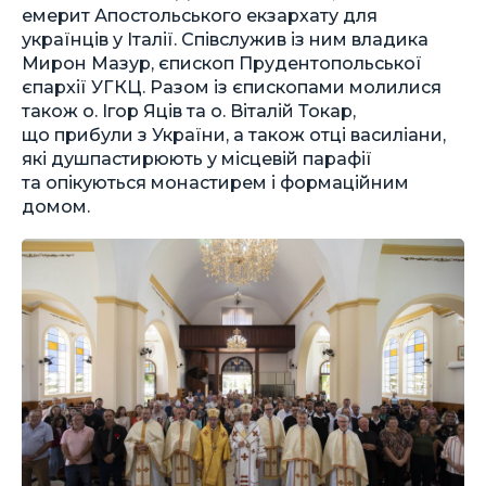
емерит Апостольського екзархату для
українців у Італії. Співслужив із ним владика
Мирон Мазур, єпископ Прудентопольської
єпархії УГКЦ. Разом із єпископами молилися
також о. Ігор Яців та о. Віталій Токар,
що прибули з України, а також отці василіани,
які душпастирюють у місцевій парафії
та опікуються монастирем і формаційним
домом.