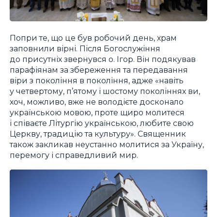
Попри те, що це був робочий день, храм
заповнили вірні. Після Богослужіння
до присутніх звернувся о. Ігор. Він подякував
парафіянам за збереження та передавання
віри з покоління в покоління, адже «навіть
у четвертому, п’ятому і шостому поколіннях ви,
хоч, можливо, вже не володієте досконало
українською мовою, проте щиро молитеся
і співаєте Літургію українською, любите свою
Церкву, традицію та культуру». Священник
також закликав неустанно молитися за Україну,
перемогу і справедливий мир.