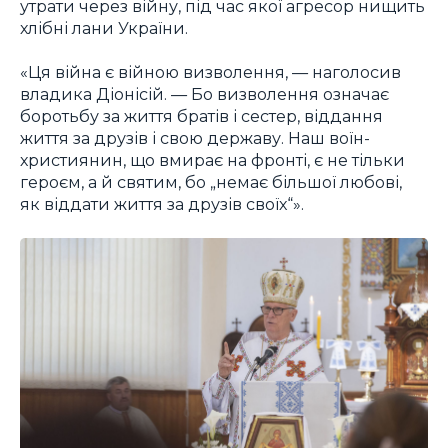
утрати через війну, під час якої агресор нищить
хлібні лани України.
«Ця війна є війною визволення, — наголосив
владика Діонісій. — Бо визволення означає
боротьбу за життя братів і сестер, віддання
життя за друзів і свою державу. Наш воїн-
християнин, що вмирає на фронті, є не тільки
героєм, а й святим, бо „немає більшої любові,
як віддати життя за друзів своїх“».