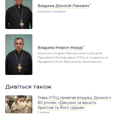
Владика Діонісій Ляхович
Єпископ-емерит
Владика Мирон Мазур
Єпископ Єпархії Непорочного Зачаття
Пресвятої Богородиці УГКЦ із осідком у м.
Прудентополіс (Бразилія), василіянин.
Дивіться також
Глава УГКЦ привітав владику Діонісія з
80-річчям: «Дякуємо за вірність
Христові та Його Церкві»
2 липня