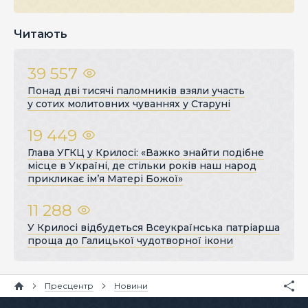
Читають
39 557
Понад дві тисячі паломників взяли участь
у сотих молитовних чуваннях у Старуні
19 449
Глава УГКЦ у Крилосі: «Важко знайти подібне
місце в Україні, де стільки років наш народ
прикликає ім’я Матері Божої»
11 288
У Крилосі відбудеться Всеукраїнська патріарша
проща до Галицької чудотворної ікони
Пресцентр
Новини