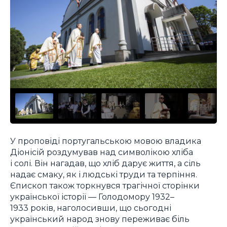
У проповіді португальською мовою владика
Діонісій роздумував над символікою хліба
і солі. Він нагадав, що хліб дарує життя, а сіль
надає смаку, як і людські труди та терпіння.
Єпископ також торкнувся трагічної сторінки
української історії — Голодомору 1932–
1933 років, наголосивши, що сьогодні
український народ знову переживає біль