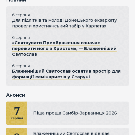
6 серпня
Для підлітків та молоді Донецького екзархату
провели християнський табір у Карпатах
6 серпня
«Святкувати Преображення означає
пережити його з Христом», — Блаженніший
Святослав
6 серпня
Блаженніший Святослав освятив простір для
формації семінаристів у Старуні
Анонси
7
Піша проща Самбір-Зарваниця 2026
серпня
Блаженніший Святослав відвідає