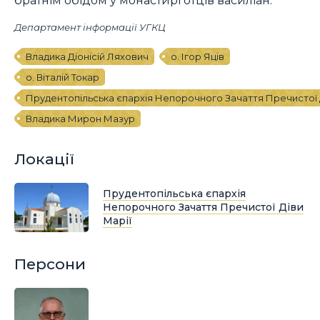
Департамент інформації УГКЦ
Владика Діонісій Ляхович
о. Ігор Яців
о. Віталій Токар
Прудентопільська єпархія Непорочного Зачаття Пречистої 
Владика Мирон Мазур
Локації
Прудентопільська єпархія
Непорочного Зачаття Пречистої Діви
Марії
Персони