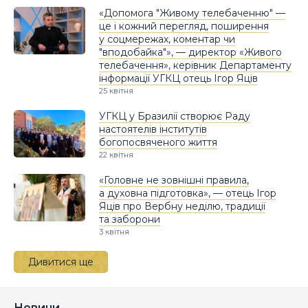
«Допомога "Живому телебаченню" —
це і кожний перегляд, поширення
у соцмережах, коментар чи
"вподобайка"», — директор «Живого
телебачення», керівник Департаменту
інформації УГКЦ отець Ігор Яців
25 квітня
УГКЦ у Бразилії створює Раду
настоятелів інститутів
богопосвяченого життя
22 квітня
«Головне не зовнішні правила,
а духовна підготовка», — отець Ігор
Яців про Вербну неділю, традиції
та заборони
3 квітня
Дивитися ще
Новини