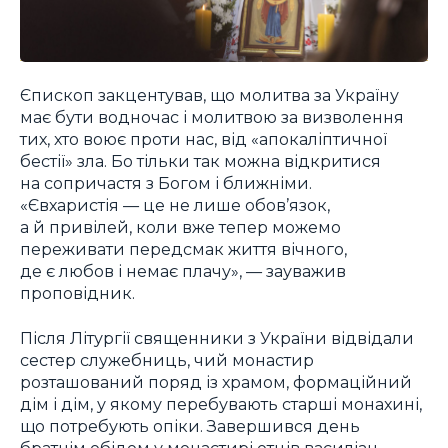
Єпископ закцентував, що молитва за Україну
має бути водночас і молитвою за визволення
тих, хто воює проти нас, від «апокаліптичної
бестії» зла. Бо тільки так можна відкритися
на сопричастя з Богом і ближніми.
«Євхаристія — це не лише обов’язок,
а й привілей, коли вже тепер можемо
переживати передсмак життя вічного,
де є любов і немає плачу», — зауважив
проповідник.
Після Літургії священники з України відвідали
сестер служебниць, чий монастир
розташований поряд із храмом, формаційний
дім і дім, у якому перебувають старші монахині,
що потребують опіки. Завершився день
братнім обідом у монастирі отців василіан.