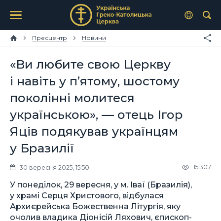
Пресцентр
Новини
«Ви любите свою Церкву
і навіть у п’ятому, шостому
поколінні молитеся
українською», — отець Ігор
Яців подякував українцям
у Бразилії
15 307
30 вересня 2025, 15:50
У понеділок, 29 вересня, у м. Іваї (Бразилія),
у храмі Серця Христового, відбулася
Архиєрейська Божественна Літургія, яку
очолив владика Діонісій Ляхович, єпископ-