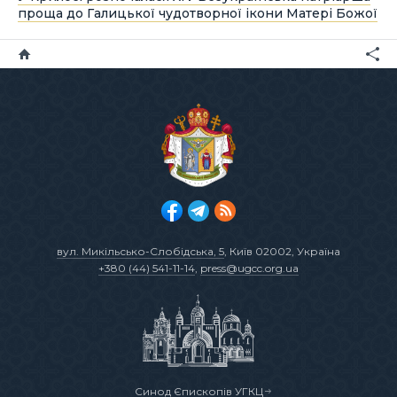
проща до Галицької чудотворної ікони Матері Божої
вул. Микільсько-Слобідська, 5
, Київ 02002, Україна
+380 (44) 541-11-14
,
press@ugcc.org.ua
Синод Єпископів УГКЦ