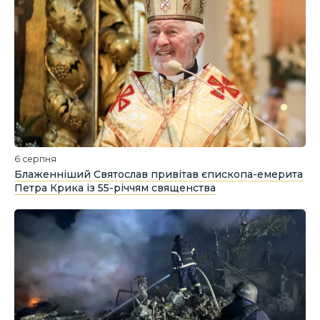
6 серпня
Блаженніший Святослав привітав єпископа-емерита
Петра Крика із 55-річчям священства