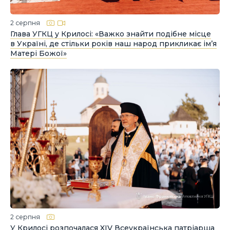
2 серпня
Глава УГКЦ у Крилосі: «Важко знайти подібне місце
в Україні, де стільки років наш народ прикликає ім’я
Матері Божої»
2 серпня
У Крилосі розпочалася XIV Всеукраїнська патріарша