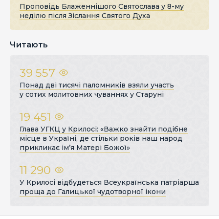
Проповідь Блаженнішого Святослава у 8-му
неділю після Зіслання Святого Духа
Читають
39 557
Понад дві тисячі паломників взяли участь
у сотих молитовних чуваннях у Старуні
19 451
Глава УГКЦ у Крилосі: «Важко знайти подібне
місце в Україні, де стільки років наш народ
прикликає ім’я Матері Божої»
11 290
У Крилосі відбудеться Всеукраїнська патріарша
проща до Галицької чудотворної ікони