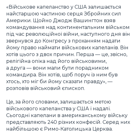
«Військове капеланство у США залишається
найстаршою частиною серця Збройних сил
Америки. Щойно Джодж Вашингтон взяв
командування над континентальним військом
під час революційної війни, наступного дня він
звернувся до Конгресу з проханням надати
йому право наймати військових капеланів. Він
хотів цього з двох причин. Перша — це, звісно,
релігійна опіка над його військовими,
а друга — вони мали бути порадником
командира. Він хотів, щоб поруч із ним був
хтось, хто міг би йому сказати правду», —
розповів військовий єпископ.
Це, за його словами, залишається метою
військового капеланства у США і надалі.
Сьогодні капелани в американському війську
представляють 240 різних конфесій. Серед них
найбільшою є Римо-Католицька Церква.