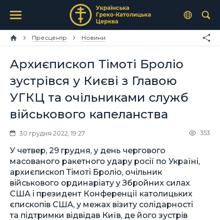
Пресцентр
Новини
Архиєпископ Тімоті Броліо
зустрівся у Києві з Главою
УГКЦ та очільниками служб
військового капеланства
353
30 грудня 2022, 19:27
У четвер, 29 грудня, у день чергового
масованого ракетного удару росії по Україні,
архиєпископ Тімоті Броліо, очільник
військового ординаріату у Збройних силах
США і президент Конференції католицьких
єпископів США, у межах візиту солідарності
та підтримки відвідав Київ, де його зустрів