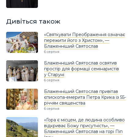
Дивіться також
«Святкувати Преображення означає
пережити його з Христом», —
Блаженніший Святослав
6 серпня
Блаженніший Святослав освятив
простір для формації семінаристів
у Старуні
6 серпня
Блаженніший Святослав привітав
єпископа-емерита Петра Крика із 55-
річчям священства
6 серпня
«Гора є місцем, де людина особливо
відкриває Божу присутність», —
Блаженніший Святослав на горі Піп