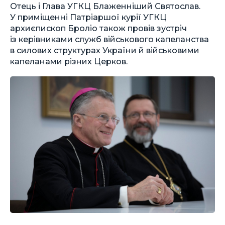
Отець і Глава УГКЦ Блаженніший Святослав.
У приміщенні Патріаршої курії УГКЦ
архиєпископ Броліо також провів зустріч
із керівниками служб військового капеланства
в силових структурах України й військовими
капеланами різних Церков.