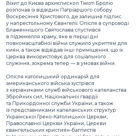
Візит до Києва архиєпископ Тімоті Броліо
розпочав із відвідин Патріаршого собору
Воскресіння Христового, де залишив підпис
у напрестольному Євангелії. Опісля в супроводі
Блаженнішого Святослава спустився
в підземелля храму, яке в перші дні
повномасштабної війни служило укриттям для
киян, а також відвідав інші приміщення, що їх
Церква використовує для соціального
служіння, зокрема тепер — в умовах війни.
Опісля католицький ординарій для
американського війська зустрівся
з керівниками служб військового капеланства
Збройних сил, Національної гвардії
та Прикордонної служби України, а також
із представниками капеланських структур
Української Греко-Католицької Церкви,
Православної Церкви України, Церкви
євангельських християн-баптистів