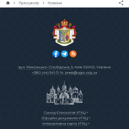
Пресцентр
Новини
вул. Микільсько-Слобідська, 5
, Київ 02002, Україна
+380 (44) 541-11-14
,
press@ugcc.org.ua
Синод Єпископів УГКЦ
Офіційні документи УГКЦ
Інтерактивна карта УГКЦ