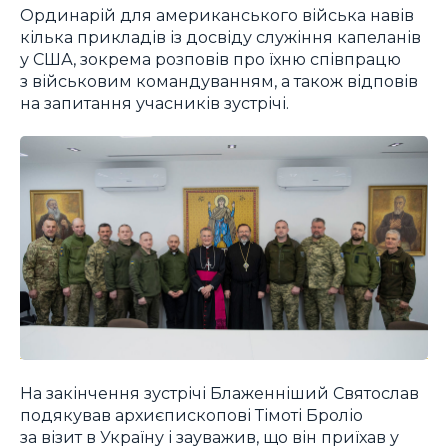
Ординарій для американського війська навів
кілька прикладів із досвіду служіння капеланів
у США, зокрема розповів про їхню співпрацю
з військовим командуванням, а також відповів
на запитання учасників зустрічі.
На закінчення зустрічі Блаженніший Святослав
подякував архиєпископові Тімоті Броліо
за візит в Україну і зауважив, що він приїхав у