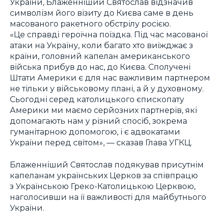
України, Блаженніший Святослав відзначив
символізм його візиту до Києва саме в день
масованого ракетного обстрілу росією.
«Це справді героїчна поїздка. Під час масованої
атаки на Україну, коли багато хто виїжджає з
країни, головний капелан американського
війська прибув до нас, до Києва. Сполучені
Штати Америки є для нас важливим партнером
не тільки у військовому плані, а й у духовному.
Сьогодні серед католицького єпископату
Америки ми маємо серйозних партнерів, які
допомагають нам у різний спосіб, зокрема
гуманітарною допомогою, і є адвокатами
України перед світом», — сказав Глава УГКЦ.
Блаженніший Святослав подякував присутнім
капеланам українських Церков за співпрацю
з Українською Греко-Католицькою Церквою,
наголосивши на її важливості для майбутнього
України.