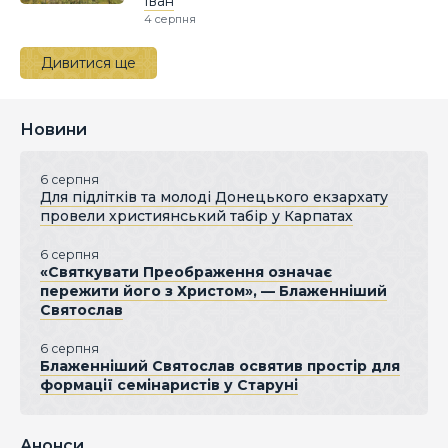
Іван
4 серпня
Дивитися ще
Новини
6 серпня
Для підлітків та молоді Донецького екзархату
провели християнський табір у Карпатах
6 серпня
«Святкувати Преображення означає
пережити його з Христом», — Блаженніший
Святослав
6 серпня
Блаженніший Святослав освятив простір для
формації семінаристів у Старуні
Анонси