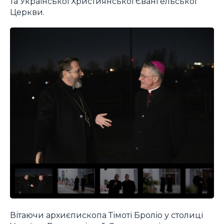
та Української Християнської Євангельської
Церкви.
Вітаючи архиєпископа Тімоті Броліо у столиці