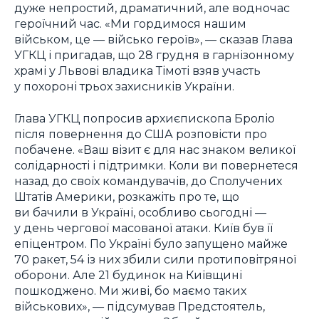
дуже непростий, драматичний, але водночас
героїчний час. «Ми гордимося нашим
військом, це — військо героїв», — сказав Глава
УГКЦ і пригадав, що 28 грудня в гарнізонному
храмі у Львові владика Тімоті взяв участь
у похороні трьох захисників України.
Глава УГКЦ попросив архиєпископа Броліо
після повернення до США розповісти про
побачене. «Ваш візит є для нас знаком великої
солідарності і підтримки. Коли ви повернетеся
назад до своїх командувачів, до Сполучених
Штатів Америки, розкажіть про те, що
ви бачили в Україні, особливо сьогодні —
у день чергової масованої атаки. Київ був її
епіцентром. По Україні було запущено майже
70 ракет, 54 із них збили сили протиповітряної
оборони. Але 21 будинок на Київщині
пошкоджено. Ми живі, бо маємо таких
військових», — підсумував Предстоятель,