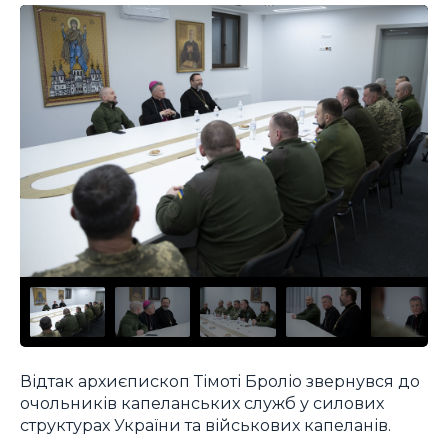
Відтак архиєпископ Тімоті Броліо звернувся до
очольників капеланських служб у силових
структурах України та військових капеланів.